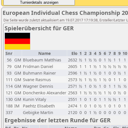
European Individual Chess Championship 2
Die Seite wurde zuletzt aktualisiert am 19.07.2017 17:19:38, Ersteller/Letz
Spielerübersicht für GER
Snr
Name
Elo
1
2
3
4
5
6
7
8
9
10
56
GM
Bluebaum Matthias
2632
½
1
½
½
0
1
½
1
1
1
79
GM
Fridman Daniel
2605
1
1
1
½
1
½
½
½
½
½
93
GM
Buhmann Rainer
2596
1
½
1
½
0
1
0
0
½
1
111
GM
Svane Rasmus
2573
½
1
½
½
1
½
0
1
1
0
114
GM
Wagner Dennis
2571
½
1
0
½
1
0
1
1
½
½
121
GM
Donchenko Alexander
2563
1
½
½
½
½
1
½
0
½
0
130
GM
Kunin Vitaly
2551
1
0
1
0
1
1
½
½
1
1
188
IM
Paehtz Elisabeth
2474
1
0
1
0
½
1
0
1
0
1
337
Gebigke Martin
2120
0
0
1
½
0
0
0
0
0
0
Ergebnisse der letzten Runde für GER