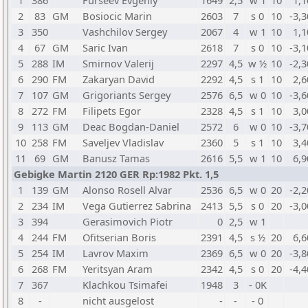
1
386
Furseev Evgeniy
1649
2,5
w 1
10
1,1
2
83
GM
Bosiocic Marin
2603
7
s 0
10
-3,3
3
350
Vashchilov Sergey
2067
4
w 1
10
1,1
4
67
GM
Saric Ivan
2618
7
s 0
10
-3,1
5
288
IM
Smirnov Valerij
2297
4,5
w ½
10
-2,3
6
290
FM
Zakaryan David
2292
4,5
s 1
10
2,6
7
107
GM
Grigoriants Sergey
2576
6,5
w 0
10
-3,6
8
272
FM
Filipets Egor
2328
4,5
s 1
10
3,0
9
113
GM
Deac Bogdan-Daniel
2572
6
w 0
10
-3,7
10
258
FM
Saveljev Vladislav
2360
5
s 1
10
3,4
11
69
GM
Banusz Tamas
2616
5,5
w 1
10
6,9
Gebigke Martin 2120 GER Rp:1982 Pkt. 1,5
1
139
GM
Alonso Rosell Alvar
2536
6,5
w 0
20
-2,2
2
234
IM
Vega Gutierrez Sabrina
2413
5,5
s 0
20
-3,0
3
394
Gerasimovich Piotr
0
2,5
w 1
4
244
FM
Ofitserian Boris
2391
4,5
s ½
20
6,6
5
254
IM
Lavrov Maxim
2369
6,5
w 0
20
-3,8
6
268
FM
Yeritsyan Aram
2342
4,5
s 0
20
-4,4
7
367
Klachkou Tsimafei
1948
3
- 0K
8
-
nicht ausgelost
-
-
- 0