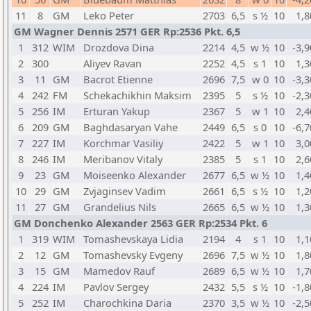
11
8
GM
Leko Peter
2703
6,5
s ½
10
1,8
GM Wagner Dennis 2571 GER Rp:2536 Pkt. 6,5
1
312
WIM
Drozdova Dina
2214
4,5
w ½
10
-3,9
2
300
Aliyev Ravan
2252
4,5
s 1
10
1,3
3
11
GM
Bacrot Etienne
2696
7,5
w 0
10
-3,3
4
242
FM
Schekachikhin Maksim
2395
5
s ½
10
-2,3
5
256
IM
Erturan Yakup
2367
5
w 1
10
2,4
6
209
GM
Baghdasaryan Vahe
2449
6,5
s 0
10
-6,7
7
227
IM
Korchmar Vasiliy
2422
5
w 1
10
3,0
8
246
IM
Meribanov Vitaly
2385
5
s 1
10
2,6
9
23
GM
Moiseenko Alexander
2677
6,5
w ½
10
1,4
10
29
GM
Zvjaginsev Vadim
2661
6,5
s ½
10
1,2
11
27
GM
Grandelius Nils
2665
6,5
w ½
10
1,3
GM Donchenko Alexander 2563 GER Rp:2534 Pkt. 6
1
319
WIM
Tomashevskaya Lidia
2194
4
s 1
10
1,1
2
12
GM
Tomashevsky Evgeny
2696
7,5
w ½
10
1,8
3
15
GM
Mamedov Rauf
2689
6,5
w ½
10
1,7
4
224
IM
Pavlov Sergey
2432
5,5
s ½
10
-1,8
5
252
IM
Charochkina Daria
2370
3,5
w ½
10
-2,5