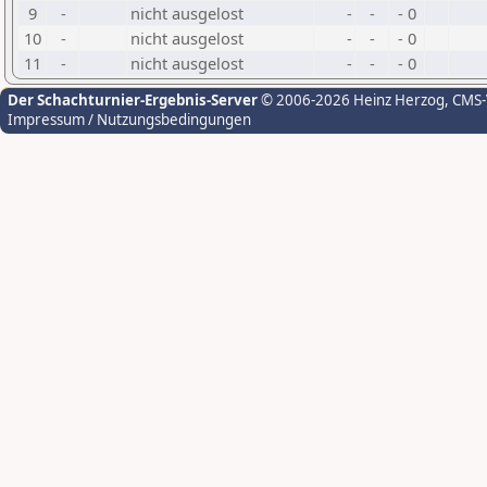
9
-
nicht ausgelost
-
-
- 0
10
-
nicht ausgelost
-
-
- 0
11
-
nicht ausgelost
-
-
- 0
Der Schachturnier-Ergebnis-Server
© 2006-2026 Heinz Herzog
, CMS
Impressum / Nutzungsbedingungen