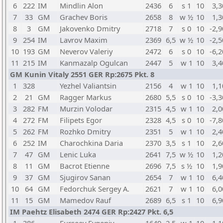
6
222
IM
Mindlin Alon
2436
6
s 1
10
3,3
7
33
GM
Grachev Boris
2658
8
w ½
10
1,3
8
3
GM
Jakovenko Dmitry
2718
7
s 0
10
-2,9
9
254
IM
Lavrov Maxim
2369
6,5
w ½
10
-2,5
10
193
GM
Neverov Valeriy
2472
6
s 0
10
-6,2
11
215
IM
Kanmazalp Ogulcan
2447
5
w 1
10
3,4
GM Kunin Vitaly 2551 GER Rp:2675 Pkt. 8
1
328
Yezhel Valiantsin
2156
4
w 1
10
1,1
2
21
GM
Ragger Markus
2680
5,5
s 0
10
-3,3
3
282
FM
Murzin Volodar
2315
4,5
w 1
10
2,0
4
272
FM
Filipets Egor
2328
4,5
s 0
10
-7,8
5
262
FM
Rozhko Dmitry
2351
5
w 1
10
2,4
6
252
IM
Charochkina Daria
2370
3,5
s 1
10
2,6
7
47
GM
Lenic Luka
2641
7,5
w ½
10
1,2
8
11
GM
Bacrot Etienne
2696
7,5
s ½
10
1,9
9
37
GM
Sjugirov Sanan
2654
7
w 1
10
6,4
10
64
GM
Fedorchuk Sergey A.
2621
7
w 1
10
6,0
11
15
GM
Mamedov Rauf
2689
6,5
s 1
10
6,9
IM Paehtz Elisabeth 2474 GER Rp:2427 Pkt. 6,5