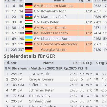
Rd.
Br.
Nr.
Name
Typ
Gr
Elo
Pkt
11
6
56
GM
Bluebaum Matthias
2632
7
11
17
34
GM
Kovalenko Igor
ACP
2657
7
11
20
15
GM
Mamedov Rauf
2689
6
11
33
8
GM
Leko Peter
ACP
2703
6
11
36
114
GM
Wagner Dennis
2571
6
11
67
188
IM
Paehtz Elisabeth
ACP
2474
5
11
69
198
GM
Kharchenko Boris
2468
5
11
92
121
GM
Donchenko Alexander
ACP
2563
5
11
205
337
Gebigke Martin
2120
1
Spielerdetails für GER
Rd.
Snr
Name
Elo
Pkt.
Erg.
K
rtg+
GM Bluebaum Matthias 2632 GER Rp:2675 Pkt. 8
1
254
IM
Lavrov Maxim
2369
6,5
w ½
10
-3,2
2
260
IM
Kerigan Demre
2358
5
s 1
10
1,7
3
163
GM
Soffer Ram
2508
6
w ½
10
-1,7
4
181
IM
Schreiner Peter
2483
5,5
s ½
10
-2,0
5
177
GM
Teterev Vitaly
2487
6
w 0
10
-6,9
6
205
IM
Grinberg Eyal
2457
5,5
s 1
10
2,7
7
161
FM
Esipenko Andrey
2509
6,5
w ½
10
-1,7