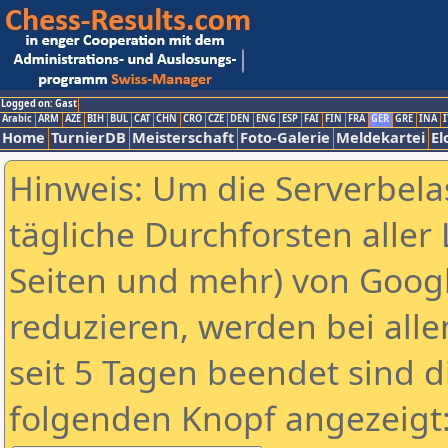
Logged on: Gast
Arabic
ARM
AZE
BIH
BUL
CAT
CHN
CRO
CZE
DEN
ENG
ESP
FAI
FIN
FRA
GER
GRE
INA
I
Home
TurnierDB
Meisterschaft
Foto-Galerie
Meldekartei
El
Hinweis: Um die Serverbela
tägliche Durchforsten aller 
Seiten und mehr) von Goog
reduzieren, werden bei alle
seit 5 Tagen beendet sind d
folgenden Knopf angezeigt