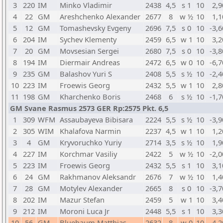
3
220
IM
Minko Vladimir
2438
4,5
s 1
10
2,9
4
22
GM
Areshchenko Alexander
2677
8
w ½
10
1,1
5
12
GM
Tomashevsky Evgeny
2696
7,5
s 0
10
-3,6
6
204
IM
Sychev Klementy
2459
6,5
w 1
10
3,2
7
20
GM
Movsesian Sergei
2680
7,5
s 0
10
-3,8
8
194
IM
Diermair Andreas
2472
6,5
w 0
10
-6,7
9
235
GM
Balashov Yuri S
2408
5,5
s ½
10
-2,4
10
223
IM
Froewis Georg
2432
5,5
w 1
10
2,8
11
198
GM
Kharchenko Boris
2468
6
s ½
10
-1,7
GM Svane Rasmus 2573 GER Rp:2575 Pkt. 6,5
1
309
WFM
Assaubayeva Bibisara
2224
5,5
s ½
10
-3,9
2
305
WIM
Khalafova Narmin
2237
4,5
w 1
10
1,2
3
4
GM
Kryvoruchko Yuriy
2714
3,5
s ½
10
1,9
4
227
IM
Korchmar Vasiliy
2422
5
w ½
10
-2,0
5
223
IM
Froewis Georg
2432
5,5
s 1
10
3,1
6
24
GM
Rakhmanov Aleksandr
2676
7
w ½
10
1,4
7
28
GM
Motylev Alexander
2665
8
s 0
10
-3,7
8
202
IM
Mazur Stefan
2459
5
w 1
10
3,4
9
212
IM
Moroni Luca Jr
2448
5,5
s 1
10
3,3
10
56
GM
Bluebaum Matthias
2632
8
w 0
10
-4,2