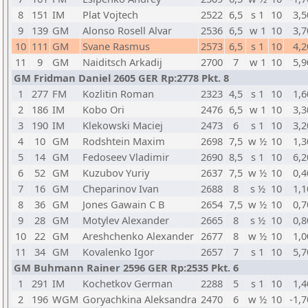
8
151
IM
Plat Vojtech
2522
6,5
s 1
10
3,5
9
139
GM
Alonso Rosell Alvar
2536
6,5
w 1
10
3,7
10
111
GM
Svane Rasmus
2573
6,5
s 1
10
4,2
11
9
GM
Naiditsch Arkadij
2700
7
w 1
10
5,9
GM Fridman Daniel 2605 GER Rp:2778 Pkt. 8
1
277
FM
Kozlitin Roman
2323
4,5
s 1
10
1,6
2
186
IM
Kobo Ori
2476
6,5
w 1
10
3,3
3
190
IM
Klekowski Maciej
2473
6
s 1
10
3,2
4
10
GM
Rodshtein Maxim
2698
7,5
w ½
10
1,3
5
14
GM
Fedoseev Vladimir
2690
8,5
s 1
10
6,2
6
52
GM
Kuzubov Yuriy
2637
7,5
w ½
10
0,4
7
16
GM
Cheparinov Ivan
2688
8
s ½
10
1,1
8
36
GM
Jones Gawain C B
2654
7,5
w ½
10
0,7
9
28
GM
Motylev Alexander
2665
8
s ½
10
0,8
10
22
GM
Areshchenko Alexander
2677
8
w ½
10
1,0
11
34
GM
Kovalenko Igor
2657
7
s 1
10
5,7
GM Buhmann Rainer 2596 GER Rp:2535 Pkt. 6
1
291
IM
Kochetkov German
2288
5
s 1
10
1,4
2
196
WGM
Goryachkina Aleksandra
2470
6
w ½
10
-1,7