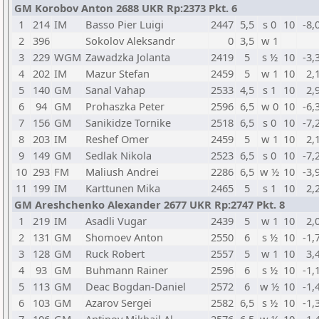
GM Korobov Anton 2688 UKR Rp:2373 Pkt. 6
1
214
IM
Basso Pier Luigi
2447
5,5
s 0
10
-8,
2
396
Sokolov Aleksandr
0
3,5
w 1
3
229
WGM
Zawadzka Jolanta
2419
5
s ½
10
-3,
4
202
IM
Mazur Stefan
2459
5
w 1
10
2,
5
140
GM
Sanal Vahap
2533
4,5
s 1
10
2,
6
94
GM
Prohaszka Peter
2596
6,5
w 0
10
-6,
7
156
GM
Sanikidze Tornike
2518
6,5
s 0
10
-7,
8
203
IM
Reshef Omer
2459
5
w 1
10
2,
9
149
GM
Sedlak Nikola
2523
6,5
s 0
10
-7,
10
293
FM
Maliush Andrei
2286
6,5
w ½
10
-3,
11
199
IM
Karttunen Mika
2465
5
s 1
10
2,
GM Areshchenko Alexander 2677 UKR Rp:2747 Pkt. 8
1
219
IM
Asadli Vugar
2439
5
w 1
10
2,
2
131
GM
Shomoev Anton
2550
6
s ½
10
-1,
3
128
GM
Ruck Robert
2557
5
w 1
10
3,
4
93
GM
Buhmann Rainer
2596
6
s ½
10
-1,
5
113
GM
Deac Bogdan-Daniel
2572
6
w ½
10
-1,
6
103
GM
Azarov Sergei
2582
6,5
s ½
10
-1,