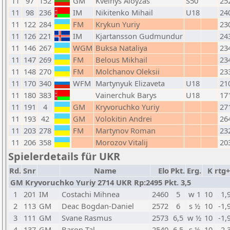
11
97
152
GM
Kveinys Aloyzas
S50
25
11
98
236
IM
Nikitenko Mihail
U18
24
11
122
284
FM
Krykun Yuriy
23
11
126
221
IM
Kjartansson Gudmundur
24
11
146
267
WGM
Buksa Nataliya
23
11
147
269
FM
Belous Mikhail
23
11
148
270
FM
Molchanov Oleksii
23
11
170
340
WFM
Martynyuk Elizaveta
U18
21
11
180
383
Vainerchuk Barys
U18
17
11
191
4
GM
Kryvoruchko Yuriy
27
11
193
42
GM
Volokitin Andrei
26
11
203
278
FM
Martynov Roman
23
11
206
358
Morozov Vitalij
20
Spielerdetails für UKR
Rd.
Snr
Name
Elo
Pkt.
Erg.
K
rtg+
GM Kryvoruchko Yuriy 2714 UKR Rp:2495 Pkt. 3,5
1
201
IM
Costachi Mihnea
2460
5
w 1
10
1,
2
113
GM
Deac Bogdan-Daniel
2572
6
s ½
10
-1,
3
111
GM
Svane Rasmus
2573
6,5
w ½
10
-1,
4
137
GM
Baron Tal
2540
6,5
s ½
10
-2,