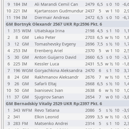
9
184
IM
Ali Marandi Cemil Can
2479
6,5
s 0
10
-6,
10
221
IM
Kjartansson Gudmundur
2437
5
w 1
10
2,
11
194
IM
Diermair Andreas
2472
6,5
s 0
10
-6,
GM Bortnyk Olexandr 2567 UKR Rp:2596 Pkt. 6
1
315
WIM
Utiatskaja Irina
2198
4,5
s 1
10
1,
2
8
GM
Leko Peter
2703
6,5
w ½
10
1,
3
12
GM
Tomashevsky Evgeny
2696
7,5
s ½
10
1,
4
253
IM
Erenberg Ariel
2370
5
w 1
10
2,
5
30
GM
Anton Guijarro David
2660
6,5
s 0
10
-3,
6
225
IM
Kessler Luca
2431
5,5
w ½
10
-1,
7
196
WGM
Goryachkina Aleksandra
2470
6
s 1
10
3,
8
24
GM
Rakhmanov Aleksandr
2676
7
w ½
10
1,
9
26
GM
Safarli Eltaj
2668
6,5
s ½
10
1,
10
50
GM
Ivanisevic Ivan
2638
6
w ½
10
1,
11
37
GM
Sjugirov Sanan
2654
7
w 0
10
-3,
GM Bernadskiy Vitaliy 2529 UKR Rp:2397 Pkt. 6
1
343
WFM
Revo Tatiana
2086
5
s ½
10
-3,
2
341
Elkin Leonid
2099
3,5
w ½
10
-3,
3
283
FM
Matsenko Andrei
2314
5
s 1
10
2,