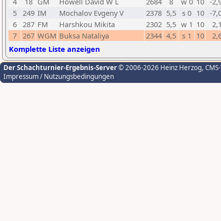
4
18
GM
Howell David W L
2684
8
w 0
10
-2,
5
249
IM
Mochalov Evgeny V
2378
5,5
s 0
10
-7,
6
287
FM
Harshkou Mikita
2302
5,5
w 1
10
2,
7
267
WGM
Buksa Nataliya
2344
4,5
s 1
10
2,
Komplette Liste anzeigen
Der Schachturnier-Ergebnis-Server
© 2006-2026 Heinz Herzog
, CMS
Impressum / Nutzungsbedingungen