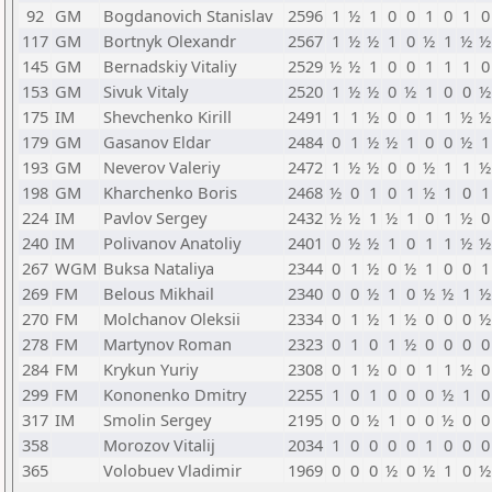
92
GM
Bogdanovich Stanislav
2596
1
½
1
0
0
1
0
1
0
117
GM
Bortnyk Olexandr
2567
1
½
½
1
0
½
1
½
½
145
GM
Bernadskiy Vitaliy
2529
½
½
1
0
0
1
1
1
0
153
GM
Sivuk Vitaly
2520
1
½
½
0
½
1
0
0
½
175
IM
Shevchenko Kirill
2491
1
1
½
0
0
1
1
½
½
179
GM
Gasanov Eldar
2484
0
1
½
½
1
0
0
½
1
193
GM
Neverov Valeriy
2472
1
½
½
0
0
½
1
1
½
198
GM
Kharchenko Boris
2468
½
0
1
0
1
½
1
0
1
224
IM
Pavlov Sergey
2432
½
½
1
½
1
0
1
½
0
240
IM
Polivanov Anatoliy
2401
0
½
½
1
0
1
1
½
½
267
WGM
Buksa Nataliya
2344
0
1
½
0
½
1
0
0
1
269
FM
Belous Mikhail
2340
0
0
½
1
0
½
½
1
½
270
FM
Molchanov Oleksii
2334
0
1
½
1
½
0
0
0
½
278
FM
Martynov Roman
2323
0
1
0
1
½
0
0
0
0
284
FM
Krykun Yuriy
2308
0
1
½
0
0
1
1
½
0
299
FM
Kononenko Dmitry
2255
1
0
1
0
0
0
½
1
0
317
IM
Smolin Sergey
2195
0
0
½
1
0
0
½
0
0
358
Morozov Vitalij
2034
1
0
0
0
0
1
0
0
0
365
Volobuev Vladimir
1969
0
0
0
½
0
½
1
0
½