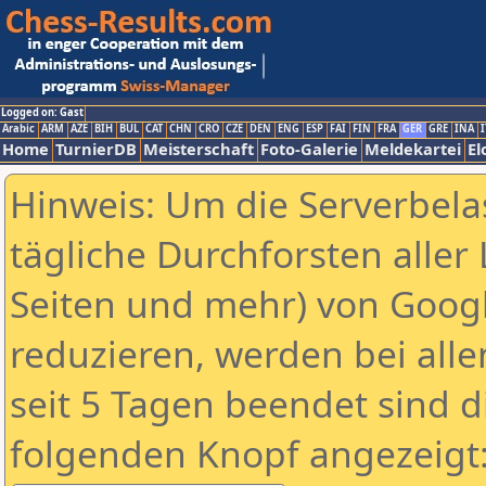
Logged on: Gast
Arabic
ARM
AZE
BIH
BUL
CAT
CHN
CRO
CZE
DEN
ENG
ESP
FAI
FIN
FRA
GER
GRE
INA
I
Home
TurnierDB
Meisterschaft
Foto-Galerie
Meldekartei
El
Hinweis: Um die Serverbela
tägliche Durchforsten aller 
Seiten und mehr) von Goog
reduzieren, werden bei alle
seit 5 Tagen beendet sind d
folgenden Knopf angezeigt