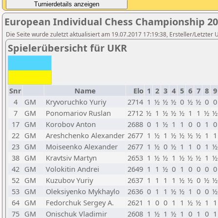
European Individual Chess Championship 2
Die Seite wurde zuletzt aktualisiert am 19.07.2017 17:19:38, Ersteller/Letz
Spielerübersicht für UKR
Snr
Name
Elo
1
2
3
4
5
6
7
8
9
4
GM
Kryvoruchko Yuriy
2714
1
½
½
½
0
½
½
0
0
7
GM
Ponomariov Ruslan
2712
½
1
½
½
½
1
1
½
½
17
GM
Korobov Anton
2688
0
1
½
1
1
0
0
1
0
22
GM
Areshchenko Alexander
2677
1
½
1
½
½
½
½
1
1
23
GM
Moiseenko Alexander
2677
1
½
0
½
1
1
0
1
½
38
GM
Kravtsiv Martyn
2653
1
½
½
1
½
½
½
1
½
42
GM
Volokitin Andrei
2649
1
1
½
0
1
0
0
0
0
52
GM
Kuzubov Yuriy
2637
1
1
1
1
½
½
0
½
½
53
GM
Oleksiyenko Mykhaylo
2636
0
1
1
½
½
1
0
0
½
64
GM
Fedorchuk Sergey A.
2621
1
0
0
1
1
½
½
1
1
75
GM
Onischuk Vladimir
2608
1
½
1
½
1
0
1
0
1