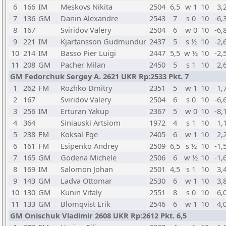
6
166
IM
Meskovs Nikita
2504
6,5
w 1
10
3,
7
136
GM
Danin Alexandre
2543
7
s 0
10
-6,
8
167
Sviridov Valery
2504
6
w 0
10
-6,
9
221
IM
Kjartansson Gudmundur
2437
5
s ½
10
-2,
10
214
IM
Basso Pier Luigi
2447
5,5
w ½
10
-2,
11
208
GM
Pacher Milan
2450
5
s 1
10
2,
GM Fedorchuk Sergey A. 2621 UKR Rp:2533 Pkt. 7
1
262
FM
Rozhko Dmitry
2351
5
w 1
10
1,
2
167
Sviridov Valery
2504
6
s 0
10
-6,
3
256
IM
Erturan Yakup
2367
5
w 0
10
-8,
4
364
Siniauski Artsiom
1972
4
s 1
10
1,
5
238
FM
Koksal Ege
2405
6
w 1
10
2,
6
161
FM
Esipenko Andrey
2509
6,5
s ½
10
-1,
7
165
GM
Godena Michele
2506
6
w ½
10
-1,
8
169
IM
Salomon Johan
2501
4,5
s 1
10
3,
9
143
GM
Ladva Ottomar
2530
6
w 1
10
3,
10
130
GM
Kunin Vitaly
2551
8
s 0
10
-6,
11
133
GM
Blomqvist Erik
2546
6
w 1
10
4,
GM Onischuk Vladimir 2608 UKR Rp:2612 Pkt. 6,5