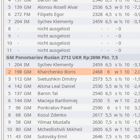
5
139
GM
Alonso Rosell Alvar
2536
6,5
w 0
10
-7,
6
272
FM
Filipets Egor
2328
4,5
s ½
10
-3,
7
204
IM
Sychev Klementy
2459
6,5
w ½
10
-3,
8
-
nicht ausgelost
-
-
- 0
9
-
nicht ausgelost
-
-
- 0
10
-
nicht ausgelost
-
-
- 0
11
-
nicht ausgelost
-
-
- 0
GM Ponomariov Ruslan 2712 UKR Rp:2696 Pkt. 7,5
1
204
IM
Sychev Klementy
2459
6,5
s ½
10
-3,
2
198
GM
Kharchenko Boris
2468
6
w 1
10
2,
3
112
GM
Svetushkin Dmitry
2573
5,5
s ½
10
-1,
4
142
GM
Alsina Leal Daniel
2530
5,5
w ½
10
-2,
5
137
GM
Baron Tal
2540
6,5
s ½
10
-2,
6
144
GM
Macieja Bartlomiej
2530
5
w 1
10
2,
7
96
GM
Ponkratov Pavel
2590
6
s 1
10
3,
8
68
GM
Kozul Zdenko
2617
5,5
w ½
10
-1,
9
58
GM
Yilmaz Mustafa
2630
7,5
s ½
10
-1,
10
80
GM
Mchedlishvili Mikheil
2605
6,5
w 1
10
3,
11
43
GM
Sutovsky Emil
2646
7,5
s ½
10
-0,