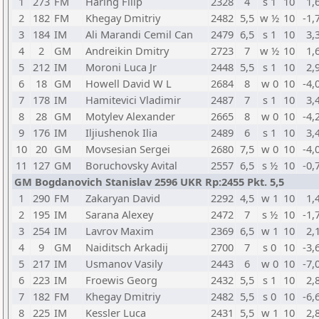
1
273
FM
Haring Filip
2328
4
s 1
10
1,
2
182
FM
Khegay Dmitriy
2482
5,5
w ½
10
-1,
3
184
IM
Ali Marandi Cemil Can
2479
6,5
s 1
10
3,
4
2
GM
Andreikin Dmitry
2723
7
w ½
10
1,
5
212
IM
Moroni Luca Jr
2448
5,5
s 1
10
2,
6
18
GM
Howell David W L
2684
8
w 0
10
-4,
7
178
IM
Hamitevici Vladimir
2487
7
s 1
10
3,
8
28
GM
Motylev Alexander
2665
8
w 0
10
-4,
9
176
IM
Iljiushenok Ilia
2489
6
s 1
10
3,
10
20
GM
Movsesian Sergei
2680
7,5
w 0
10
-4,
11
127
GM
Boruchovsky Avital
2557
6,5
s ½
10
-0,
GM Bogdanovich Stanislav 2596 UKR Rp:2455 Pkt. 5,5
1
290
FM
Zakaryan David
2292
4,5
w 1
10
1,
2
195
IM
Sarana Alexey
2472
7
s ½
10
-1,
3
254
IM
Lavrov Maxim
2369
6,5
w 1
10
2,
4
9
GM
Naiditsch Arkadij
2700
7
s 0
10
-3,
5
217
IM
Usmanov Vasily
2443
6
w 0
10
-7,
6
223
IM
Froewis Georg
2432
5,5
s 1
10
2,
7
182
FM
Khegay Dmitriy
2482
5,5
s 0
10
-6,
8
225
IM
Kessler Luca
2431
5,5
w 1
10
2,