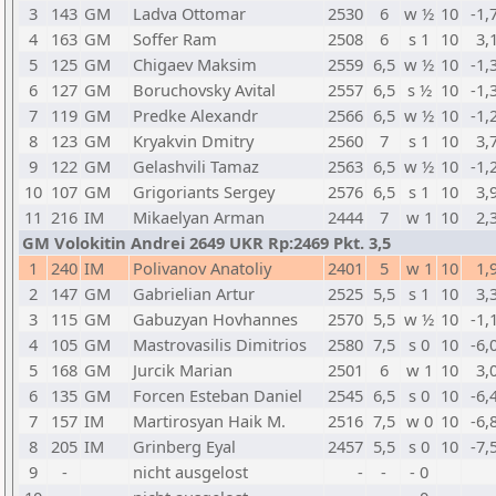
3
143
GM
Ladva Ottomar
2530
6
w ½
10
-1,
4
163
GM
Soffer Ram
2508
6
s 1
10
3,
5
125
GM
Chigaev Maksim
2559
6,5
w ½
10
-1,
6
127
GM
Boruchovsky Avital
2557
6,5
s ½
10
-1,
7
119
GM
Predke Alexandr
2566
6,5
w ½
10
-1,
8
123
GM
Kryakvin Dmitry
2560
7
s 1
10
3,
9
122
GM
Gelashvili Tamaz
2563
6,5
w ½
10
-1,
10
107
GM
Grigoriants Sergey
2576
6,5
s 1
10
3,
11
216
IM
Mikaelyan Arman
2444
7
w 1
10
2,
GM Volokitin Andrei 2649 UKR Rp:2469 Pkt. 3,5
1
240
IM
Polivanov Anatoliy
2401
5
w 1
10
1,
2
147
GM
Gabrielian Artur
2525
5,5
s 1
10
3,
3
115
GM
Gabuzyan Hovhannes
2570
5,5
w ½
10
-1,
4
105
GM
Mastrovasilis Dimitrios
2580
7,5
s 0
10
-6,
5
168
GM
Jurcik Marian
2501
6
w 1
10
3,
6
135
GM
Forcen Esteban Daniel
2545
6,5
s 0
10
-6,
7
157
IM
Martirosyan Haik M.
2516
7,5
w 0
10
-6,
8
205
IM
Grinberg Eyal
2457
5,5
s 0
10
-7,
9
-
nicht ausgelost
-
-
- 0