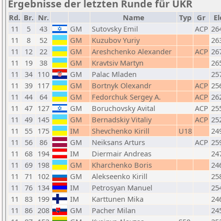
Ergebnisse der letzten Runde für UKR
Rd.
Br.
Nr.
Name
Typ
Gr
El
11
5
43
GM
Sutovsky Emil
ACP
26
11
8
52
GM
Kuzubov Yuriy
26
11
12
22
GM
Areshchenko Alexander
ACP
26
11
19
38
GM
Kravtsiv Martyn
26
11
34
110
GM
Palac Mladen
25
11
39
117
GM
Bortnyk Olexandr
ACP
25
11
44
64
GM
Fedorchuk Sergey A.
ACP
26
11
47
127
GM
Boruchovsky Avital
ACP
25
11
49
145
GM
Bernadskiy Vitaliy
ACP
25
11
55
175
IM
Shevchenko Kirill
U18
24
11
56
86
GM
Neiksans Arturs
ACP
25
11
68
194
IM
Diermair Andreas
24
11
69
198
GM
Kharchenko Boris
24
11
71
102
GM
Alekseenko Kirill
25
11
76
134
IM
Petrosyan Manuel
25
11
83
199
IM
Karttunen Mika
24
11
86
208
GM
Pacher Milan
24