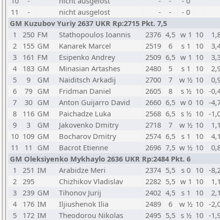
10
-
nicht ausgelost
-
-
- 0
11
-
nicht ausgelost
-
-
- 0
GM Kuzubov Yuriy 2637 UKR Rp:2715 Pkt. 7,5
1
250
FM
Stathopoulos Ioannis
2376
4,5
w 1
10
1,
2
155
GM
Kanarek Marcel
2519
6
s 1
10
3,
3
161
FM
Esipenko Andrey
2509
6,5
w 1
10
3,
4
183
GM
Minasian Artashes
2480
5
s 1
10
2,
5
9
GM
Naiditsch Arkadij
2700
7
w ½
10
0,
6
79
GM
Fridman Daniel
2605
8
s ½
10
-0,
7
30
GM
Anton Guijarro David
2660
6,5
w 0
10
-4,
8
116
GM
Paichadze Luka
2568
6,5
s ½
10
-1,
9
3
GM
Jakovenko Dmitry
2718
7
w ½
10
1,
10
109
GM
Bocharov Dmitry
2574
6,5
s 1
10
4,
11
11
GM
Bacrot Etienne
2696
7,5
w ½
10
0,
GM Oleksiyenko Mykhaylo 2636 UKR Rp:2484 Pkt. 6
1
251
IM
Arabidze Meri
2374
5,5
s 0
10
-8,
2
295
Chizhikov Vladislav
2282
5,5
w 1
10
1,
3
239
GM
Tihonov Jurij
2402
4,5
s 1
10
2,
4
176
IM
Iljiushenok Ilia
2489
6
w ½
10
-2,
5
172
IM
Theodorou Nikolas
2495
5,5
s ½
10
-1,