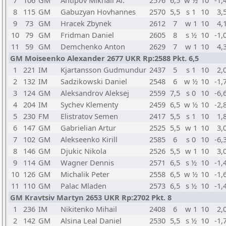
7
106
GM
Antipov Mikhail Al.
2576
6,5
w ½
10
-1,
8
115
GM
Gabuzyan Hovhannes
2570
5,5
s 1
10
3,
9
73
GM
Hracek Zbynek
2612
7
w 1
10
4,
10
79
GM
Fridman Daniel
2605
8
s ½
10
-1,
11
59
GM
Demchenko Anton
2629
7
w 1
10
4,
GM Moiseenko Alexander 2677 UKR Rp:2588 Pkt. 6,5
1
221
IM
Kjartansson Gudmundur
2437
5
s 1
10
2,
2
132
IM
Sadzikowski Daniel
2548
6
w ½
10
-1,
3
124
GM
Aleksandrov Aleksej
2559
7,5
s 0
10
-6,
4
204
IM
Sychev Klementy
2459
6,5
w ½
10
-2,
5
230
FM
Elistratov Semen
2417
5,5
s 1
10
1,
6
147
GM
Gabrielian Artur
2525
5,5
w 1
10
3,
7
102
GM
Alekseenko Kirill
2585
6
s 0
10
-6,
8
146
GM
Djukic Nikola
2526
5,5
w 1
10
3,
9
114
GM
Wagner Dennis
2571
6,5
s ½
10
-1,
10
126
GM
Michalik Peter
2558
6,5
w ½
10
-1,
11
110
GM
Palac Mladen
2573
6,5
s ½
10
-1,
GM Kravtsiv Martyn 2653 UKR Rp:2702 Pkt. 8
1
236
IM
Nikitenko Mihail
2408
6
w 1
10
2,
2
142
GM
Alsina Leal Daniel
2530
5,5
s ½
10
-1,