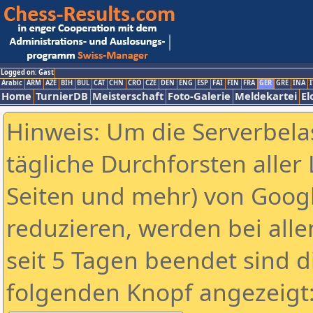
Logged on: Gast
Arabic
ARM
AZE
BIH
BUL
CAT
CHN
CRO
CZE
DEN
ENG
ESP
FAI
FIN
FRA
GER
GRE
INA
I
Home
TurnierDB
Meisterschaft
Foto-Galerie
Meldekartei
El
Hinweis: Um die Serverbela
tägliche Durchforsten aller 
Seiten und mehr) von Goog
reduzieren, werden bei alle
seit 5 Tagen beendet sind d
folgenden Knopf angezeigt