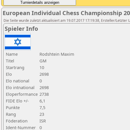
European Individual Chess Championship 2
Die Seite wurde zuletzt aktualisiert am 19.07.2017 17:19:38, Ersteller/Letz
Spieler Info
Name
Rodshtein Maxim
Titel
GM
Startrang
10
Elo
2698
Elo national
0
Elo intnational
2698
Eloperformance
2738
FIDE Elo +/-
6,1
Punkte
7,5
Rang
23
Föderation
ISR
Ident-Nummer
0