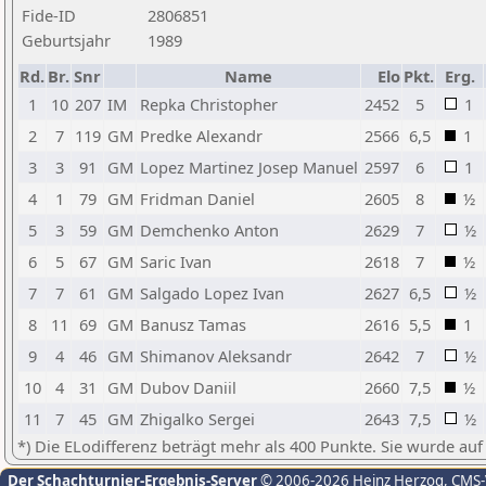
Fide-ID
2806851
Geburtsjahr
1989
Rd.
Br.
Snr
Name
Elo
Pkt.
Erg.
1
10
207
IM
Repka Christopher
2452
5
1
2
7
119
GM
Predke Alexandr
2566
6,5
1
3
3
91
GM
Lopez Martinez Josep Manuel
2597
6
1
4
1
79
GM
Fridman Daniel
2605
8
½
5
3
59
GM
Demchenko Anton
2629
7
½
6
5
67
GM
Saric Ivan
2618
7
½
7
7
61
GM
Salgado Lopez Ivan
2627
6,5
½
8
11
69
GM
Banusz Tamas
2616
5,5
1
9
4
46
GM
Shimanov Aleksandr
2642
7
½
10
4
31
GM
Dubov Daniil
2660
7,5
½
11
7
45
GM
Zhigalko Sergei
2643
7,5
½
*) Die ELodifferenz beträgt mehr als 400 Punkte. Sie wurde auf
Der Schachturnier-Ergebnis-Server
© 2006-2026 Heinz Herzog
, CMS