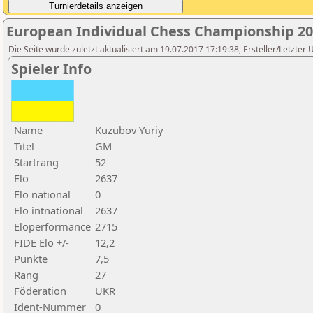
European Individual Chess Championship 2
Die Seite wurde zuletzt aktualisiert am 19.07.2017 17:19:38, Ersteller/Letz
Spieler Info
Name
Kuzubov Yuriy
Titel
GM
Startrang
52
Elo
2637
Elo national
0
Elo intnational
2637
Eloperformance
2715
FIDE Elo +/-
12,2
Punkte
7,5
Rang
27
Föderation
UKR
Ident-Nummer
0