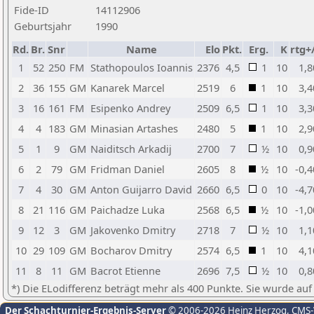
Fide-ID
14112906
Geburtsjahr
1990
Rd.
Br.
Snr
Name
Elo
Pkt.
Erg.
K
rtg+
1
52
250
FM
Stathopoulos Ioannis
2376
4,5
1
10
1,8
2
36
155
GM
Kanarek Marcel
2519
6
1
10
3,4
3
16
161
FM
Esipenko Andrey
2509
6,5
1
10
3,3
4
4
183
GM
Minasian Artashes
2480
5
1
10
2,9
5
1
9
GM
Naiditsch Arkadij
2700
7
½
10
0,9
6
2
79
GM
Fridman Daniel
2605
8
½
10
-0,4
7
4
30
GM
Anton Guijarro David
2660
6,5
0
10
-4,7
8
21
116
GM
Paichadze Luka
2568
6,5
½
10
-1,0
9
12
3
GM
Jakovenko Dmitry
2718
7
½
10
1,1
10
29
109
GM
Bocharov Dmitry
2574
6,5
1
10
4,1
11
8
11
GM
Bacrot Etienne
2696
7,5
½
10
0,8
*) Die ELodifferenz beträgt mehr als 400 Punkte. Sie wurde auf
Der Schachturnier-Ergebnis-Server
© 2006-2026 Heinz Herzog
, CMS