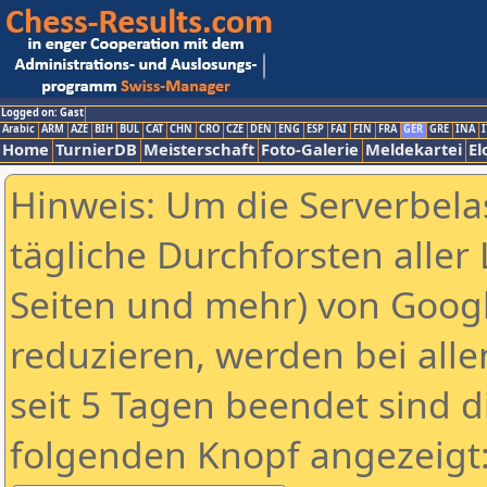
Logged on: Gast
Arabic
ARM
AZE
BIH
BUL
CAT
CHN
CRO
CZE
DEN
ENG
ESP
FAI
FIN
FRA
GER
GRE
INA
I
Home
TurnierDB
Meisterschaft
Foto-Galerie
Meldekartei
El
Hinweis: Um die Serverbela
tägliche Durchforsten aller 
Seiten und mehr) von Goog
reduzieren, werden bei alle
seit 5 Tagen beendet sind d
folgenden Knopf angezeigt