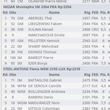
11
84
CM
OUAKHIR Pierre Mehdi
2277
MAR
3,5
NEZAR Mustapha IM 2354 FRA Rp:2254
Rd.
SNo
Name
Rtg
FED
Pts.
R
1
70
GM
ABERGEL Thal
2457
FRA
5,5
2
52
GM
LIBISZEWSKI Fabien
2544
FRA
6,5
w
3
38
GM
SULAVA Nenad
2468
CRO
6,5
4
9
MARCHADOUR Emilie
2097
FRA
2
5
97
GM
PELLETIER Yannick
2543
SUI
6
w
6
22
IM
SHARIF Mehrshad
2363
FRA
4
7
30
FM
DIONISI Thomas
2392
FRA
6
w
8
106
IM
BARBOT Pierre
2456
FRA
2
9
95
IM
IDER Borya
2456
FRA
7,5
STEIL-ANTONI Fiona WIM 2155 LUX Rp:2218
Rd.
SNo
Name
Rtg
FED
Pts.
R
1
71
IM
BATTAGLINI Gabriel
2475
FRA
3,5
2
56
WFM
DE SEROUX Camille
2117
SUI
4,5
3
40
WIM
BOLLENGIER Andreea
2234
FRA
8
4
8
BARBINI Denis
2101
FRA
0
5
16
WGM
MAISURADZE Nino
2260
FRA
7,5
6
23
IM
VITOUX Colomban
2382
FRA
4,5
w