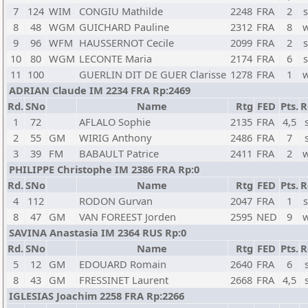
7
124
WIM
CONGIU Mathilde
2248
FRA
2
8
48
WGM
GUICHARD Pauline
2312
FRA
8
9
96
WFM
HAUSSERNOT Cecile
2099
FRA
2
10
80
WGM
LECONTE Maria
2174
FRA
6
11
100
GUERLIN DIT DE GUER Clarisse
1278
FRA
1
ADRIAN Claude IM 2234 FRA Rp:2469
Rd.
SNo
Name
Rtg
FED
Pts.
R
1
72
AFLALO Sophie
2135
FRA
4,5
2
55
GM
WIRIG Anthony
2486
FRA
7
3
39
FM
BABAULT Patrice
2411
FRA
2
PHILIPPE Christophe IM 2386 FRA Rp:0
Rd.
SNo
Name
Rtg
FED
Pts.
R
4
112
RODON Gurvan
2047
FRA
1
8
47
GM
VAN FOREEST Jorden
2595
NED
9
SAVINA Anastasia IM 2364 RUS Rp:0
Rd.
SNo
Name
Rtg
FED
Pts.
R
5
12
GM
EDOUARD Romain
2640
FRA
6
8
43
GM
FRESSINET Laurent
2668
FRA
4,5
IGLESIAS Joachim 2258 FRA Rp:2266