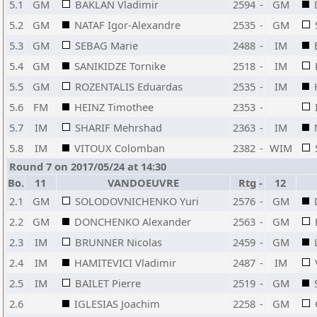
5.1
GM
BAKLAN Vladimir
2594
-
GM
5.2
GM
NATAF Igor-Alexandre
2535
-
GM
5.3
GM
SEBAG Marie
2488
-
IM
5.4
GM
SANIKIDZE Tornike
2518
-
IM
5.5
GM
ROZENTALIS Eduardas
2535
-
IM
5.6
FM
HEINZ Timothee
2353
-
5.7
IM
SHARIF Mehrshad
2363
-
IM
5.8
IM
VITOUX Colomban
2382
-
WIM
Round 7 on 2017/05/24 at 14:30
Bo.
11
VANDOEUVRE
Rtg
-
12
2.1
GM
SOLODOVNICHENKO Yuri
2576
-
GM
2.2
GM
DONCHENKO Alexander
2563
-
GM
2.3
IM
BRUNNER Nicolas
2459
-
GM
2.4
IM
HAMITEVICI Vladimir
2487
-
IM
2.5
IM
BAILET Pierre
2519
-
GM
2.6
IGLESIAS Joachim
2258
-
GM