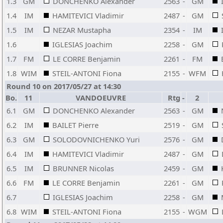
1.3
GM
DONCHENKO Alexander
2563
-
GM
1.4
IM
HAMITEVICI Vladimir
2487
-
GM
1.5
IM
NEZAR Mustapha
2354
-
IM
1.6
IGLESIAS Joachim
2258
-
GM
1.7
FM
LE CORRE Benjamin
2261
-
FM
1.8
WIM
STEIL-ANTONI Fiona
2155
-
WFM
Round 10 on 2017/05/27 at 14:30
Bo.
11
VANDOEUVRE
Rtg
-
2
6.1
GM
DONCHENKO Alexander
2563
-
GM
6.2
IM
BAILET Pierre
2519
-
GM
6.3
GM
SOLODOVNICHENKO Yuri
2576
-
GM
6.4
IM
HAMITEVICI Vladimir
2487
-
GM
6.5
IM
BRUNNER Nicolas
2459
-
GM
6.6
FM
LE CORRE Benjamin
2261
-
GM
6.7
IGLESIAS Joachim
2258
-
GM
6.8
WIM
STEIL-ANTONI Fiona
2155
-
WGM