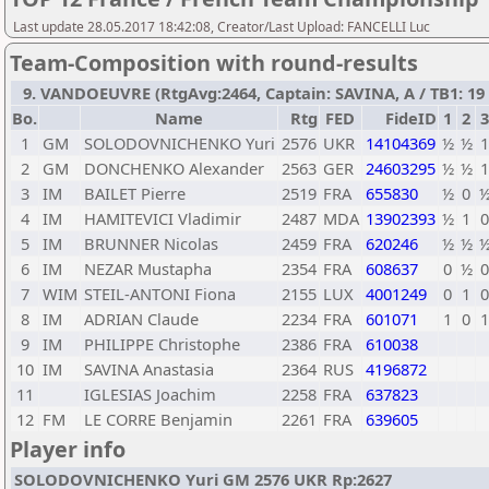
Last update 28.05.2017 18:42:08, Creator/Last Upload: FANCELLI Luc
Team-Composition with round-results
9. VANDOEUVRE (RtgAvg:2464, Captain: SAVINA, A / TB1: 19 /
Bo.
Name
Rtg
FED
FideID
1
2
3
1
GM
SOLODOVNICHENKO Yuri
2576
UKR
14104369
½
½
2
GM
DONCHENKO Alexander
2563
GER
24603295
½
½
3
IM
BAILET Pierre
2519
FRA
655830
½
0
4
IM
HAMITEVICI Vladimir
2487
MDA
13902393
½
1
5
IM
BRUNNER Nicolas
2459
FRA
620246
½
½
6
IM
NEZAR Mustapha
2354
FRA
608637
0
½
7
WIM
STEIL-ANTONI Fiona
2155
LUX
4001249
0
1
8
IM
ADRIAN Claude
2234
FRA
601071
1
0
9
IM
PHILIPPE Christophe
2386
FRA
610038
10
IM
SAVINA Anastasia
2364
RUS
4196872
11
IGLESIAS Joachim
2258
FRA
637823
12
FM
LE CORRE Benjamin
2261
FRA
639605
Player info
SOLODOVNICHENKO Yuri GM 2576 UKR Rp:2627