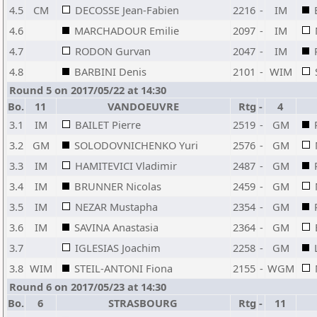
4.5
CM
DECOSSE Jean-Fabien
2216
-
IM
4.6
MARCHADOUR Emilie
2097
-
IM
4.7
RODON Gurvan
2047
-
IM
4.8
BARBINI Denis
2101
-
WIM
Round 5 on 2017/05/22 at 14:30
Bo.
11
VANDOEUVRE
Rtg
-
4
3.1
IM
BAILET Pierre
2519
-
GM
3.2
GM
SOLODOVNICHENKO Yuri
2576
-
GM
3.3
IM
HAMITEVICI Vladimir
2487
-
GM
3.4
IM
BRUNNER Nicolas
2459
-
GM
3.5
IM
NEZAR Mustapha
2354
-
GM
3.6
IM
SAVINA Anastasia
2364
-
GM
3.7
IGLESIAS Joachim
2258
-
GM
3.8
WIM
STEIL-ANTONI Fiona
2155
-
WGM
Round 6 on 2017/05/23 at 14:30
Bo.
6
STRASBOURG
Rtg
-
11