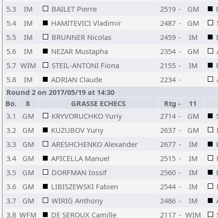
5.3
IM
BAILET Pierre
2519
-
GM
5.4
IM
HAMITEVICI Vladimir
2487
-
GM
5.5
IM
BRUNNER Nicolas
2459
-
IM
5.6
IM
NEZAR Mustapha
2354
-
GM
5.7
WIM
STEIL-ANTONI Fiona
2155
-
IM
5.8
IM
ADRIAN Claude
2234
-
Round 2 on 2017/05/19 at 14:30
Bo.
8
GRASSE ECHECS
Rtg
-
11
3.1
GM
KRYVORUCHKO Yuriy
2714
-
GM
3.2
GM
KUZUBOV Yuriy
2637
-
GM
3.3
GM
ARESHCHENKO Alexander
2677
-
IM
3.4
GM
APICELLA Manuel
2515
-
IM
3.5
GM
DORFMAN Iossif
2560
-
IM
3.6
GM
LIBISZEWSKI Fabien
2544
-
IM
3.7
GM
WIRIG Anthony
2486
-
IM
3.8
WFM
DE SEROUX Camille
2117
-
WIM