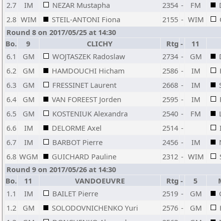
2.7
IM
NEZAR Mustapha
2354
-
FM
2.8
WIM
STEIL-ANTONI Fiona
2155
-
WIM
Round 8 on 2017/05/25 at 14:30
Bo.
9
CLICHY
Rtg
-
11
6.1
GM
WOJTASZEK Radoslaw
2734
-
GM
6.2
GM
HAMDOUCHI Hicham
2586
-
IM
6.3
GM
FRESSINET Laurent
2668
-
IM
6.4
GM
VAN FOREEST Jorden
2595
-
IM
6.5
GM
KOSTENIUK Alexandra
2540
-
FM
6.6
IM
DELORME Axel
2514
-
6.7
IM
BARBOT Pierre
2456
-
IM
6.8
WGM
GUICHARD Pauline
2312
-
WIM
Round 9 on 2017/05/26 at 14:30
Bo.
11
VANDOEUVRE
Rtg
-
5
1.1
IM
BAILET Pierre
2519
-
GM
1.2
GM
SOLODOVNICHENKO Yuri
2576
-
GM