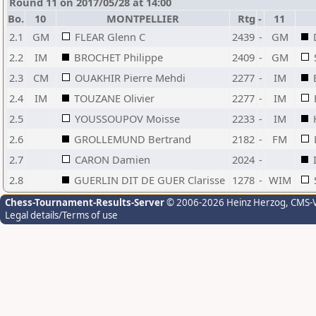
Round 11 on 2017/05/28 at 14:00
Bo.
10
MONTPELLIER
Rtg
-
11
2.1
GM
FLEAR Glenn C
2439
-
GM
2.2
IM
BROCHET Philippe
2409
-
GM
2.3
CM
OUAKHIR Pierre Mehdi
2277
-
IM
2.4
IM
TOUZANE Olivier
2277
-
IM
2.5
YOUSSOUPOV Moisse
2233
-
IM
2.6
GROLLEMUND Bertrand
2182
-
FM
2.7
CARON Damien
2024
-
2.8
GUERLIN DIT DE GUER Clarisse
1278
-
WIM
Chess-Tournament-Results-Server
© 2006-2026 Heinz Herzog
, CMS-
Legal details/Terms of use