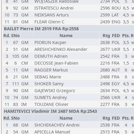
8
41
GM
WOJTASZEK Radoslaw
2734
POL
5
9
92
GM
ISTRATESCU Andrei
2596
ROU
6,5
10
73
GM
NEIKSANS Arturs
2599
LAT
4,5
w
11
81
GM
FLEAR Glenn C
2439
ENG
3,5
BAILET Pierre IM 2519 FRA Rp:2558
Rd.
SNo
Name
Rtg
FED
Pts.
R
1
67
GM
PIORUN Kacper
2638
POL
3,5
w
2
51
GM
ARESHCHENKO Alexander
2677
UKR
5,5
3
105
GM
DEMUTH Adrien
2542
FRA
3
w
4
6
CM
DECOSSE Jean-Fabien
2216
FRA
1,5
5
11
GM
RAGGER Markus
2680
AUT
6
w
6
21
GM
SEBAG Marie
2488
FRA
6
7
111
GM
SHOKER Samy
2498
EGY
4,5
w
9
90
GM
GAJEWSKI Grzegorz
2634
POL
4,5
w
10
74
GM
SUMETS Andrey
2566
UKR
4
11
83
IM
TOUZANE Olivier
2277
FRA
3
HAMITEVICI Vladimir IM 2487 MDA Rp:2543
Rd.
SNo
Name
Rtg
FED
Pts.
R
1
68
GM
SHCHEKACHEV Andrei
2538
FRA
4
2
54
GM
APICELLA Manuel
2515
FRA
5