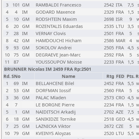
3
101
GM
RAMBALDI Francesco
2542
ITA
7,5
4
4
IM
GODARD Maxence
2329
FRA
1,5
5
10
GM
RODSHTEIN Maxim
2698
ISR
9
6
20
GM
ROZENTALIS Eduardas
2535
LTU
3,5
7
28
IM
VERNAY Clovis
2501
FRA
5
8
42
GM
HAMDOUCHI Hicham
2586
MAR
4
w
9
93
GM
SOKOLOV Andrei
2505
FRA
4,5
10
75
GM
DEGRAEVE Jean-Marc
2592
FRA
5
11
87
YOUSSOUPOV Moisse
2233
FRA
1,5
BRUNNER Nicolas IM 2459 FRA Rp:2501
Rd.
SNo
Name
Rtg
FED
Pts.
R
1
69
IM
BELLAHCENE Bilel
2452
FRA
5,5
w
2
53
GM
DORFMAN Iossif
2560
FRA
5
3
36
GM
PALAC Mladen
2573
CRO
4,5
w
4
7
LE BORGNE Pierre
2234
FRA
1,5
w
5
1
GM
NAIDITSCH Arkadij
2702
AZE
7,5
6
18
GM
SANIKIDZE Tornike
2518
GEO
4,5
w
7
25
GM
LAZNICKA Viktor
2672
CZE
5
w
10
79
GM
KVEINYS Aloyzas
2520
LTU
5,5
w