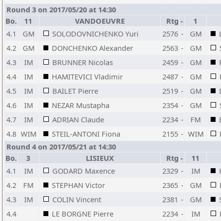
Round 3 on 2017/05/20 at 14:30
Bo.
11
VANDOEUVRE
Rtg
-
1
4.1
GM
SOLODOVNICHENKO Yuri
2576
-
GM
4.2
GM
DONCHENKO Alexander
2563
-
GM
4.3
IM
BRUNNER Nicolas
2459
-
GM
4.4
IM
HAMITEVICI Vladimir
2487
-
GM
4.5
IM
BAILET Pierre
2519
-
GM
4.6
IM
NEZAR Mustapha
2354
-
GM
4.7
IM
ADRIAN Claude
2234
-
FM
4.8
WIM
STEIL-ANTONI Fiona
2155
-
WIM
Round 4 on 2017/05/21 at 14:30
Bo.
3
LISIEUX
Rtg
-
11
4.1
IM
GODARD Maxence
2329
-
IM
4.2
FM
STEPHAN Victor
2365
-
GM
4.3
IM
COLIN Vincent
2381
-
GM
4.4
LE BORGNE Pierre
2234
-
IM