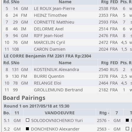
Rd.
SNo
Name
Rtg
FED
Pts.
R
5
14
GM
LE ROUX Jean-Pierre
2538
FRA
6
w
6
24
FM
HEINZ Timothee
2353
FRA
5
w
7
29
GM
CORNETTE Matthieu
2593
FRA
7
8
46
IM
DELORME Axel
2514
FRA
6
9
94
GM
RIFF Jean-Noel
2476
FRA
8
10
76
GM
MARCELIN Cyril
2472
FRA
4,5
w
11
108
CARON Damien
2024
FRA
1,5
LE CORRE Benjamin FM 2261 FRA Rp:2304
Rd.
SNo
Name
Rtg
FED
Pts.
R
8
131
GM
KOSTENIUK Alexandra
2540
RUS
2
9
130
FM
BURRI Quentin
2378
FRA
2,5
w
10
78
GM
RELANGE Eloi
2464
FRA
4,5
11
99
GROLLEMUND Bertrand
2182
FRA
1
Board Pairings
Round 1 on 2017/05/18 at 15:30
Bo.
11
VANDOEUVRE
Rtg
-
7
5.1
GM
SOLODOVNICHENKO Yuri
2576
-
GM
5.2
GM
DONCHENKO Alexander
2563
-
GM