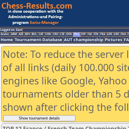
Logged on: Gast
Arabic
ARM
AZE
BIH
BUL
CAT
CHN
CRO
CZE
DEN
ENG
ESP
FAI
FIN
FRA
GER
GRE
INA
I
Home
Tournament-Database
AUT championship
Pictures
F
Note: To reduce the server 
of all links (daily 100.000 s
engines like Google, Yahoo a
tournaments older than 5 d
shown after clicking the fo
TOP 12 France / French Team Championship 