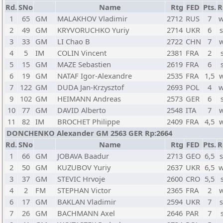
Rd.
SNo
Name
Rtg
FED
Pts.
R
1
65
GM
MALAKHOV Vladimir
2712
RUS
7
w
2
49
GM
KRYVORUCHKO Yuriy
2714
UKR
6
3
33
GM
LI Chao B
2722
CHN
7
4
5
IM
COLIN Vincent
2381
FRA
2
5
15
GM
MAZE Sebastien
2619
FRA
6
6
19
GM
NATAF Igor-Alexandre
2535
FRA
1,5
7
122
GM
DUDA Jan-Krzysztof
2693
POL
4
w
9
102
GM
HEIMANN Andreas
2573
GER
6
10
77
GM
DAVID Alberto
2548
ITA
7
11
82
IM
BROCHET Philippe
2409
FRA
4,5
DONCHENKO Alexander GM 2563 GER Rp:2664
Rd.
SNo
Name
Rtg
FED
Pts.
R
1
66
GM
JOBAVA Baadur
2713
GEO
6,5
2
50
GM
KUZUBOV Yuriy
2637
UKR
6,5
w
3
37
GM
STEVIC Hrvoje
2600
CRO
5,5
4
2
FM
STEPHAN Victor
2365
FRA
2
6
17
GM
BAKLAN Vladimir
2594
UKR
7
7
26
GM
BACHMANN Axel
2646
PAR
7