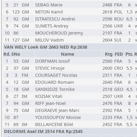
5
21
GM
SEBAG Marie
2488
FRA
6
6
123
GM
MITON Kamil
2618
POL
1,5
7
92
GM
ISTRATESCU Andrei
2596
ROU
6,5
9
74
GM
SUMETS Andrey
2566
UKR
4
10
86
MOUCHEROUD Jeremy
2197
FRA
1
11
127
GM
MILOV Vadim
2604
SUI
2
VAN WELY Loek GM 2663 NED Rp:2638
Rd.
SNo
Name
Rtg
FED
Pts.
R
1
53
GM
DORFMAN Iossif
2560
FRA
5
2
37
GM
STEVIC Hrvoje
2600
CRO
5,5
3
3
FM
COURSAGET Nicolas
2311
FRA
1
4
12
GM
EDOUARD Romain
2640
FRA
6
5
18
GM
SANIKIDZE Tornike
2518
GEO
4,5
6
27
IM
KOZIAK Vitali
2507
UKR
4
7
94
GM
RIFF Jean-Noel
2476
FRA
8
9
75
GM
DEGRAEVE Jean-Marc
2592
FRA
5
10
87
YOUSSOUPOV Moisse
2233
FRA
1,5
11
69
IM
BELLAHCENE Bilel
2452
FRA
5,5
DELORME Axel IM 2514 FRA Rp:2545