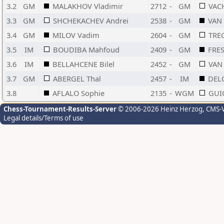
3.2
GM
MALAKHOV Vladimir
2712
-
GM
VAC
3.3
GM
SHCHEKACHEV Andrei
2538
-
GM
VAN 
3.4
GM
MILOV Vadim
2604
-
GM
TRE
3.5
IM
BOUDIBA Mahfoud
2409
-
GM
FRES
3.6
IM
BELLAHCENE Bilel
2452
-
GM
VAN
3.7
GM
ABERGEL Thal
2457
-
IM
DEL
3.8
AFLALO Sophie
2135
-
WGM
GUI
Chess-Tournament-Results-Server
© 2006-2026 Heinz Herzog
, CMS-
Legal details/Terms of use