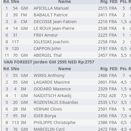
Rd.
SNo
Name
Rtg
FED
Pts.
R
1
54
GM
APICELLA Manuel
2515
FRA
5
2
39
FM
BABAULT Patrice
2411
FRA
2
3
6
CM
DECOSSE Jean-Fabien
2216
FRA
1,5
4
14
GM
LE ROUX Jean-Pierre
2538
FRA
6
6
31
FRIH Ameur
2225
FRA
1
8
117
IGLESIAS Joachim
2258
FRA
2
9
120
CAPPON John
2197
FRA
0,5
11
70
GM
ABERGEL Thal
2457
FRA
5,5
VAN FOREEST Jorden GM 2595 NED Rp:2757
Rd.
SNo
Name
Rtg
FED
Pts.
R
1
55
GM
WIRIG Anthony
2486
FRA
7
2
35
GM
LAGARDE Maxime
2601
FRA
4,5
3
4
IM
GODARD Maxence
2329
FRA
1,5
4
1
GM
NAIDITSCH Arkadij
2702
AZE
7,5
5
20
GM
ROZENTALIS Eduardas
2535
LTU
3,5
6
28
IM
VERNAY Clovis
2501
FRA
5
7
95
IM
IDER Borya
2456
FRA
7,5
8
113
IM
PHILIPPE Christophe
2386
FRA
0,5
9
76
GM
MARCELIN Cyril
2472
FRA
4,5