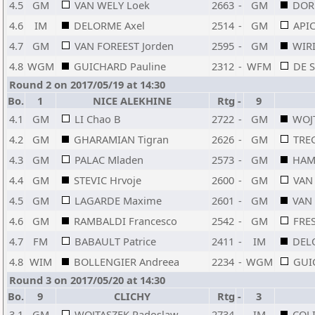
4.5
GM
VAN WELY Loek
2663
-
GM
DOR
4.6
IM
DELORME Axel
2514
-
GM
API
4.7
GM
VAN FOREEST Jorden
2595
-
GM
WIR
4.8
WGM
GUICHARD Pauline
2312
-
WFM
DE 
Round 2 on 2017/05/19 at 14:30
Bo.
1
NICE ALEKHINE
Rtg
-
9
4.1
GM
LI Chao B
2722
-
GM
WOJ
4.2
GM
GHARAMIAN Tigran
2626
-
GM
TRE
4.3
GM
PALAC Mladen
2573
-
GM
HAM
4.4
GM
STEVIC Hrvoje
2600
-
GM
VAN
4.5
GM
LAGARDE Maxime
2601
-
GM
VAN 
4.6
GM
RAMBALDI Francesco
2542
-
GM
FRES
4.7
FM
BABAULT Patrice
2411
-
IM
DEL
4.8
WIM
BOLLENGIER Andreea
2234
-
WGM
GUI
Round 3 on 2017/05/20 at 14:30
Bo.
9
CLICHY
Rtg
-
3
3.1
GM
WOJTASZEK Radoslaw
2734
-
IM
COLI