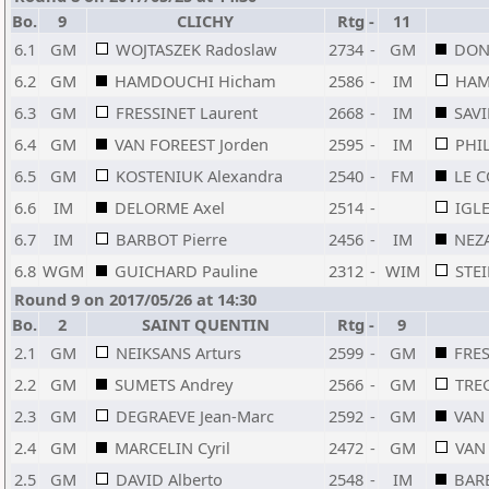
Bo.
9
CLICHY
Rtg
-
11
6.1
GM
WOJTASZEK Radoslaw
2734
-
GM
DON
6.2
GM
HAMDOUCHI Hicham
2586
-
IM
HAMI
6.3
GM
FRESSINET Laurent
2668
-
IM
SAVI
6.4
GM
VAN FOREEST Jorden
2595
-
IM
PHIL
6.5
GM
KOSTENIUK Alexandra
2540
-
FM
LE C
6.6
IM
DELORME Axel
2514
-
IGLE
6.7
IM
BARBOT Pierre
2456
-
IM
NEZ
6.8
WGM
GUICHARD Pauline
2312
-
WIM
STEI
Round 9 on 2017/05/26 at 14:30
Bo.
2
SAINT QUENTIN
Rtg
-
9
2.1
GM
NEIKSANS Arturs
2599
-
GM
FRES
2.2
GM
SUMETS Andrey
2566
-
GM
TRE
2.3
GM
DEGRAEVE Jean-Marc
2592
-
GM
VAN
2.4
GM
MARCELIN Cyril
2472
-
GM
VAN
2.5
GM
DAVID Alberto
2548
-
IM
BARB