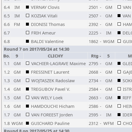
6.4
IM
VERNAY Clovis
2501
-
GM
VAN
6.5
IM
KOZIAK Vitali
2507
-
GM
VAN
6.6
FM
DIONISI Thomas
2392
-
GM
HAM
6.7
FRIH Ameur
2225
-
IM
DEL
6.8
BALDI Valentine
1862
-
WGM
GUI
Round 7 on 2017/05/24 at 14:30
Bo.
9
CLICHY
Rtg
-
5
M
1.1
GM
VACHIER-LAGRAVE Maxime
2795
-
GM
GLE
1.2
GM
FRESSINET Laurent
2668
-
GM
GAJ
1.3
GM
WOJTASZEK Radoslaw
2734
-
GM
SOK
1.4
GM
TREGUBOV Pavel V.
2584
-
GM
ISTR
1.5
GM
VAN WELY Loek
2663
-
GM
RIFF
1.6
GM
HAMDOUCHI Hicham
2586
-
GM
HEI
1.7
GM
VAN FOREEST Jorden
2595
-
IM
IDER
1.8
WGM
GUICHARD Pauline
2312
-
WFM
CHOI
Round 8 on 2017/05/25 at 14:30