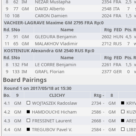
8
62
IM
NEZAR Mustapha
2354
FRA
2,5
9
77
GM
DAVID Alberto
2548
ITA
7
10
108
CARON Damien
2024
FRA
1,5
VACHIER-LAGRAVE Maxime GM 2795 FRA Rp:0
Rd.
SNo
Name
Rtg
FED
Pts.
R
7
91
GM
GLEDURA Benjamin
2602
HUN
4,5
11
65
GM
MALAKHOV Vladimir
2712
RUS
7
KOSTENIUK Alexandra GM 2540 RUS Rp:0
Rd.
SNo
Name
Rtg
FED
Pts.
R
8
132
FM
LE CORRE Benjamin
2261
FRA
1,5
9
133
IM
GRAFL Florian
2377
GER
0
Board Pairings
Round 1 on 2017/05/18 at 15:30
Bo.
9
CLICHY
Rtg
-
8
4.1
GM
WOJTASZEK Radoslaw
2734
-
GM
KRY
4.2
GM
HAMDOUCHI Hicham
2586
-
GM
KUZ
4.3
GM
FRESSINET Laurent
2668
-
GM
ARE
4.4
GM
TREGUBOV Pavel V.
2584
-
GM
LIBI