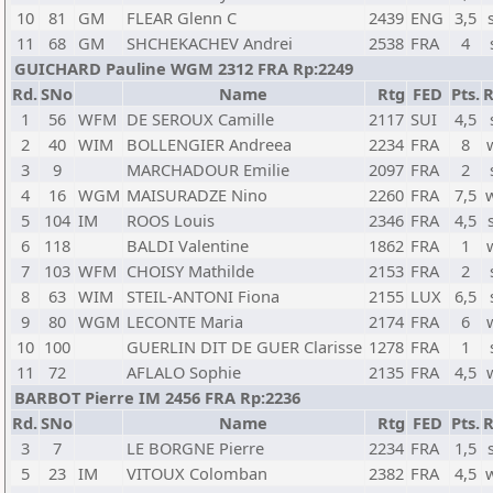
10
81
GM
FLEAR Glenn C
2439
ENG
3,5
11
68
GM
SHCHEKACHEV Andrei
2538
FRA
4
GUICHARD Pauline WGM 2312 FRA Rp:2249
Rd.
SNo
Name
Rtg
FED
Pts.
R
1
56
WFM
DE SEROUX Camille
2117
SUI
4,5
2
40
WIM
BOLLENGIER Andreea
2234
FRA
8
3
9
MARCHADOUR Emilie
2097
FRA
2
4
16
WGM
MAISURADZE Nino
2260
FRA
7,5
5
104
IM
ROOS Louis
2346
FRA
4,5
6
118
BALDI Valentine
1862
FRA
1
7
103
WFM
CHOISY Mathilde
2153
FRA
2
8
63
WIM
STEIL-ANTONI Fiona
2155
LUX
6,5
9
80
WGM
LECONTE Maria
2174
FRA
6
10
100
GUERLIN DIT DE GUER Clarisse
1278
FRA
1
11
72
AFLALO Sophie
2135
FRA
4,5
BARBOT Pierre IM 2456 FRA Rp:2236
Rd.
SNo
Name
Rtg
FED
Pts.
R
3
7
LE BORGNE Pierre
2234
FRA
1,5
5
23
IM
VITOUX Colomban
2382
FRA
4,5