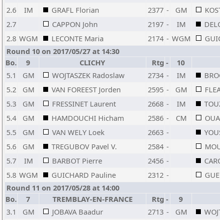
2.6
IM
GRAFL Florian
2377
-
GM
KOS
2.7
CAPPON John
2197
-
IM
DEL
2.8
WGM
LECONTE Maria
2174
-
WGM
GUI
Round 10 on 2017/05/27 at 14:30
Bo.
9
CLICHY
Rtg
-
10
5.1
GM
WOJTASZEK Radoslaw
2734
-
IM
BROC
5.2
GM
VAN FOREEST Jorden
2595
-
GM
FLEA
5.3
GM
FRESSINET Laurent
2668
-
IM
TOUZ
5.4
GM
HAMDOUCHI Hicham
2586
-
CM
OUA
5.5
GM
VAN WELY Loek
2663
-
YOU
5.6
GM
TREGUBOV Pavel V.
2584
-
MOU
5.7
IM
BARBOT Pierre
2456
-
CAR
5.8
WGM
GUICHARD Pauline
2312
-
GUER
Round 11 on 2017/05/28 at 14:00
Bo.
7
TREMBLAY-EN-FRANCE
Rtg
-
9
3.1
GM
JOBAVA Baadur
2713
-
GM
WOJ