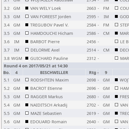
3.2
GM
VAN WELY Loek
2663
-
FM
COU
3.3
GM
VAN FOREEST Jorden
2595
-
IM
GOD
3.4
GM
TREGUBOV Pavel V.
2584
-
FM
STEP
3.5
GM
HAMDOUCHI Hicham
2586
-
CM
MAR
3.6
IM
BARBOT Pierre
2456
-
LE 
3.7
IM
DELORME Axel
2514
-
CM
DECO
3.8
WGM
GUICHARD Pauline
2312
-
MAR
Round 4 on 2017/05/21 at 14:30
Bo.
4
BISCHWILLER
Rtg
-
9
5.1
GM
RODSHTEIN Maxim
2698
-
GM
WOJ
5.2
GM
BACROT Etienne
2696
-
GM
HAM
5.3
GM
RAGGER Markus
2680
-
GM
FRES
5.4
GM
NAIDITSCH Arkadij
2702
-
GM
VAN
5.5
GM
MAZE Sebastien
2619
-
GM
TREG
5.6
GM
EDOUARD Romain
2640
-
GM
VAN