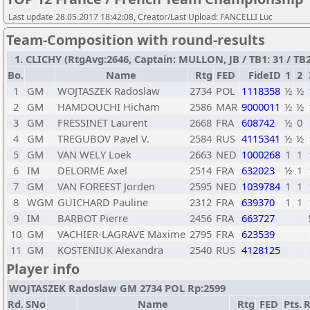
Last update 28.05.2017 18:42:08, Creator/Last Upload: FANCELLI Luc
Team-Composition with round-results
1. CLICHY (RtgAvg:2646, Captain: MULLON, JB / TB1: 31 / TB2
Bo.
Name
Rtg
FED
FideID
1
2
1
GM
WOJTASZEK Radoslaw
2734
POL
1118358
½
½
2
GM
HAMDOUCHI Hicham
2586
MAR
9000011
½
½
3
GM
FRESSINET Laurent
2668
FRA
608742
½
0
4
GM
TREGUBOV Pavel V.
2584
RUS
4115341
½
½
5
GM
VAN WELY Loek
2663
NED
1000268
1
1
6
IM
DELORME Axel
2514
FRA
632023
½
1
7
GM
VAN FOREEST Jorden
2595
NED
1039784
1
1
8
WGM
GUICHARD Pauline
2312
FRA
639370
1
1
9
IM
BARBOT Pierre
2456
FRA
663727
10
GM
VACHIER-LAGRAVE Maxime
2795
FRA
623539
11
GM
KOSTENIUK Alexandra
2540
RUS
4128125
Player info
WOJTASZEK Radoslaw GM 2734 POL Rp:2599
Rd.
SNo
Name
Rtg
FED
Pts.
R