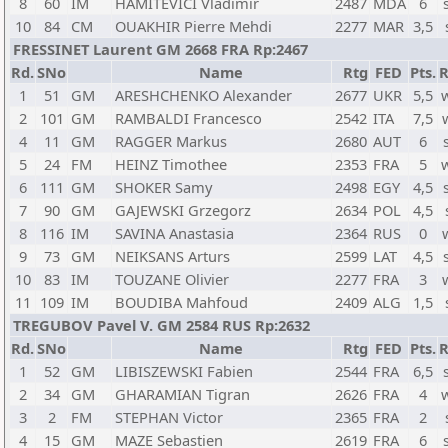
8
60
IM
HAMITEVICI Vladimir
2487
MDA
6
10
84
CM
OUAKHIR Pierre Mehdi
2277
MAR
3,5
FRESSINET Laurent GM 2668 FRA Rp:2467
Rd.
SNo
Name
Rtg
FED
Pts.
R
1
51
GM
ARESHCHENKO Alexander
2677
UKR
5,5
2
101
GM
RAMBALDI Francesco
2542
ITA
7,5
4
11
GM
RAGGER Markus
2680
AUT
6
5
24
FM
HEINZ Timothee
2353
FRA
5
6
111
GM
SHOKER Samy
2498
EGY
4,5
7
90
GM
GAJEWSKI Grzegorz
2634
POL
4,5
8
116
IM
SAVINA Anastasia
2364
RUS
0
9
73
GM
NEIKSANS Arturs
2599
LAT
4,5
10
83
IM
TOUZANE Olivier
2277
FRA
3
11
109
IM
BOUDIBA Mahfoud
2409
ALG
1,5
TREGUBOV Pavel V. GM 2584 RUS Rp:2632
Rd.
SNo
Name
Rtg
FED
Pts.
R
1
52
GM
LIBISZEWSKI Fabien
2544
FRA
6,5
2
34
GM
GHARAMIAN Tigran
2626
FRA
4
3
2
FM
STEPHAN Victor
2365
FRA
2
4
15
GM
MAZE Sebastien
2619
FRA
6