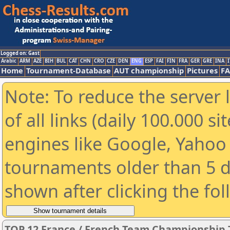
Logged on: Gast
Arabic
ARM
AZE
BIH
BUL
CAT
CHN
CRO
CZE
DEN
ENG
ESP
FAI
FIN
FRA
GER
GRE
INA
I
Home
Tournament-Database
AUT championship
Pictures
F
Note: To reduce the server 
of all links (daily 100.000 s
engines like Google, Yahoo a
tournaments older than 5 d
shown after clicking the fo
TOP 12 France / French Team Championship 