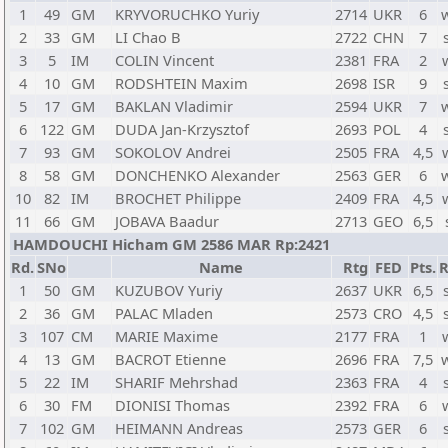
1
49
GM
KRYVORUCHKO Yuriy
2714
UKR
6
2
33
GM
LI Chao B
2722
CHN
7
3
5
IM
COLIN Vincent
2381
FRA
2
4
10
GM
RODSHTEIN Maxim
2698
ISR
9
5
17
GM
BAKLAN Vladimir
2594
UKR
7
6
122
GM
DUDA Jan-Krzysztof
2693
POL
4
7
93
GM
SOKOLOV Andrei
2505
FRA
4,5
8
58
GM
DONCHENKO Alexander
2563
GER
6
10
82
IM
BROCHET Philippe
2409
FRA
4,5
11
66
GM
JOBAVA Baadur
2713
GEO
6,5
HAMDOUCHI Hicham GM 2586 MAR Rp:2421
Rd.
SNo
Name
Rtg
FED
Pts.
R
1
50
GM
KUZUBOV Yuriy
2637
UKR
6,5
2
36
GM
PALAC Mladen
2573
CRO
4,5
3
107
CM
MARIE Maxime
2177
FRA
1
4
13
GM
BACROT Etienne
2696
FRA
7,5
5
22
IM
SHARIF Mehrshad
2363
FRA
4
6
30
FM
DIONISI Thomas
2392
FRA
6
7
102
GM
HEIMANN Andreas
2573
GER
6