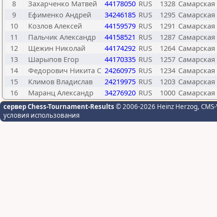
8
Захарченко Матвей
44178050
RUS
1328
Самарская
9
Ефименко Андрей
34246185
RUS
1295
Самарская
10
Козлов Алексей
44159579
RUS
1291
Самарская
11
Пальчик Александр
44158521
RUS
1287
Самарская
12
Щежин Николай
44174292
RUS
1264
Самарская
13
Шарыпов Егор
44170335
RUS
1257
Самарская
14
Федорович Никита С
24260975
RUS
1234
Самарская
15
Климов Владислав
24219975
RUS
1203
Самарская
16
Маранц Александр
34276920
RUS
1000
Самарская
сервер Chess-Tournament-Results
© 2006-2026 Heinz Herzog
, CMS-
условия использования