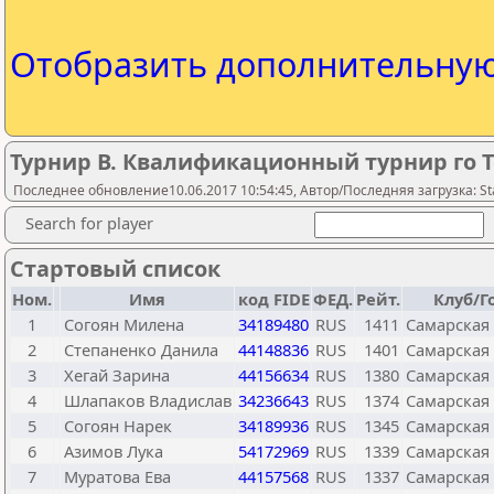
Отобразить дополнительну
Турнир В. Квалификационный турнир го Т
Последнее обновление10.06.2017 10:54:45, Автор/Последняя загрузка: Sta
Search for player
Стартовый список
Ном.
Имя
код FIDE
ФЕД.
Рейт.
Клуб/Г
1
Согоян Милена
34189480
RUS
1411
Самарская
2
Степаненко Данила
44148836
RUS
1401
Самарская
3
Хегай Зарина
44156634
RUS
1380
Самарская
4
Шлапаков Владислав
34236643
RUS
1374
Самарская
5
Согоян Нарек
34189936
RUS
1345
Самарская
6
Азимов Лука
54172969
RUS
1339
Самарская
7
Муратова Ева
44157568
RUS
1337
Самарская