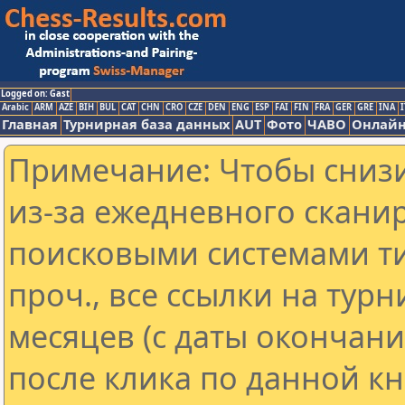
Logged on: Gast
Arabic
ARM
AZE
BIH
BUL
CAT
CHN
CRO
CZE
DEN
ENG
ESP
FAI
FIN
FRA
GER
GRE
INA
I
Главная
Турнирная база данных
AUT
Фото
ЧАВО
Онлайн
Примечание: Чтобы снизи
из-за ежедневного скани
поисковыми системами ти
проч., все ссылки на тур
месяцев (с даты окончан
после клика по данной кн