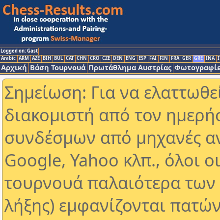
Logged on: Gast
Arabic
ARM
AZE
BIH
BUL
CAT
CHN
CRO
CZE
DEN
ENG
ESP
FAI
FIN
FRA
GER
GRE
INA
I
Αρχική
Βάση Τουρνουά
Πρωτάθλημα Αυστρίας
Φωτογραφίε
Σημείωση: Για να ελαττωθε
διακομιστή από τον ημερή
συνδέσμων από μηχανές α
Google, Yahoo κλπ., όλοι ο
τουρνουά παλαιότερα των 
λήξης) εμφανίζονται πατών