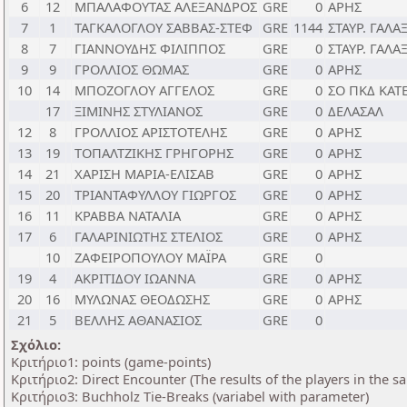
6
12
ΜΠΑΛΑΦΟΥΤΑΣ ΑΛΕΞΑΝΔΡΟΣ
GRE
0
ΑΡΗΣ
7
1
ΤΑΓΚΑΛΟΓΛΟΥ ΣΑΒΒΑΣ-ΣΤΕΦ
GRE
1144
ΣΤΑΥΡ. ΓΑΛΑ
8
7
ΓΙΑΝΝΟΥΔΗΣ ΦΙΛΙΠΠΟΣ
GRE
0
ΣΤΑΥΡ. ΓΑΛΑ
9
9
ΓΡΟΛΛΙΟΣ ΘΩΜΑΣ
GRE
0
ΑΡΗΣ
10
14
ΜΠΟΖΟΓΛΟΥ ΑΓΓΕΛΟΣ
GRE
0
ΣΟ ΠΚΔ ΚΑΤ
17
ΞΙΜΙΝΗΣ ΣΤΥΛΙΑΝΟΣ
GRE
0
ΔΕΛΑΣΑΛ
12
8
ΓΡΟΛΛΙΟΣ ΑΡΙΣΤΟΤΕΛΗΣ
GRE
0
ΑΡΗΣ
13
19
ΤΟΠΑΛΤΖΙΚΗΣ ΓΡΗΓΟΡΗΣ
GRE
0
ΑΡΗΣ
14
21
ΧΑΡΙΣΗ ΜΑΡΙΑ-ΕΛΙΣΑΒ
GRE
0
ΑΡΗΣ
15
20
ΤΡΙΑΝΤΑΦΥΛΛΟΥ ΓΙΩΡΓΟΣ
GRE
0
ΑΡΗΣ
16
11
ΚΡΑΒΒΑ ΝΑΤΑΛΙΑ
GRE
0
ΑΡΗΣ
17
6
ΓΑΛΑΡΙΝΙΩΤΗΣ ΣΤΕΛΙΟΣ
GRE
0
ΑΡΗΣ
10
ΖΑΦΕΙΡΟΠΟΥΛΟΥ ΜΑΪΡΑ
GRE
0
19
4
ΑΚΡΙΤΙΔΟΥ ΙΩΑΝΝΑ
GRE
0
ΑΡΗΣ
20
16
ΜΥΛΩΝΑΣ ΘΕΟΔΩΣΗΣ
GRE
0
ΑΡΗΣ
21
5
ΒΕΛΛΗΣ ΑΘΑΝΑΣΙΟΣ
GRE
0
Σχόλιο:
Κριτήριο1: points (game-points)
Κριτήριο2: Direct Encounter (The results of the players in the 
Κριτήριο3: Buchholz Tie-Breaks (variabel with parameter)