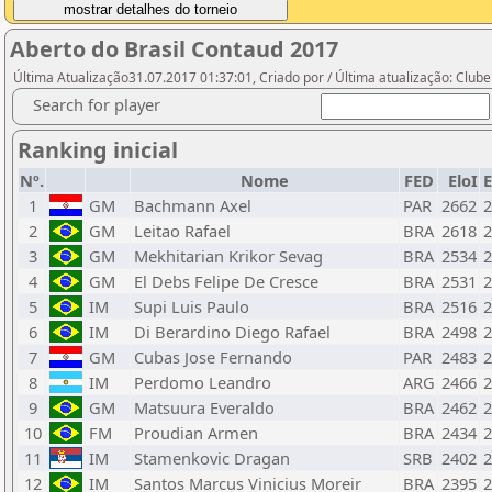
Aberto do Brasil Contaud 2017
Última Atualização31.07.2017 01:37:01, Criado por / Última atualização: Clu
Search for player
Ranking inicial
Nº.
Nome
FED
EloI
1
GM
Bachmann Axel
PAR
2662
2
2
GM
Leitao Rafael
BRA
2618
2
3
GM
Mekhitarian Krikor Sevag
BRA
2534
2
4
GM
El Debs Felipe De Cresce
BRA
2531
2
5
IM
Supi Luis Paulo
BRA
2516
2
6
IM
Di Berardino Diego Rafael
BRA
2498
2
7
GM
Cubas Jose Fernando
PAR
2483
2
8
IM
Perdomo Leandro
ARG
2466
2
9
GM
Matsuura Everaldo
BRA
2462
2
10
FM
Proudian Armen
BRA
2434
2
11
IM
Stamenkovic Dragan
SRB
2402
2
12
IM
Santos Marcus Vinicius Moreir
BRA
2395
2