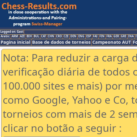
Logged on: Gast
Arabic
ARM
AZE
BIH
BUL
CAT
CHN
CRO
CZE
DEN
ENG
ESP
FAI
FIN
FRA
GER
GRE
INA
I
Pagina inicial
Base de dados de torneios
Campeonato AUT
F
Nota: Para reduzir a carga 
verificação diária de todos 
100.000 sites e mais) por 
como Google, Yahoo e Co, t
torneios com mais de 2 sem
clicar no botão a seguir :