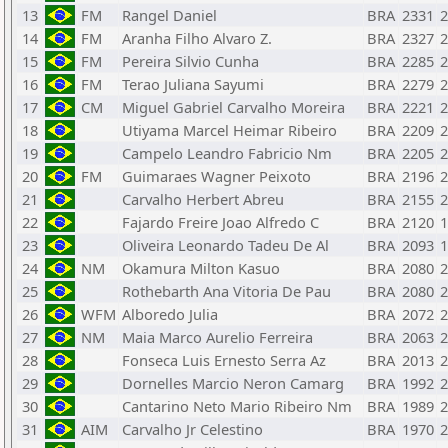
13
FM
Rangel Daniel
BRA
2331
2
14
FM
Aranha Filho Alvaro Z.
BRA
2327
2
15
FM
Pereira Silvio Cunha
BRA
2285
2
16
FM
Terao Juliana Sayumi
BRA
2279
2
17
CM
Miguel Gabriel Carvalho Moreira
BRA
2221
2
18
Utiyama Marcel Heimar Ribeiro
BRA
2209
2
19
Campelo Leandro Fabricio Nm
BRA
2205
2
20
FM
Guimaraes Wagner Peixoto
BRA
2196
2
21
Carvalho Herbert Abreu
BRA
2155
2
22
Fajardo Freire Joao Alfredo C
BRA
2120
1
23
Oliveira Leonardo Tadeu De Al
BRA
2093
1
24
NM
Okamura Milton Kasuo
BRA
2080
2
25
Rothebarth Ana Vitoria De Pau
BRA
2080
2
26
WFM
Alboredo Julia
BRA
2072
2
27
NM
Maia Marco Aurelio Ferreira
BRA
2063
2
28
Fonseca Luis Ernesto Serra Az
BRA
2013
2
29
Dornelles Marcio Neron Camarg
BRA
1992
2
30
Cantarino Neto Mario Ribeiro Nm
BRA
1989
2
31
AIM
Carvalho Jr Celestino
BRA
1970
2