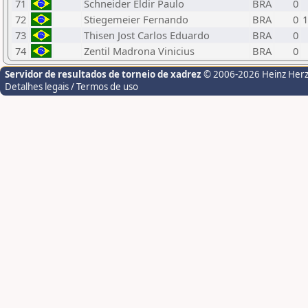
71
Schneider Eldir Paulo
BRA
0
72
Stiegemeier Fernando
BRA
0
1
73
Thisen Jost Carlos Eduardo
BRA
0
74
Zentil Madrona Vinicius
BRA
0
Servidor de resultados de torneio de xadrez
© 2006-2026 Heinz Her
Detalhes legais / Termos de uso