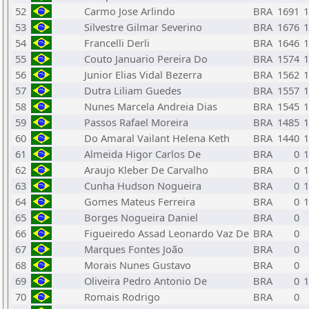
52
Carmo Jose Arlindo
BRA
1691
1
53
Silvestre Gilmar Severino
BRA
1676
1
54
Francelli Derli
BRA
1646
1
55
Couto Januario Pereira Do
BRA
1574
1
56
Junior Elias Vidal Bezerra
BRA
1562
1
57
Dutra Liliam Guedes
BRA
1557
1
58
Nunes Marcela Andreia Dias
BRA
1545
1
59
Passos Rafael Moreira
BRA
1485
1
60
Do Amaral Vailant Helena Keth
BRA
1440
1
61
Almeida Higor Carlos De
BRA
0
1
62
Araujo Kleber De Carvalho
BRA
0
1
63
Cunha Hudson Nogueira
BRA
0
1
64
Gomes Mateus Ferreira
BRA
0
1
65
Borges Nogueira Daniel
BRA
0
66
Figueiredo Assad Leonardo Vaz De
BRA
0
67
Marques Fontes João
BRA
0
68
Morais Nunes Gustavo
BRA
0
69
Oliveira Pedro Antonio De
BRA
0
1
70
Romais Rodrigo
BRA
0