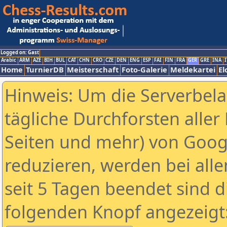
Logged on: Gast
Arabic
ARM
AZE
BIH
BUL
CAT
CHN
CRO
CZE
DEN
ENG
ESP
FAI
FIN
FRA
GER
GRE
INA
I
Home
TurnierDB
Meisterschaft
Foto-Galerie
Meldekartei
El
Hinweis: Um die Serverbel
tägliche Durchforsten aller 
Seiten und mehr) von Goog
reduzieren, werden bei alle
seit 5 Tagen beendet sind d
folgenden Knopf angezeigt