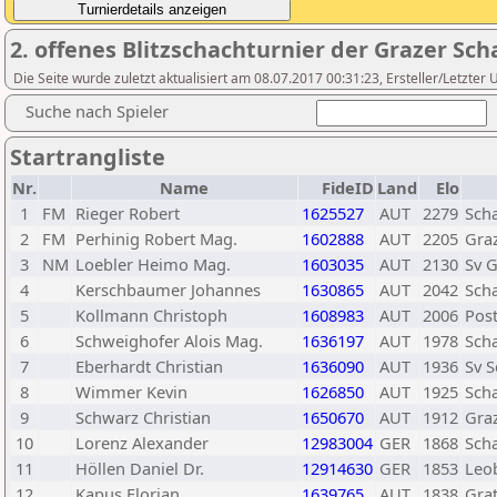
2. offenes Blitzschachturnier der Grazer Sc
Die Seite wurde zuletzt aktualisiert am 08.07.2017 00:31:23, Ersteller/Letzter
Suche nach Spieler
Startrangliste
Nr.
Name
FideID
Land
Elo
1
FM
Rieger Robert
1625527
AUT
2279
Sch
2
FM
Perhinig Robert Mag.
1602888
AUT
2205
Graz
3
NM
Loebler Heimo Mag.
1603035
AUT
2130
Sv G
4
Kerschbaumer Johannes
1630865
AUT
2042
Sch
5
Kollmann Christoph
1608983
AUT
2006
Post
6
Schweighofer Alois Mag.
1636197
AUT
1978
Sch
7
Eberhardt Christian
1636090
AUT
1936
Sv 
8
Wimmer Kevin
1626850
AUT
1925
Sch
9
Schwarz Christian
1650670
AUT
1912
Graz
10
Lorenz Alexander
12983004
GER
1868
Sch
11
Höllen Daniel Dr.
12914630
GER
1853
Leo
12
Kapus Florian
1639765
AUT
1838
Gra