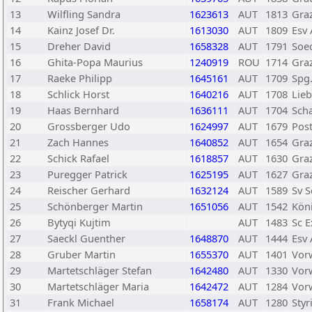
13
Wilfling Sandra
1623613
AUT
1813
Graz
14
Kainz Josef Dr.
1613030
AUT
1809
Esv 
15
Dreher David
1658328
AUT
1791
Soe
16
Ghita-Popa Maurius
1240919
ROU
1714
Gra
17
Raeke Philipp
1645161
AUT
1709
Spg.
18
Schlick Horst
1640216
AUT
1708
Lieb
19
Haas Bernhard
1636111
AUT
1704
Sch
20
Grossberger Udo
1624997
AUT
1679
Post
21
Zach Hannes
1640852
AUT
1654
Graz
22
Schick Rafael
1618857
AUT
1630
Gra
23
Puregger Patrick
1625195
AUT
1627
Graz
24
Reischer Gerhard
1632124
AUT
1589
Sv 
25
Schönberger Martin
1651056
AUT
1542
Kön
26
Bytyqi Kujtim
AUT
1483
Sc 
27
Saeckl Guenther
1648870
AUT
1444
Esv 
28
Gruber Martin
1655370
AUT
1401
Vor
29
Martetschläger Stefan
1642480
AUT
1330
Vor
30
Martetschläger Maria
1642472
AUT
1284
Vor
31
Frank Michael
1658174
AUT
1280
Styr