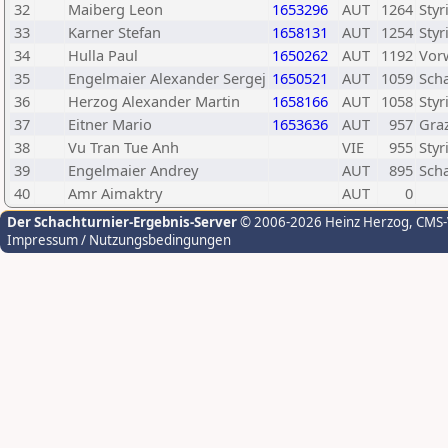
32
Maiberg Leon
1653296
AUT
1264
Styr
33
Karner Stefan
1658131
AUT
1254
Styr
34
Hulla Paul
1650262
AUT
1192
Vor
35
Engelmaier Alexander Sergej
1650521
AUT
1059
Sch
36
Herzog Alexander Martin
1658166
AUT
1058
Styr
37
Eitner Mario
1653636
AUT
957
Graz
38
Vu Tran Tue Anh
VIE
955
Styr
39
Engelmaier Andrey
AUT
895
Sch
40
Amr Aimaktry
AUT
0
Der Schachturnier-Ergebnis-Server
© 2006-2026 Heinz Herzog
, CMS
Impressum / Nutzungsbedingungen