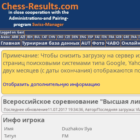
Logged on: Gast
Arabic
ARM
AZE
BIH
BUL
CAT
CHN
CRO
CZE
DEN
ENG
ESP
FAI
FIN
FRA
GER
GRE
INA
I
Главная
Турнирная база данных
AUT
Фото
ЧАВО
Онлайн
Примечание: Чтобы снизить загрузку на сервер и
страниц поисковыми системами типа Google, Yaho
двух месяцев (с даты окончания) отображаются по
Отобразить дополнительную информацию
Всероссийское соревнование "Высшая ли
Последнее обновление11.07.2017 19:34:36, Автор/Последняя загрузка: Vlad
Инфо игрока
Имя
Duzhakov Ilya
Титул
FM