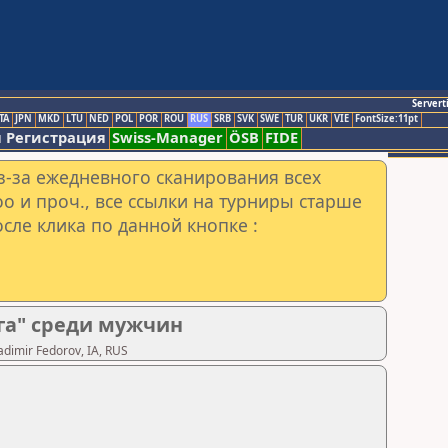
Servert
TA
JPN
MKD
LTU
NED
POL
POR
ROU
RUS
SRB
SVK
SWE
TUR
UKR
VIE
FontSize:11pt
 Регистрация
Swiss-Manager
ÖSB
FIDE
з-за ежедневного сканирования всех
o и проч., все ссылки на турниры старше
сле клика по данной кнопке :
га" среди мужчин
imir Fedorov, IA, RUS