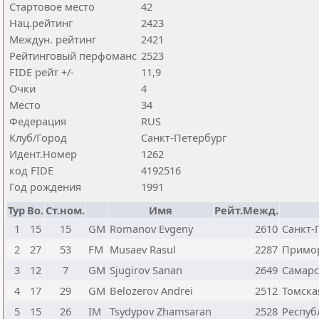
Стартовое место
42
Нац.рейтинг
2423
Междун. рейтинг
2421
Рейтинговый перфоманс
2523
FIDE рейт +/-
11,9
Очки
4
Место
34
Федерация
RUS
Клуб/Город
Санкт-Петербург
Идент.Номер
1262
код FIDE
4192516
Год рождения
1991
Тур
Bo.
Ст.ном.
Имя
Рейт.Межд.
1
15
15
GM
Romanov Evgeny
2610
Санкт-
2
27
53
FM
Musaev Rasul
2287
Примор
3
12
7
GM
Sjugirov Sanan
2649
Самарс
4
17
29
GM
Belozerov Andrei
2512
Томска
5
15
26
IM
Tsydypov Zhamsaran
2528
Респуб