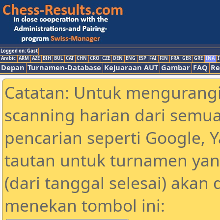
Logged on: Gast
Arabic
ARM
AZE
BIH
BUL
CAT
CHN
CRO
CZE
DEN
ENG
ESP
FAI
FIN
FRA
GER
GRE
INA
I
Depan
Turnamen-Database
Kejuaraan AUT
Gambar
FAQ
Re
Catatan: Untuk mengurangi
scanning harian dari semua
pencarian seperti Google, 
tautan untuk turnamen yan
(dari tanggal selesai) akan
menekan tombol ini: