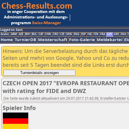
Logged on: Gast
Arabic
ARM
AZE
BIH
BUL
CAT
CHN
CRO
CZE
DEN
ENG
ESP
FAI
FIN
FRA
GER
GRE
INA
I
Home
TurnierDB
Meisterschaft
Foto-Galerie
Meldekartei
El
Hinweis: Um die Serverbelastung durch das tägliche D
Seiten und mehr) von Google, Yahoo und Co zu reduz
bereits seit 5 Tagen beendet sind die Links erst dur
CZECH OPEN 2017 "EVROPA RESTAURANT OPEN"
with rating for FIDE and DWZ
Die Seite wurde zuletzt aktualisiert am 29.07.2017 21:42:38, Ersteller/Letzter 
Spieler Info