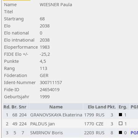
Name
WIESNER Paula
Titel
Startrang
68
Elo
2038
Elo national
0
Elo intnational
2038
Eloperformance
1983
FIDE Elo +/-
-25,2
Punkte
4,5
Rang
113
Föderation
GER
Ident-Nummer
300711157
Fide-ID
24654019
Geburtsjahr
1999
Rd.
Br.
Snr
Name
Elo
Land
Pkt.
Erg.
PG
1
68
204
GRANOVSKAYA Ekaterina
1799
RUS
3
1
2
49
224
PALDUS Jan
1770
CZE
3
1
3
5
7
SMIRNOV Boris
2203
RUS
8
0
PG