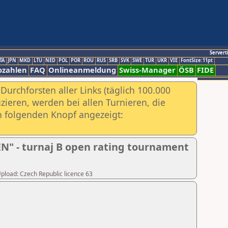
Servert
TA
JPN
MKD
LTU
NED
POL
POR
ROU
RUS
SRB
SVK
SWE
TUR
UKR
VIE
FontSize:11pt
ozahlen
FAQ
Onlineanmeldung
Swiss-Manager
ÖSB
FIDE
urchforsten aller Links (täglich 100.000
ieren, werden bei allen Turnieren, die
ch folgenden Knopf angezeigt:
 - turnaj B open rating tournament
Upload: Czech Republic licence 63