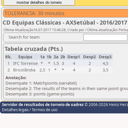
TOLERANCIA: 30 minutos
CD Equipas Clássicas - AXSetúbal - 2016/2017
Última Atualização16.07.2017 15:46:28, Criado por / Última atualização: Port
Search for team
Tabela cruzada (Pts.)
Rk.
Equipa
1a
1b
2a
2b
Desp1
Desp2
Desp3
1
IFC Torrense
*
*
1,5
3
4
2
4,5
2
Bricolândia
2,5
1
*
*
4
2
3,5
Anotação:
Desempate 1: Matchpoints (variabel)
Desempate 2: The results of the teams in then same point gro
Desempate 3: points (game-points)
Servidor de resultados de torneio de xadrez
© 2006-2026 Heinz Her
Detalhes legais / Termos de uso