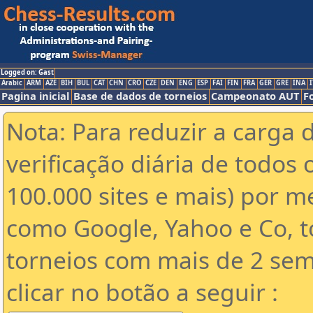
Logged on: Gast
Arabic
ARM
AZE
BIH
BUL
CAT
CHN
CRO
CZE
DEN
ENG
ESP
FAI
FIN
FRA
GER
GRE
INA
I
Pagina inicial
Base de dados de torneios
Campeonato AUT
F
Nota: Para reduzir a carga 
verificação diária de todos 
100.000 sites e mais) por 
como Google, Yahoo e Co, t
torneios com mais de 2 sem
clicar no botão a seguir :