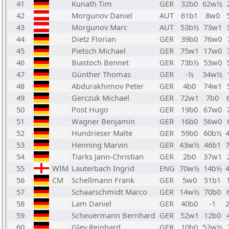
41
Kunath Tim
GER
32b0
62w½
42
Morgunov Daniel
AUT
61b1
8w0
43
Morgunov Marc
AUT
53b½
73w1
44
Dietz Florian
GER
39b0
76w0
45
Pietsch Michael
GER
75w1
17w0
46
Biastoch Bennet
GER
73b½
53w0
47
Günther Thomas
GER
-½
34w½
48
Abdurakhimov Peter
GER
4b0
74w1
49
Gerczuk Michael
GER
72w1
7b0
50
Post Hugo
GER
19b0
67w0
51
Wagner Benjamin
GER
16b0
56w0
52
Hundrieser Malte
GER
59b0
60b½
53
Henning Marvin
GER
43w½
46b1
54
Tiarks Jann-Christian
GER
2b0
37w1
55
WIM
Lauterbach Ingrid
ENG
70w½
14b½
56
CM
Schellmann Frank
GER
5w0
51b1
57
Schaarschmidt Marco
GER
14w½
70b0
58
Lam Daniel
GER
40b0
-1
59
Scheuermann Bernhard
GER
52w1
12b0
60
Gley Reinhard
GER
10b0
52w½