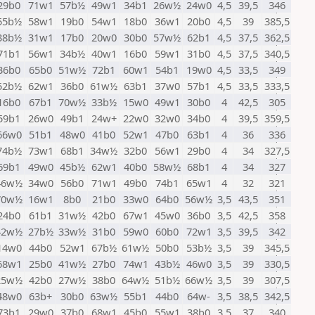
29b0
71w1
57b½
49w1
34b1
26w½
24w0
4,5
39,5
346
55b½
58w1
19b0
54w1
18b0
36w1
20b0
4,5
39
385,5
38b½
31w1
17b0
20w0
30b0
57w½
62b1
4,5
37,5
362,5
71b1
56w1
34b½
40w1
16b0
59w1
31b0
4,5
37,5
340,5
36b0
65b0
51w½
72b1
60w1
54b1
19w0
4,5
33,5
349
52b½
62w1
36b0
61w½
63b1
37w0
57b1
4,5
33,5
333,5
16b0
67b1
70w½
33b½
15w0
49w1
30b0
4
42,5
305
59b1
26w0
49b1
24w+
22w0
32w0
34b0
4
39,5
359,5
66w0
51b1
48w0
41b0
52w1
47b0
63b1
4
36
336
74b½
73w1
68b1
34w½
32b0
56w1
29b0
4
34
327,5
69b1
49w0
45b½
62w1
40b0
58w½
68b1
4
34
327
46w½
34w0
56b0
71w1
49b0
74b1
65w1
4
32
321
70w½
16w1
8b0
21b0
33w0
64b0
56w½
3,5
43,5
351
24b0
61b1
31w½
42b0
67w1
45w0
36b0
3,5
42,5
358
42w½
27b½
33w½
31b0
59w0
60b0
72w1
3,5
39,5
342
14w0
44b0
52w1
67b½
61w½
50b0
53b½
3,5
39
345,5
68w1
25b0
41w½
27b0
74w1
43b½
46w0
3,5
39
330,5
25w½
42b0
27w½
38b0
64w½
51b½
66w½
3,5
39
307,5
48w0
63b+
30b0
63w½
55b1
44b0
64w-
3,5
38,5
342,5
73b1
29w0
37b0
68w1
45b0
55w1
38b0
3,5
37
340