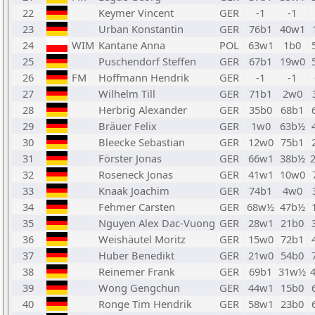
22
Keymer Vincent
GER
-1
-1
23
Urban Konstantin
GER
76b1
40w1
24
WIM
Kantane Anna
POL
63w1
1b0
25
Puschendorf Steffen
GER
67b1
19w0
26
FM
Hoffmann Hendrik
GER
-1
-1
27
Wilhelm Till
GER
71b1
2w0
28
Herbrig Alexander
GER
35b0
68b1
29
Bräuer Felix
GER
1w0
63b½
30
Bleecke Sebastian
GER
12w0
75b1
31
Förster Jonas
GER
66w1
38b½
32
Roseneck Jonas
GER
41w1
10w0
33
Knaak Joachim
GER
74b1
4w0
34
Fehmer Carsten
GER
68w½
47b½
35
Nguyen Alex Dac-Vuong
GER
28w1
21b0
36
Weishäutel Moritz
GER
15w0
72b1
37
Huber Benedikt
GER
21w0
54b0
38
Reinemer Frank
GER
69b1
31w½
39
Wong Gengchun
GER
44w1
15b0
40
Ronge Tim Hendrik
GER
58w1
23b0