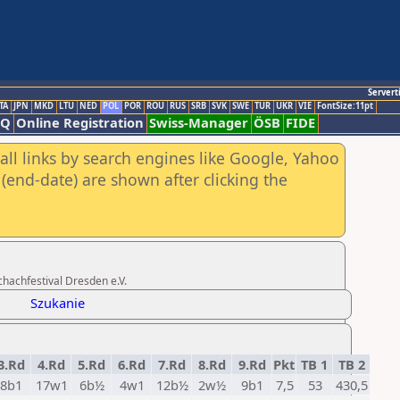
Servert
TA
JPN
MKD
LTU
NED
POL
POR
ROU
RUS
SRB
SVK
SWE
TUR
UKR
VIE
FontSize:11pt
AQ
Online Registration
Swiss-Manager
ÖSB
FIDE
all links by search engines like Google, Yahoo
(end-date) are shown after clicking the
chachfestival Dresden e.V.
Szukanie
3.Rd
4.Rd
5.Rd
6.Rd
7.Rd
8.Rd
9.Rd
Pkt
TB 1
TB 2
8b1
17w1
6b½
4w1
12b½
2w½
9b1
7,5
53
430,5