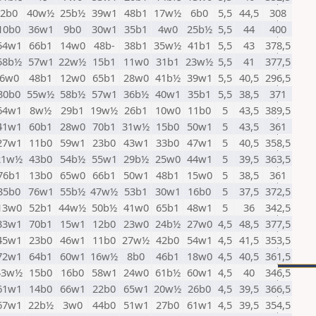
2b0
40w½
25b½
39w1
48b1
17w½
6b0
5,5
44,5
308
10b0
36w1
9b0
30w1
35b1
4w0
25b½
5,5
44
400
54w1
66b1
14w0
48b-
38b1
35w½
41b1
5,5
43
378,5
58b½
57w1
22w½
15b1
11w0
31b1
23w½
5,5
41
377,5
6w0
48b1
12w0
65b1
28w0
41b½
39w1
5,5
40,5
296,5
30b0
55w½
58b½
57w1
36b½
40w1
35b1
5,5
38,5
371
64w1
8w½
29b1
19w½
26b1
10w0
11b0
5
43,5
389,5
41w1
60b1
28w0
70b1
31w½
15b0
50w1
5
43,5
361
27w1
11b0
59w1
23b0
43w1
33b0
47w1
5
40,5
358,5
21w½
43b0
54b½
55w1
29b½
25w0
44w1
5
39,5
363,5
76b1
13b0
65w0
66b1
50w1
48b1
15w0
5
38,5
361
35b0
76w1
55b½
47w½
53b1
30w1
16b0
5
37,5
372,5
13w0
52b1
44w½
50b½
41w0
65b1
48w1
5
36
342,5
33w1
70b1
15w1
12b0
23w0
24b½
27w0
4,5
48,5
377,5
45w1
23b0
46w1
11b0
27w½
42b0
54w1
4,5
41,5
353,5
72w1
64b1
60w1
16w½
8b0
46b1
18w0
4,5
40,5
361,5
43w½
15b0
16b0
58w1
24w0
61b½
60w1
4,5
40
346,5
61w1
14b0
66w1
22b0
65w1
20w½
26b0
4,5
39,5
366,5
67w1
22b½
3w0
44b0
51w1
27b0
61w1
4,5
39,5
354,5