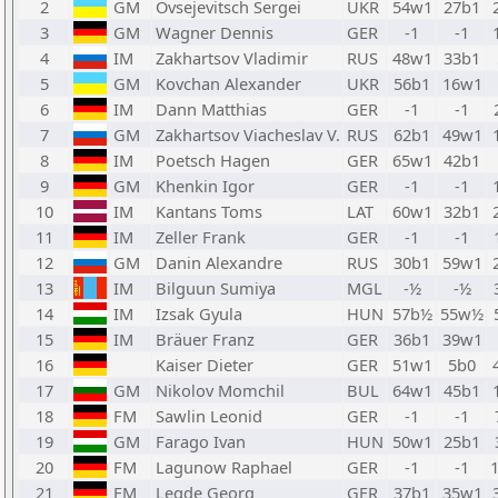
2
GM
Ovsejevitsch Sergei
UKR
54w1
27b1
3
GM
Wagner Dennis
GER
-1
-1
4
IM
Zakhartsov Vladimir
RUS
48w1
33b1
5
GM
Kovchan Alexander
UKR
56b1
16w1
6
IM
Dann Matthias
GER
-1
-1
7
GM
Zakhartsov Viacheslav V.
RUS
62b1
49w1
8
IM
Poetsch Hagen
GER
65w1
42b1
9
GM
Khenkin Igor
GER
-1
-1
10
IM
Kantans Toms
LAT
60w1
32b1
11
IM
Zeller Frank
GER
-1
-1
12
GM
Danin Alexandre
RUS
30b1
59w1
13
IM
Bilguun Sumiya
MGL
-½
-½
14
IM
Izsak Gyula
HUN
57b½
55w½
15
IM
Bräuer Franz
GER
36b1
39w1
16
Kaiser Dieter
GER
51w1
5b0
17
GM
Nikolov Momchil
BUL
64w1
45b1
18
FM
Sawlin Leonid
GER
-1
-1
19
GM
Farago Ivan
HUN
50w1
25b1
20
FM
Lagunow Raphael
GER
-1
-1
21
FM
Legde Georg
GER
37b1
35w1