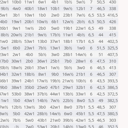
22w1
10b0
11w1
6w1
4b1
1b½
5w½
7
50,5
430
19b½
4w0
40b1
18w1
10b1
9w½
12b1
7
46,5
338
5w1
3b1
10w1
1b0
2w0
23b1
7w½
6,5
53,5
416,5
4b0
19w1
20b1
10w½
6b1
12w½
2b½
6,5
50,5
426
26b1
9w1
1w½
2b0
5w0
19b1
22w1
6,5
49
338
18b½
20w½
21b1
9w½
17b½
11w1
4b½
6,5
44
415
1w0
28b½
53w1
13b0
37w1
18b1
17b1
6,5
44
402,5
15w1
6b0
23w1
7b½
13w1
3b½
1w0
6
51,5
325,5
23w1
2w1
4b0
5b½
3w0
28b1
14w½
6
51
407,5
17b0
30w1
2b0
36w1
25b1
7b0
28w1
6
47,5
310
20b½
18w½
26b1
35w1
1w½
5b½
3w0
6
46,5
413
34b1
32w1
18b½
8w1
9b0
16w½
21b1
6
46,5
307
56b1
39w1
24b1
17w½
19b½
21w½
10b½
6
43,5
393,5
9b0
38w1
35b0
25w0
47b1
29w1
32b1
6
42,5
386,5
47w1
53b0
38w1
37b½
44w1
13b½
33w1
6
42,5
372,5
11w1
1b0
43w1
14b½
7w½
22b½
8w0
5,5
49
382,5
7w½
12b½
13w½
3b0
42w1
8w0
37b1
5,5
48,5
307
3w½
5b0
42w1
28b½
14w½
6w0
45b1
5,5
47,5
380,5
12w½
7b½
5w0
43b1
21w0
39b½
42w1
5,5
46,5
303
31b½
-½
7w0
53w1
20b1
14b½
13w0
5,5
46
352,5