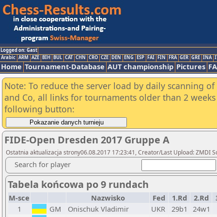
Logged on: Gast
Arabic
ARM
AZE
BIH
BUL
CAT
CHN
CRO
CZE
DEN
ENG
ESP
FAI
FIN
FRA
GER
GRE
INA
I
Home
Tournament-Database
AUT championship
Pictures
F
Note: To reduce the server load by daily scanning of 
and Co, all links for tournaments older than 2 weeks 
following button:
FIDE-Open Dresden 2017 Gruppe A
Ostatnia aktualizacja strony06.08.2017 17:23:41, Creator/Last Upload: ZMDI S
Search for player
Tabela końcowa po 9 rundach
M-sce
Nazwisko
Fed
1.Rd
2.Rd
1
GM
Onischuk Vladimir
UKR
29b1
24w1