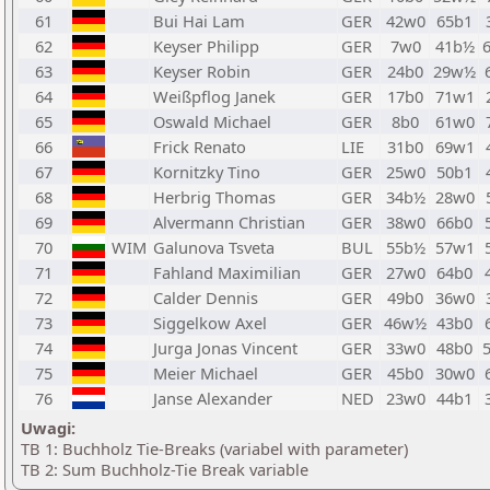
61
Bui Hai Lam
GER
42w0
65b1
62
Keyser Philipp
GER
7w0
41b½
63
Keyser Robin
GER
24b0
29w½
64
Weißpflog Janek
GER
17b0
71w1
65
Oswald Michael
GER
8b0
61w0
66
Frick Renato
LIE
31b0
69w1
67
Kornitzky Tino
GER
25w0
50b1
68
Herbrig Thomas
GER
34b½
28w0
69
Alvermann Christian
GER
38w0
66b0
70
WIM
Galunova Tsveta
BUL
55b½
57w1
71
Fahland Maximilian
GER
27w0
64b0
72
Calder Dennis
GER
49b0
36w0
73
Siggelkow Axel
GER
46w½
43b0
74
Jurga Jonas Vincent
GER
33w0
48b0
75
Meier Michael
GER
45b0
30w0
76
Janse Alexander
NED
23w0
44b1
Uwagi:
TB 1: Buchholz Tie-Breaks (variabel with parameter)
TB 2: Sum Buchholz-Tie Break variable