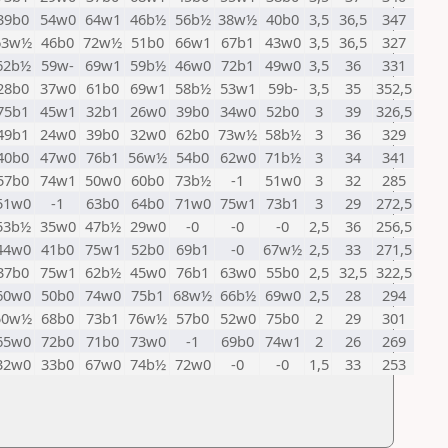
39b0
54w0
64w1
46b½
56b½
38w½
40b0
3,5
36,5
347
63w½
46b0
72w½
51b0
66w1
67b1
43w0
3,5
36,5
327
62b½
59w-
69w1
59b½
46w0
72b1
49w0
3,5
36
331
28b0
37w0
61b0
69w1
58b½
53w1
59b-
3,5
35
352,5
75b1
45w1
32b1
26w0
39b0
34w0
52b0
3
39
326,5
49b1
24w0
39b0
32w0
62b0
73w½
58b½
3
36
329
40b0
47w0
76b1
56w½
54b0
62w0
71b½
3
34
341
57b0
74w1
50w0
60b0
73b½
-1
51w0
3
32
285
51w0
-1
63b0
64b0
71w0
75w1
73b1
3
29
272,5
53b½
35w0
47b½
29w0
-0
-0
-0
2,5
36
256,5
44w0
41b0
75w1
52b0
69b1
-0
67w½
2,5
33
271,5
37b0
75w1
62b½
45w0
76b1
63w0
55b0
2,5
32,5
322,5
60w0
50b0
74w0
75b1
68w½
66b½
69w0
2,5
28
294
50w½
68b0
73b1
76w½
57b0
52w0
75b0
2
29
301
65w0
72b0
71b0
73w0
-1
69b0
74w1
2
26
269
32w0
33b0
67w0
74b½
72w0
-0
-0
1,5
33
253