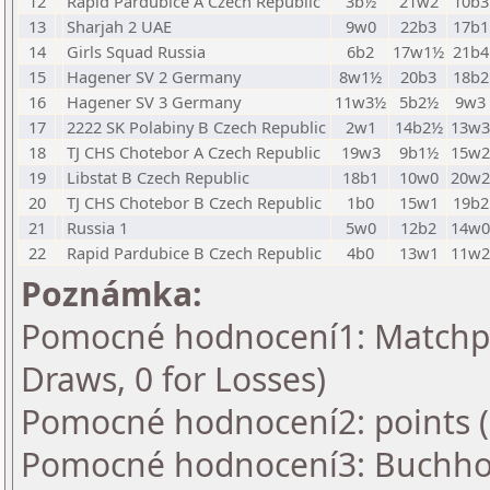
12
Rapid Pardubice A Czech Republic
3b½
21w2
10b3
13
Sharjah 2 UAE
9w0
22b3
17b1
14
Girls Squad Russia
6b2
17w1½
21b4
15
Hagener SV 2 Germany
8w1½
20b3
18b2
16
Hagener SV 3 Germany
11w3½
5b2½
9w3
17
2222 SK Polabiny B Czech Republic
2w1
14b2½
13w3
18
TJ CHS Chotebor A Czech Republic
19w3
9b1½
15w2
19
Libstat B Czech Republic
18b1
10w0
20w2
20
TJ CHS Chotebor B Czech Republic
1b0
15w1
19b2
21
Russia 1
5w0
12b2
14w0
22
Rapid Pardubice B Czech Republic
4b0
13w1
11w2
Poznámka:
Pomocné hodnocení1: Matchpoin
Draws, 0 for Losses)
Pomocné hodnocení2: points 
Pomocné hodnocení3: Buchhol