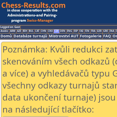
Logged on: Gast
Arabic
ARM
AZE
BIH
BUL
CAT
CHN
CRO
CZE
DEN
ENG
ESP
FAI
FIN
FRA
GER
GRE
INA
I
Domů
Databáze turnajů
Mistrovství AUT
Fotogalerie
FAQ
On
Poznámka: Kvůli redukci za
skenováním všech odkazů (
a více) a vyhledávačů typu 
všechny odkazy turnajů star
data ukončení turnaje) jsou
na následující tlačítko: