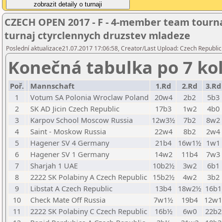
CZECH OPEN 2017 - F - 4-member team tour
turnaj ctyrclennych druzstev mladeze
Poslední aktualizace21.07.2017 17:06:58, Creator/Last Upload: Czech Republic
Konečná tabulka po 7 ko
Poř.
Mannschaft
1.Rd
2.Rd
3.Rd
1
Votum SA Polonia Wroclaw Poland
20w4
2b2
5b3
2
SK AD Jicin Czech Republic
17b3
1w2
4b0
3
Karpov School Moscow Russia
12w3½
7b2
8w2
4
Saint - Moskow Russia
22w4
8b2
2w4
5
Hagener SV 4 Germany
21b4
16w1½
1w1
6
Hagener SV 1 Germany
14w2
11b4
7w3
7
Sharjah 1 UAE
10b2½
3w2
6b1
8
2222 SK Polabiny A Czech Republic
15b2½
4w2
3b2
9
Libstat A Czech Republic
13b4
18w2½
16b1
10
Check Mate Off Russia
7w1½
19b4
12w1
11
2222 SK Polabiny C Czech Republic
16b½
6w0
22b2