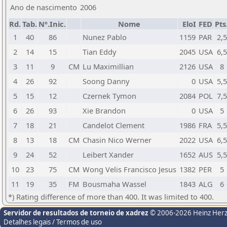
Ano de nascimento
2006
Rd.
Tab.
Nº.Inic.
Nome
EloI
FED
Pts
1
40
86
Nunez Pablo
1159
PAR
2,5
2
14
15
Tian Eddy
2045
USA
6,5
3
11
9
CM
Lu Maximillian
2126
USA
8
4
26
92
Soong Danny
0
USA
5,5
5
15
12
Czernek Tymon
2084
POL
7,5
6
26
93
Xie Brandon
0
USA
5
7
18
21
Candelot Clement
1986
FRA
5,5
8
13
18
CM
Chasin Nico Werner
2022
USA
6,5
9
24
52
Leibert Xander
1652
AUS
5,5
10
23
75
CM
Wong Velis Francisco Jesus
1382
PER
5
11
19
35
FM
Bousmaha Wassel
1843
ALG
6
*) Rating difference of more than 400. It was limited to 400.
Servidor de resultados de torneio de xadrez
© 2006-2026 Heinz Her
Detalhes legais / Termos de uso