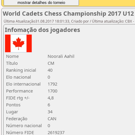
World Cadets Chess Championship 2017 U12
Última Atualização31.08.2017 18:01:33, Criado por / Última atualização: CBX 
Infomação dos jogadores
Nome
Noorali Aahil
Título
CM
Ranking inicial
40
Elo nacional
0
Elo internacional
1792
Performance
1700
FIDE rtg +/-
4,8
Pontos
6
Lugar
34
Federação
CAN
Número nacional
0
Número FIDE
2619237