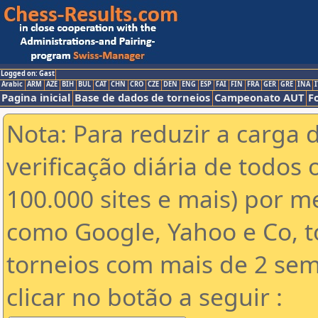
Logged on: Gast
Arabic
ARM
AZE
BIH
BUL
CAT
CHN
CRO
CZE
DEN
ENG
ESP
FAI
FIN
FRA
GER
GRE
INA
I
Pagina inicial
Base de dados de torneios
Campeonato AUT
F
Nota: Para reduzir a carga 
verificação diária de todos 
100.000 sites e mais) por 
como Google, Yahoo e Co, t
torneios com mais de 2 sem
clicar no botão a seguir :