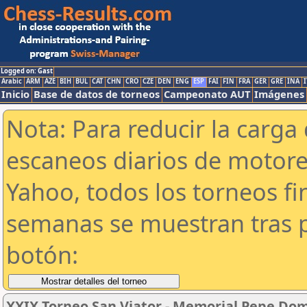
Logged on: Gast
Arabic
ARM
AZE
BIH
BUL
CAT
CHN
CRO
CZE
DEN
ENG
ESP
FAI
FIN
FRA
GER
GRE
INA
I
Inicio
Base de datos de torneos
Campeonato AUT
Imágenes
Nota: Para reducir la carga 
escaneos diarios de motor
Yahoo, todos los torneos f
semanas se muestran tras p
botón:
XXIX Torneo San Viator - Memorial Pepe Dom