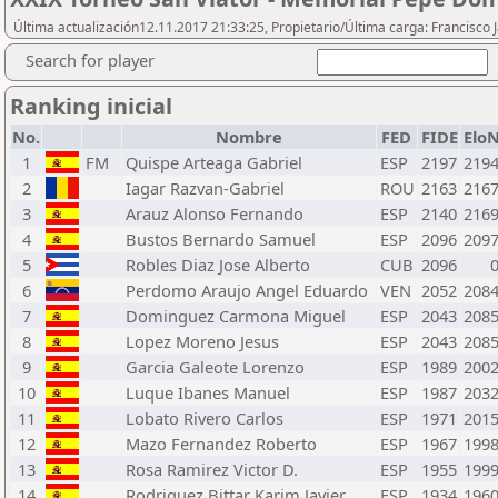
Última actualización12.11.2017 21:33:25, Propietario/Última carga: Francisco 
Search for player
Ranking inicial
No.
Nombre
FED
FIDE
Elo
1
FM
Quispe Arteaga Gabriel
ESP
2197
219
2
Iagar Razvan-Gabriel
ROU
2163
216
3
Arauz Alonso Fernando
ESP
2140
216
4
Bustos Bernardo Samuel
ESP
2096
209
5
Robles Diaz Jose Alberto
CUB
2096
6
Perdomo Araujo Angel Eduardo
VEN
2052
208
7
Dominguez Carmona Miguel
ESP
2043
208
8
Lopez Moreno Jesus
ESP
2043
208
9
Garcia Galeote Lorenzo
ESP
1989
200
10
Luque Ibanes Manuel
ESP
1987
203
11
Lobato Rivero Carlos
ESP
1971
201
12
Mazo Fernandez Roberto
ESP
1967
199
13
Rosa Ramirez Victor D.
ESP
1955
199
14
Rodriguez Bittar Karim Javier
ESP
1934
196