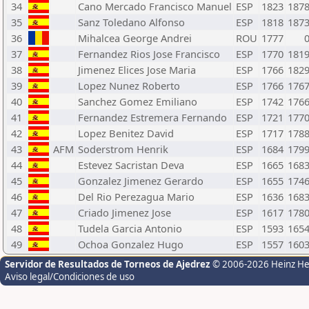
34
Cano Mercado Francisco Manuel
ESP
1823
187
35
Sanz Toledano Alfonso
ESP
1818
187
36
Mihalcea George Andrei
ROU
1777
37
Fernandez Rios Jose Francisco
ESP
1770
181
38
Jimenez Elices Jose Maria
ESP
1766
182
39
Lopez Nunez Roberto
ESP
1766
176
40
Sanchez Gomez Emiliano
ESP
1742
176
41
Fernandez Estremera Fernando
ESP
1721
177
42
Lopez Benitez David
ESP
1717
178
43
AFM
Soderstrom Henrik
ESP
1684
179
44
Estevez Sacristan Deva
ESP
1665
168
45
Gonzalez Jimenez Gerardo
ESP
1655
174
46
Del Rio Perezagua Mario
ESP
1636
168
47
Criado Jimenez Jose
ESP
1617
178
48
Tudela Garcia Antonio
ESP
1593
165
49
Ochoa Gonzalez Hugo
ESP
1557
160
Servidor de Resultados de Torneos de Ajedrez
© 2006-2026 Heinz H
Aviso legal/Condiciones de uso