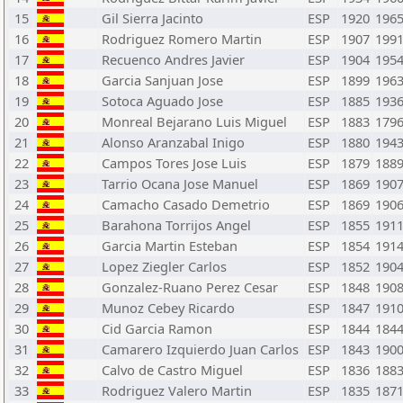
15
Gil Sierra Jacinto
ESP
1920
196
16
Rodriguez Romero Martin
ESP
1907
199
17
Recuenco Andres Javier
ESP
1904
195
18
Garcia Sanjuan Jose
ESP
1899
196
19
Sotoca Aguado Jose
ESP
1885
193
20
Monreal Bejarano Luis Miguel
ESP
1883
179
21
Alonso Aranzabal Inigo
ESP
1880
194
22
Campos Tores Jose Luis
ESP
1879
188
23
Tarrio Ocana Jose Manuel
ESP
1869
190
24
Camacho Casado Demetrio
ESP
1869
190
25
Barahona Torrijos Angel
ESP
1855
191
26
Garcia Martin Esteban
ESP
1854
191
27
Lopez Ziegler Carlos
ESP
1852
190
28
Gonzalez-Ruano Perez Cesar
ESP
1848
190
29
Munoz Cebey Ricardo
ESP
1847
191
30
Cid Garcia Ramon
ESP
1844
184
31
Camarero Izquierdo Juan Carlos
ESP
1843
190
32
Calvo de Castro Miguel
ESP
1836
188
33
Rodriguez Valero Martin
ESP
1835
187