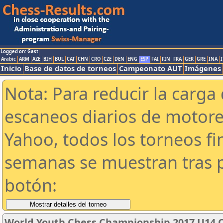
Logged on: Gast
Arabic
ARM
AZE
BIH
BUL
CAT
CHN
CRO
CZE
DEN
ENG
ESP
FAI
FIN
FRA
GER
GRE
INA
I
Inicio
Base de datos de torneos
Campeonato AUT
Imágenes
Nota: Para reducir la carga 
escaneos diarios de motor
Yahoo, todos los torneos f
semanas se muestran tras p
botón:
World Youth Chess Championship 2017 U14