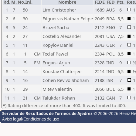
Rd.
M.
No.Ini.
Nombre
FIDE
FED
Pts.
Res
1
7
50
Lim Christopher
1689
AUS
6
1
2
6
30
Filgueiras Nathan Felipe
2049
BRA
5,5
1
3
5
24
Brozel Sacha
2112
ENG
7
1
4
2
27
Costello Alexander
2081
USA
7,5
1
5
1
11
Kopylov Daniel
2243
GER
7
1
6
1
1
CM
Teclaf Pawel
2394
POL
8,5
1
7
1
5
FM
Erigaisi Arjun
2328
IND
9
8
1
14
Koustav Chatterjee
2214
IND
6,5
½
9
1
16
Cohen Revivo Shoham
2188
ISR
7
1
10
1
29
Mitev Valentin
2056
BUL
6,5
1
11
1
21
CM
Talukdar Rohan
2132
CAN
7
1
*) Rating difference of more than 400. It was limited to 400.
Servidor de Resultados de Torneos de Ajedrez
© 2006-2026 Heinz H
Aviso legal/Condiciones de uso