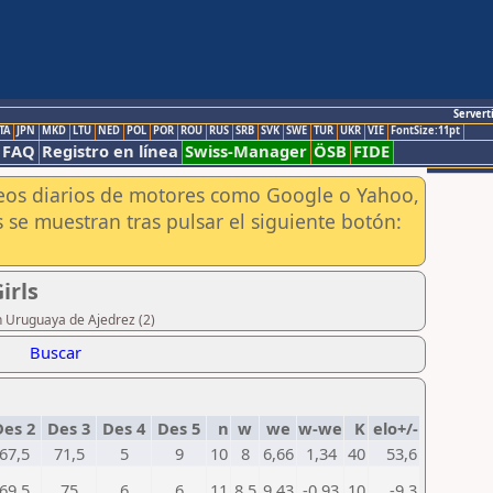
Servert
TA
JPN
MKD
LTU
NED
POL
POR
ROU
RUS
SRB
SVK
SWE
TUR
UKR
VIE
FontSize:11pt
FAQ
Registro en línea
Swiss-Manager
ÖSB
FIDE
aneos diarios de motores como Google o Yahoo,
 se muestran tras pulsar el siguiente botón:
irls
n Uruguaya de Ajedrez (2)
Buscar
es 2
Des 3
Des 4
Des 5
n
w
we
w-we
K
elo+/-
67,5
71,5
5
9
10
8
6,66
1,34
40
53,6
69,5
75
6
6
11
8,5
9,43
-0,93
10
-9,3