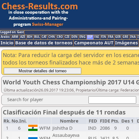
Logged on: Gast
Arabic
ARM
AZE
BIH
BUL
CAT
CHN
CRO
CZE
DEN
ENG
ESP
FAI
FIN
FRA
GER
GRE
INA
I
Inicio
Base de datos de torneos
Campeonato AUT
Imágenes
Nota: Para reducir la carga del servidor en los esc
todos los torneos finalizados hace más de 2 semanas
World Youth Chess Championship 2017 U14 G
Última actualización26.09.2017 19:23:06, Propietario/Última carga: Federacio
Search for player
Clasificación Final después de 11 rondas
Rk.
No.Ini.
Nombre
FED
FIDE
Pts.
Des 1
D
1
6
WFM
Jishitha D
IND
2086
9
0
Assaubayeva
2
1
WFM
RUS
2421
8,5
0