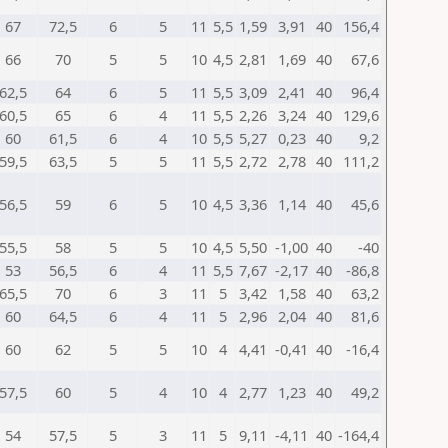
67
72,5
6
5
11
5,5
1,59
3,91
40
156,4
66
70
5
5
10
4,5
2,81
1,69
40
67,6
62,5
64
6
5
11
5,5
3,09
2,41
40
96,4
60,5
65
6
4
11
5,5
2,26
3,24
40
129,6
60
61,5
6
4
10
5,5
5,27
0,23
40
9,2
59,5
63,5
5
5
11
5,5
2,72
2,78
40
111,2
56,5
59
6
5
10
4,5
3,36
1,14
40
45,6
55,5
58
5
5
10
4,5
5,50
-1,00
40
-40
53
56,5
6
4
11
5,5
7,67
-2,17
40
-86,8
65,5
70
6
3
11
5
3,42
1,58
40
63,2
60
64,5
6
4
11
5
2,96
2,04
40
81,6
60
62
5
5
10
4
4,41
-0,41
40
-16,4
57,5
60
5
4
10
4
2,77
1,23
40
49,2
54
57,5
5
3
11
5
9,11
-4,11
40
-164,4