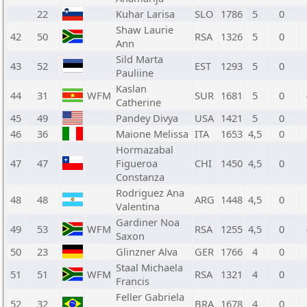
22
Kuhar Larisa
SLO
1786
5
0
Shaw Laurie
42
50
RSA
1326
5
0
Ann
Sild Marta
43
52
EST
1293
5
0
Pauliine
Kaslan
44
31
WFM
SUR
1681
5
0
Catherine
45
49
Pandey Divya
USA
1421
5
0
46
36
Maione Melissa
ITA
1653
4,5
0
Hormazabal
47
47
Figueroa
CHI
1450
4,5
0
Constanza
Rodriguez Ana
48
48
ARG
1448
4,5
0
Valentina
Gardiner Noa
49
53
WFM
RSA
1255
4,5
0
Saxon
50
23
Glinzner Alva
GER
1766
4
0
Staal Michaela
51
51
WFM
RSA
1321
4
0
Francis
Feller Gabriela
52
32
BRA
1678
4
0