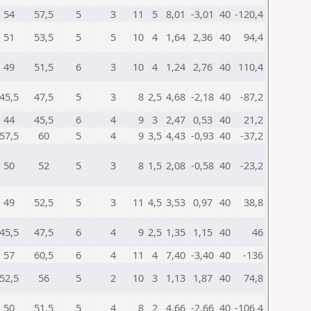
54
57,5
5
3
11
5
8,01
-3,01
40
-120,4
51
53,5
5
5
10
4
1,64
2,36
40
94,4
49
51,5
6
3
10
4
1,24
2,76
40
110,4
45,5
47,5
5
3
8
2,5
4,68
-2,18
40
-87,2
44
45,5
6
4
9
3
2,47
0,53
40
21,2
57,5
60
5
4
9
3,5
4,43
-0,93
40
-37,2
50
52
5
3
8
1,5
2,08
-0,58
40
-23,2
49
52,5
5
3
11
4,5
3,53
0,97
40
38,8
45,5
47,5
6
4
9
2,5
1,35
1,15
40
46
57
60,5
6
4
11
4
7,40
-3,40
40
-136
52,5
56
5
2
10
3
1,13
1,87
40
74,8
50
51,5
5
4
8
2
4,66
-2,66
40
-106,4