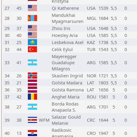
Kristyna
27
45
Qi Katherene
USA
1539
5,5
0
Mandukhai
28
30
MGL
1684
5,5
0
Myagmarsuren
29
37
Zhou Iris
USA
1648
5,5
0
30
40
Hoesley Aria
USA
1585
5,5
0
31
25
Lesbekova Asel
KAZ
1738
5,5
0
32
44
Celik Eylul
TUR
1543
5,5
0
Mayeregger
33
41
Guadalupe
ARG
1585
5,5
0
Milagros
34
26
Skaslien Ingrid
NOR
1721
5,5
0
35
21
Golsta Madara
LAT
1803
5,5
0
36
35
Golsta Ramona
LAT
1656
5
0
37
42
Anghel Maria
ROU
1581
5
0
Borda Rodas
38
27
ARG
1701
5
0
Anapaola S.
Salazar Gould
39
38
WFM
CRC
1644
5
0
Melanie
Radikovic
40
13
CRO
1947
5
0
Anamarija