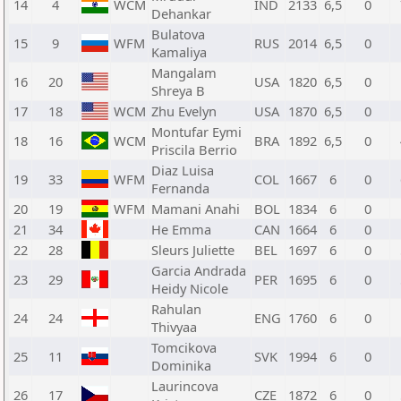
14
4
WCM
IND
2133
6,5
0
Dehankar
Bulatova
15
9
WFM
RUS
2014
6,5
0
Kamaliya
Mangalam
16
20
USA
1820
6,5
0
Shreya B
17
18
WCM
Zhu Evelyn
USA
1870
6,5
0
Montufar Eymi
18
16
WCM
BRA
1892
6,5
0
Priscila Berrio
Diaz Luisa
19
33
WFM
COL
1667
6
0
Fernanda
20
19
WFM
Mamani Anahi
BOL
1834
6
0
21
34
He Emma
CAN
1664
6
0
22
28
Sleurs Juliette
BEL
1697
6
0
Garcia Andrada
23
29
PER
1695
6
0
Heidy Nicole
Rahulan
24
24
ENG
1760
6
0
Thivyaa
Tomcikova
25
11
SVK
1994
6
0
Dominika
Laurincova
26
17
CZE
1872
6
0