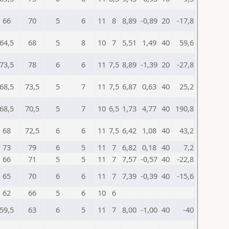
66
70
5
6
11
8
8,89
-0,89
20
-17,8
64,5
68
5
8
10
7
5,51
1,49
40
59,6
73,5
78
6
6
11
7,5
8,89
-1,39
20
-27,8
68,5
73,5
5
7
11
7,5
6,87
0,63
40
25,2
68,5
70,5
5
7
10
6,5
1,73
4,77
40
190,8
68
72,5
6
6
11
7,5
6,42
1,08
40
43,2
73
79
6
5
11
7
6,82
0,18
40
7,2
66
71
5
5
11
7
7,57
-0,57
40
-22,8
65
70
6
6
11
7
7,39
-0,39
40
-15,6
62
66
5
6
10
6
59,5
63
6
5
11
7
8,00
-1,00
40
-40