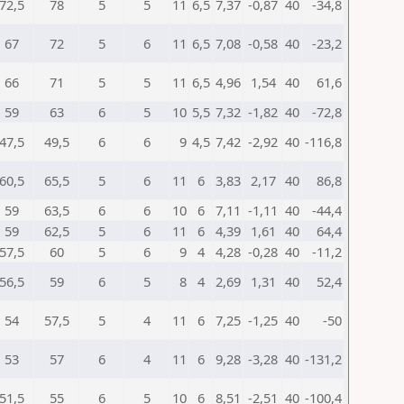
72,5
78
5
5
11
6,5
7,37
-0,87
40
-34,8
67
72
5
6
11
6,5
7,08
-0,58
40
-23,2
66
71
5
5
11
6,5
4,96
1,54
40
61,6
59
63
6
5
10
5,5
7,32
-1,82
40
-72,8
47,5
49,5
6
6
9
4,5
7,42
-2,92
40
-116,8
60,5
65,5
5
6
11
6
3,83
2,17
40
86,8
59
63,5
6
6
10
6
7,11
-1,11
40
-44,4
59
62,5
5
6
11
6
4,39
1,61
40
64,4
57,5
60
5
6
9
4
4,28
-0,28
40
-11,2
56,5
59
6
5
8
4
2,69
1,31
40
52,4
54
57,5
5
4
11
6
7,25
-1,25
40
-50
53
57
6
4
11
6
9,28
-3,28
40
-131,2
51,5
55
6
5
10
6
8,51
-2,51
40
-100,4