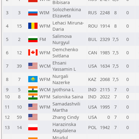
Bibisara
Solozhenkina
3
3
WIM
RUS
2248
8
0
Elizaveta
Lehaci Miruna-
4
15
WFM
ROU
1914
8
0
Daria
Salimova
5
2
FM
BUL
2329
7,5
0
Nurgyul
Demchenko
6
12
WFM
CAN
1985
7,5
0
Svitlana
Ehsani
7
39
WCM
USA
1634
7,5
0
Yassamin L
Nurgali
8
7
WFM
KAZ
2068
7,5
0
Nazerke
9
5
WCM
Jyothsna L
IND
2115
7
0
10
8
WFM
Salonika Saina
IND
2022
7
0
Samadashvili
11
10
WFM
USA
1995
7
0
Martha
12
59
Zhang Cindy
USA
0
7
0
Harazinska
13
14
POL
1942
7
0
Magdalena
Mrudul