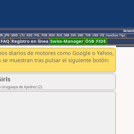
Servert
TA
JPN
MKD
LTU
NED
POL
POR
ROU
RUS
SRB
SVK
SWE
TUR
UKR
VIE
FontSize:11pt
FAQ
Registro en línea
Swiss-Manager
ÖSB
FIDE
aneos diarios de motores como Google o Yahoo,
 se muestran tras pulsar el siguiente botón:
irls
n Uruguaya de Ajedrez (2)