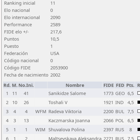
Ranking inicial
11
Elo nacional
0
Elo internacional
2090
Performance
2589
FIDE elo +/-
217,6
Puntos
10,5
Puesto
1
Federación
USA
Código nacional
0
Código FIDE
2053900
Fecha de nacimiento
2002
Rd.
M.
No.Ini.
Nombre
FIDE
FED
Pts.
R
1
11
41
Sanikidze Salome
1773
GEO
6,5
2
10
26
Toshali V
1921
IND
4,5
3
4
4
WFM
Radeva Viktoria
2200
BUL
7,5
4
3
13
Kaczmarska Joanna
2066
POL
6,5
5
1
1
WIM
Shuvalova Polina
2397
RUS
8
6
1
2
Maltsevskaya Aleksandra
2271
RUS
7,5