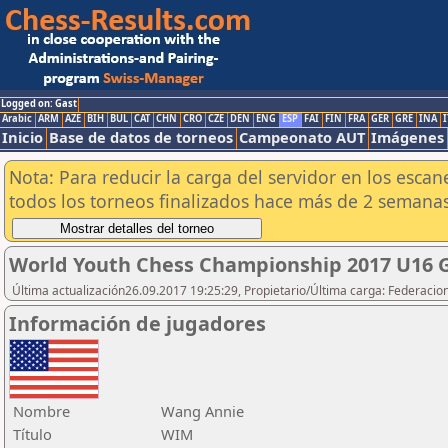
Logged on: Gast
Arabic
ARM
AZE
BIH
BUL
CAT
CHN
CRO
CZE
DEN
ENG
ESP
FAI
FIN
FRA
GER
GRE
INA
I
Inicio
Base de datos de torneos
Campeonato AUT
Imágenes
Nota: Para reducir la carga del servidor en los esc
todos los torneos finalizados hace más de 2 semanas
World Youth Chess Championship 2017 U16 G
Última actualización26.09.2017 19:25:29, Propietario/Última carga: Federacio
Información de jugadores
Nombre
Wang Annie
Título
WIM