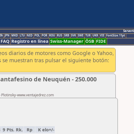
Servert
TA
JPN
MKD
LTU
NED
POL
POR
ROU
RUS
SRB
SVK
SWE
TUR
UKR
VIE
FontSize:11pt
FAQ
Registro en línea
Swiss-Manager
ÖSB
FIDE
aneos diarios de motores como Google o Yahoo,
 se muestran tras pulsar el siguiente botón:
Santafesino de Neuquén - 250.000
ro Plotinsky-www.ventajedrez.com
8
9
Pts.
Rk.
Rp
K
elo+/-