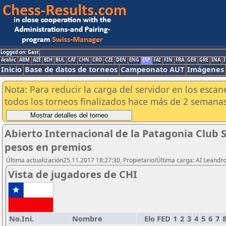
Logged on: Gast
Arabic
ARM
AZE
BIH
BUL
CAT
CHN
CRO
CZE
DEN
ENG
ESP
FAI
FIN
FRA
GER
GRE
INA
I
Inicio
Base de datos de torneos
Campeonato AUT
Imágenes
Nota: Para reducir la carga del servidor en los esc
todos los torneos finalizados hace más de 2 semanas
Abierto Internacional de la Patagonia Club 
pesos en premios
Última actualización25.11.2017 18:27:30, Propietario/Última carga: AI Leand
Vista de jugadores de CHI
No.Ini.
Nombre
Elo
FED
1
2
3
4
5
6
7