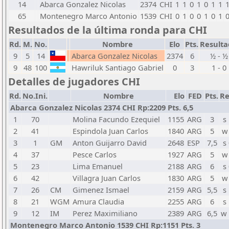
14
Abarca Gonzalez Nicolas
2374
CHI
1
1
0
1
0
1
1
65
Montenegro Marco Antonio
1539
CHI
0
1
0
0
1
0
1
Resultados de la última ronda para CHI
Rd.
M.
No.
Nombre
Elo
Pts.
Resulta
9
5
14
Abarca Gonzalez Nicolas
2374
6
½ - ½
9
48
100
Hawriluk Santiago Gabriel
0
3
1 - 0
Detalles de jugadores CHI
Rd.
No.Ini.
Nombre
Elo
FED
Pts.
Re
Abarca Gonzalez Nicolas 2374 CHI Rp:2209 Pts. 6,5
1
70
Molina Facundo Ezequiel
1155
ARG
3
s
2
41
Espindola Juan Carlos
1840
ARG
5
w
3
1
GM
Anton Guijarro David
2648
ESP
7,5
s
4
37
Pesce Carlos
1927
ARG
5
w
5
23
Lima Emanuel
2188
ARG
6
s
6
42
Villagra Juan Carlos
1830
ARG
5
w
7
26
CM
Gimenez Ismael
2159
ARG
5,5
s
8
21
WGM
Amura Claudia
2255
ARG
6
s
9
12
IM
Perez Maximiliano
2389
ARG
6,5
w
Montenegro Marco Antonio 1539 CHI Rp:1151 Pts. 3