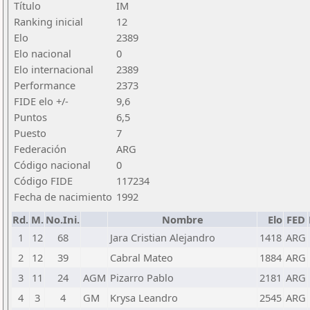
Título
IM
Ranking inicial
12
Elo
2389
Elo nacional
0
Elo internacional
2389
Performance
2373
FIDE elo +/-
9,6
Puntos
6,5
Puesto
7
Federación
ARG
Código nacional
0
Código FIDE
117234
Fecha de nacimiento
1992
Rd.
M.
No.Ini.
Nombre
Elo
FED
1
12
68
Jara Cristian Alejandro
1418
ARG
2
12
39
Cabral Mateo
1884
ARG
3
11
24
AGM
Pizarro Pablo
2181
ARG
4
3
4
GM
Krysa Leandro
2545
ARG