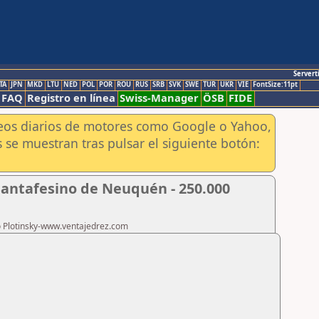
Servert
TA
JPN
MKD
LTU
NED
POL
POR
ROU
RUS
SRB
SVK
SWE
TUR
UKR
VIE
FontSize:11pt
FAQ
Registro en línea
Swiss-Manager
ÖSB
FIDE
aneos diarios de motores como Google o Yahoo,
 se muestran tras pulsar el siguiente botón:
Santafesino de Neuquén - 250.000
ro Plotinsky-www.ventajedrez.com