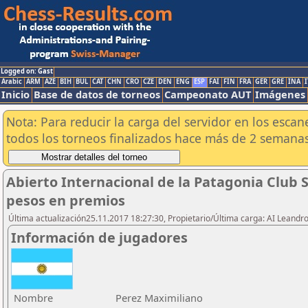
Logged on: Gast
Arabic
ARM
AZE
BIH
BUL
CAT
CHN
CRO
CZE
DEN
ENG
ESP
FAI
FIN
FRA
GER
GRE
INA
I
Inicio
Base de datos de torneos
Campeonato AUT
Imágenes
Nota: Para reducir la carga del servidor en los esc
todos los torneos finalizados hace más de 2 semanas
Abierto Internacional de la Patagonia Club 
pesos en premios
Última actualización25.11.2017 18:27:30, Propietario/Última carga: AI Leand
Información de jugadores
Nombre
Perez Maximiliano