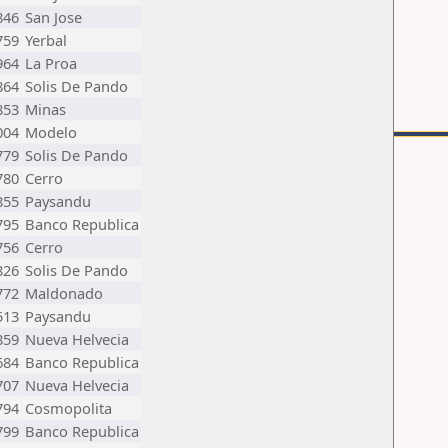
846
San Jose
759
Yerbal
964
La Proa
864
Solis De Pando
853
Minas
004
Modelo
779
Solis De Pando
780
Cerro
855
Paysandu
795
Banco Republica
756
Cerro
826
Solis De Pando
772
Maldonado
513
Paysandu
859
Nueva Helvecia
684
Banco Republica
707
Nueva Helvecia
794
Cosmopolita
799
Banco Republica