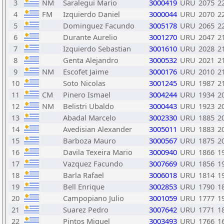
3
NM
Saralegui Mario
3000419
URU
2075
2
4
FM
Izquierdo Daniel
3000044
URU
2070
2
5
Dominguez Facundo
3005178
URU
2065
2
6
Durante Aurelio
3001270
URU
2047
2
7
Izquierdo Sebastian
3001610
URU
2028
2
8
Genta Alejandro
3000532
URU
2021
2
9
NM
Escofet Jaime
3000176
URU
2010
2
10
Soto Nicolas
3001245
URU
1987
2
11
CM
Pinero Ismael
3004244
URU
1934
2
12
NM
Belistri Ubaldo
3000443
URU
1923
2
13
Abadal Marcelo
3002330
URU
1885
2
14
Avedisian Alexander
3005011
URU
1883
2
15
Barboza Mauro
3000567
URU
1875
2
16
Davila Texeira Mario
3000940
URU
1866
1
17
Vazquez Facundo
3007669
URU
1856
1
18
Barla Rafael
3006018
URU
1814
1
19
Bell Enrique
3002853
URU
1790
1
20
Campopiano Julio
3001059
URU
1777
1
21
Suarez Pedro
3007642
URU
1771
1
22
Pintos Miguel
3003493
URU
1766
1