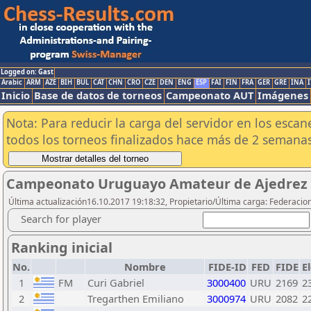
Logged on: Gast
Arabic
ARM
AZE
BIH
BUL
CAT
CHN
CRO
CZE
DEN
ENG
ESP
FAI
FIN
FRA
GER
GRE
INA
I
Inicio
Base de datos de torneos
Campeonato AUT
Imágenes
Nota: Para reducir la carga del servidor en los esc
todos los torneos finalizados hace más de 2 semanas
Campeonato Uruguayo Amateur de Ajedrez 
Última actualización16.10.2017 19:18:32, Propietario/Última carga: Federacio
Search for player
Ranking inicial
No.
Nombre
FIDE-ID
FED
FIDE
E
1
FM
Curi Gabriel
3000400
URU
2169
2
2
Tregarthen Emiliano
3000974
URU
2082
2