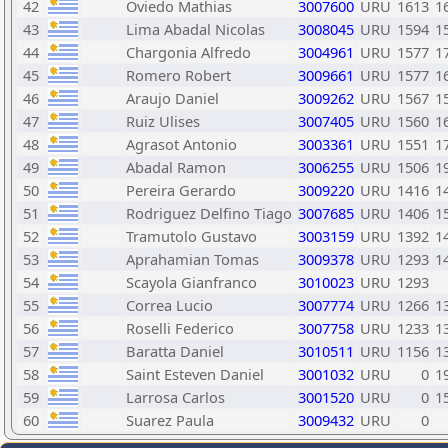
42
Oviedo Mathias
3007600
URU
1613
1
43
Lima Abadal Nicolas
3008045
URU
1594
1
44
Chargonia Alfredo
3004961
URU
1577
1
45
Romero Robert
3009661
URU
1577
1
46
Araujo Daniel
3009262
URU
1567
1
47
Ruiz Ulises
3007405
URU
1560
1
48
Agrasot Antonio
3003361
URU
1551
1
49
Abadal Ramon
3006255
URU
1506
1
50
Pereira Gerardo
3009220
URU
1416
1
51
Rodriguez Delfino Tiago
3007685
URU
1406
1
52
Tramutolo Gustavo
3003159
URU
1392
1
53
Aprahamian Tomas
3009378
URU
1293
1
54
Scayola Gianfranco
3010023
URU
1293
55
Correa Lucio
3007774
URU
1266
1
56
Roselli Federico
3007758
URU
1233
1
57
Baratta Daniel
3010511
URU
1156
1
58
Saint Esteven Daniel
3001032
URU
0
1
59
Larrosa Carlos
3001520
URU
0
1
60
Suarez Paula
3009432
URU
0