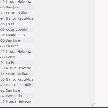
645
Nueva Helvecia
590
San Jose
720
Cosmopolita
694
Banco Republica
545
La Proa
666
Cosmopolita
785
Maldonado
956
San Jose
459
La Proa
512
Nueva Helvecia
400
Cerro
404
La Proa
0
Nueva Helvecia
365
Cosmopolita
306
Banco Republica
379
Banco Republica
982
San Jose
587
Paysandu
0
Nueva Helvecia