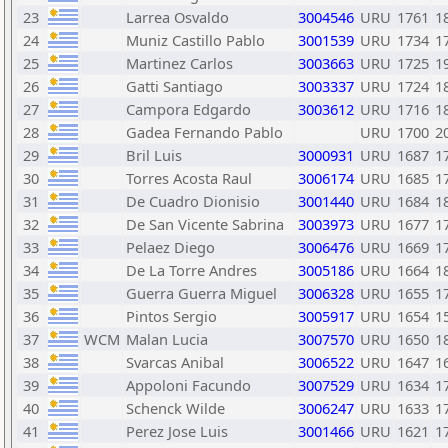
23
Larrea Osvaldo
3004546
URU
1761
1
24
Muniz Castillo Pablo
3001539
URU
1734
1
25
Martinez Carlos
3003663
URU
1725
1
26
Gatti Santiago
3003337
URU
1724
1
27
Campora Edgardo
3003612
URU
1716
1
28
Gadea Fernando Pablo
URU
1700
2
29
Bril Luis
3000931
URU
1687
1
30
Torres Acosta Raul
3006174
URU
1685
1
31
De Cuadro Dionisio
3001440
URU
1684
1
32
De San Vicente Sabrina
3003973
URU
1677
1
33
Pelaez Diego
3006476
URU
1669
1
34
De La Torre Andres
3005186
URU
1664
1
35
Guerra Guerra Miguel
3006328
URU
1655
1
36
Pintos Sergio
3005917
URU
1654
1
37
WCM
Malan Lucia
3007570
URU
1650
1
38
Svarcas Anibal
3006522
URU
1647
1
39
Appoloni Facundo
3007529
URU
1634
1
40
Schenck Wilde
3006247
URU
1633
1
41
Perez Jose Luis
3001466
URU
1621
1