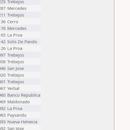
225
Trebejos
287
Mercedes
211
Trebejos
136
Cerro
176
Mercedes
165
La Proa
142
Solis De Pando
126
La Proa
097
Trebejos
058
Trebejos
046
San Jose
020
Trebejos
001
Trebejos
967
Yerbal
960
Banco Republica
969
Maldonado
892
La Proa
983
Paysandu
893
Nueva Helvecia
692
San Jose