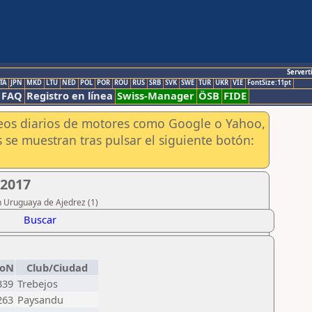
Servert
TA
JPN
MKD
LTU
NED
POL
POR
ROU
RUS
SRB
SVK
SWE
TUR
UKR
VIE
FontSize:11pt
FAQ
Registro en línea
Swiss-Manager
ÖSB
FIDE
aneos diarios de motores como Google o Yahoo,
 se muestran tras pulsar el siguiente botón:
2017
n Uruguaya de Ajedrez (1)
Buscar
loN
Club/Ciudad
339
Trebejos
263
Paysandu