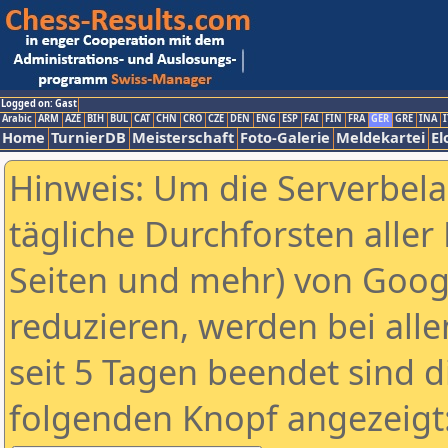
Logged on: Gast
Arabic
ARM
AZE
BIH
BUL
CAT
CHN
CRO
CZE
DEN
ENG
ESP
FAI
FIN
FRA
GER
GRE
INA
I
Home
TurnierDB
Meisterschaft
Foto-Galerie
Meldekartei
El
Hinweis: Um die Serverbel
tägliche Durchforsten aller 
Seiten und mehr) von Goog
reduzieren, werden bei alle
seit 5 Tagen beendet sind d
folgenden Knopf angezeigt