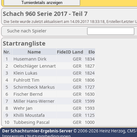
Schach 960 Serie 2017 - Teil 7
Die Seite wurde zuletzt aktualisiert am 14.09.2017 18:33:18, Ersteller/Letzter 
Suche nach Spieler
Startrangliste
Nr.
Name
FideID
Land
Elo
1
Husemann Dirk
GER
1834
2
Oelschläger Lennart
GER
1827
3
Klein Lukas
GER
1824
4
Fuhlrott Tim
GER
1806
5
Schirmbeck Markus
GER
1727
6
Fischer Bernd
GER
1630
7
Miller Hans-Werner
GER
1599
8
Wehr Jan
GER
1593
9
Khilli Moustafa
GER
1125
10
Tubbesing Pascal
GER
1000
Der Schachturnier-Ergebnis-Server
© 2006-2026 Heinz Herzog
, CMS
Impressum / Nutzungsbedingungen