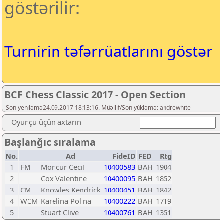
göstərilir:
Turnirin təfərrüatlarını göstər
BCF Chess Classic 2017 - Open Section
Son yeniləmə24.09.2017 18:13:16, Müəllif/Son yükləmə: andrewhite
Oyunçu üçün axtarın
Başlanğıc sıralama
No.
Ad
FideID
FED
Rtg
1
FM
Moncur Cecil
10400583
BAH
1904
2
Cox Valentine
10400095
BAH
1852
3
CM
Knowles Kendrick
10400451
BAH
1842
4
WCM
Karelina Polina
10400222
BAH
1719
5
Stuart Clive
10400761
BAH
1351