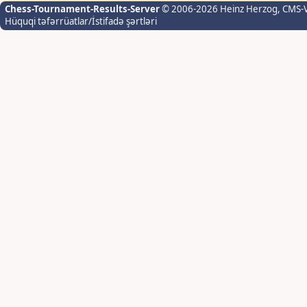
Chess-Tournament-Results-Server
© 2006-2026 Heinz Herzog
, CMS-
Hüquqi təfərrüatlar/İstifadə şərtləri