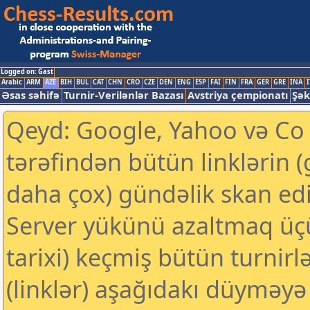
Logged on: Gast
Arabic
ARM
AZE
BIH
BUL
CAT
CHN
CRO
CZE
DEN
ENG
ESP
FAI
FIN
FRA
GER
GRE
INA
I
Əsas səhifə
Turnir-Verilənlər Bazası
Avstriya çempionatı
Şək
Qeyd: Google, Yahoo və Co k
tərəfindən bütün linklərin 
daha çox) gündəlik skan edil
Server yükünü azaltmaq üç
tarixi) keçmiş bütün turnirl
(linklər) aşağıdakı düyməyə