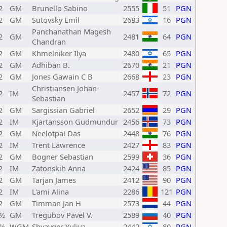
2
GM
Brunello Sabino
2555
51
PGN
2
GM
Sutovsky Emil
2683
16
PGN
Panchanathan Magesh
2
GM
2481
64
PGN
Chandran
2
GM
Khmelniker Ilya
2480
65
PGN
2
GM
Adhiban B.
2670
21
PGN
2
GM
Jones Gawain C B
2668
23
PGN
Christiansen Johan-
2
IM
2457
72
PGN
Sebastian
2
GM
Sargissian Gabriel
2652
29
PGN
2
IM
Kjartansson Gudmundur
2456
73
PGN
2
GM
Neelotpal Das
2448
76
PGN
2
IM
Trent Lawrence
2427
83
PGN
2
GM
Bogner Sebastian
2599
36
PGN
2
IM
Zatonskih Anna
2424
85
PGN
2
GM
Tarjan James
2412
90
PGN
2
IM
L'ami Alina
2286
121
PGN
2
GM
Timman Jan H
2573
44
PGN
1½
GM
Tregubov Pavel V.
2589
40
PGN
1½
WGM
Shvayger Yuliya
2442
80
PGN