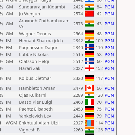
1½
GM
Sundararajan Kidambi
2426
84
PGN
1½
GM
Ju Wenjun
2574
42
PGN
Aravindh Chithambaram
1½
GM
2573
43
PGN
Vr.
1½
GM
Wagner Dennis
2564
48
PGN
1½
IM
Hemant Sharma (del)
2342
109
PGN
1½
FM
Ragnarsson Dagur
2340
110
PGN
1½
IM
Lubbe Nikolas
2515
58
PGN
1½
GM
Olafsson Helgi
2512
60
PGN
1½
Harari Zaki
2027
152
PGN
1½
IM
Kolbus Dietmar
2320
117
PGN
1½
IM
Hambleton Aman
2479
66
PGN
1½
Ojas Kulkarni
2289
120
PGN
1½
IM
Basso Pier Luigi
2460
70
PGN
1½
IM
Paehtz Elisabeth
2453
75
PGN
1
IM
Yankelevich Lev
2443
79
PGN
1
WGM
Enkhtuul Altan-Ulzii
2327
114
PGN
1
Vignesh B
2260
126
PGN