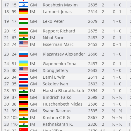
17
15
GM
Rodshtein Maxim
2695
2
1 - 0
18
59
IM
Lampert Jonas
2514
2
0 - 1
19
17
GM
Leko Peter
2679
2
1 - 0
20
19
GM
Rapport Richard
2675
2
1 - 0
21
63
IM
Nihal Sarin
2483
2
0 - 1
22
74
IM
Esserman Marc
2453
2
0 - 1
23
24
GM
Riazantsev Alexander
2666
2
1 - 0
24
81
IM
Gaponenko Inna
2437
2
0 - 1
25
30
GM
Xiong Jeffery
2633
2
1 - 0
26
34
GM
L'ami Erwin
2611
2
1 - 0
27
35
GM
Sokolov Ivan
2603
2
1 - 0
28
97
IM
Harsha Bharathakoti
2394
2
1 - 0
29
37
GM
Bindrich Falko
2598
2
½ - ½
30
38
GM
Huschenbeth Niclas
2596
2
1 - 0
31
39
GM
Svane Rasmus
2595
2
½ - ½
32
105
IM
Krishna C R G
2367
2
½ - ½
33
116
IM
Rathnakaran K.
2326
2
½ - ½
34
22
GM
Hou Yifan
2670
1½
1 - 0