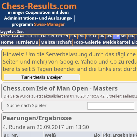
Logged on: Gast
Arabic
ARM
AZE
BIH
BUL
CAT
CHN
CRO
CZE
DEN
ENG
ESP
FAI
FIN
FRA
GER
GRE
INA
I
Home
TurnierDB
Meisterschaft
Foto-Galerie
Meldekartei
El
Hinweis: Um die Serverbelastung durch das tägliche D
Seiten und mehr) von Google, Yahoo und Co zu reduz
bereits seit 5 Tagen beendet sind die Links erst dur
Chess.com Isle of Man Open - Masters
Die Seite wurde zuletzt aktualisiert am 01.10.2017 19:58:42, Ersteller: aeliens
Suche nach Spieler
Paarungen/Ergebnisse
4. Runde am 26.09.2017 um 13:30
Br.
Nr.
Weiß
Elo
Pkt.
Ergebnis
Pk