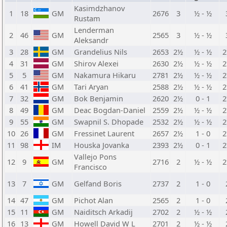
Kasimdzhanov
1
18
GM
2676
3
½ - ½
Rustam
Lenderman
2
46
GM
2565
3
½ - ½
Aleksandr
3
28
GM
Grandelius Nils
2653
2½
½ - ½
4
31
GM
Shirov Alexei
2630
2½
½ - ½
5
5
GM
Nakamura Hikaru
2781
2½
½ - ½
6
41
GM
Tari Aryan
2588
2½
½ - ½
7
32
GM
Bok Benjamin
2620
2½
0 - 1
8
49
GM
Deac Bogdan-Daniel
2559
2½
½ - ½
9
55
GM
Swapnil S. Dhopade
2532
2½
½ - ½
10
26
GM
Fressinet Laurent
2657
2½
1 - 0
11
98
IM
Houska Jovanka
2393
2½
0 - 1
Vallejo Pons
12
9
GM
2716
2
½ - ½
Francisco
13
7
GM
Gelfand Boris
2737
2
1 - 0
14
47
GM
Pichot Alan
2565
2
1 - 0
15
11
GM
Naiditsch Arkadij
2702
2
½ - ½
16
13
GM
Howell David W L
2701
2
½ - ½