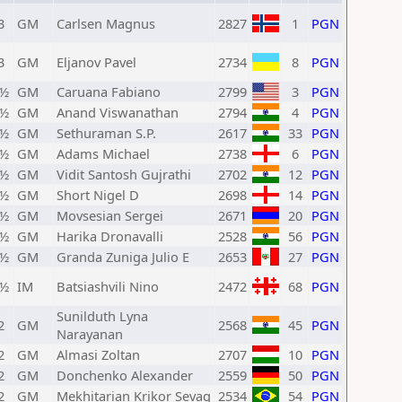
3
GM
Carlsen Magnus
2827
1
PGN
3
GM
Eljanov Pavel
2734
8
PGN
2½
GM
Caruana Fabiano
2799
3
PGN
2½
GM
Anand Viswanathan
2794
4
PGN
2½
GM
Sethuraman S.P.
2617
33
PGN
2½
GM
Adams Michael
2738
6
PGN
2½
GM
Vidit Santosh Gujrathi
2702
12
PGN
2½
GM
Short Nigel D
2698
14
PGN
2½
GM
Movsesian Sergei
2671
20
PGN
2½
GM
Harika Dronavalli
2528
56
PGN
2½
GM
Granda Zuniga Julio E
2653
27
PGN
2½
IM
Batsiashvili Nino
2472
68
PGN
Sunilduth Lyna
2
GM
2568
45
PGN
Narayanan
2
GM
Almasi Zoltan
2707
10
PGN
2
GM
Donchenko Alexander
2559
50
PGN
2
GM
Mekhitarian Krikor Sevag
2534
54
PGN