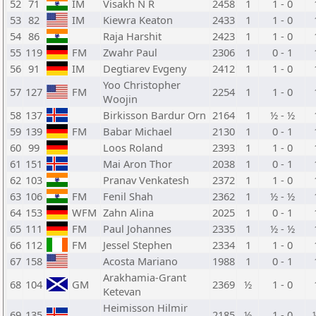
52
71
IM
Visakh N R
2458
1
1 - 0
53
82
IM
Kiewra Keaton
2433
1
1 - 0
54
86
Raja Harshit
2423
1
1 - 0
55
119
FM
Zwahr Paul
2306
1
0 - 1
56
91
IM
Degtiarev Evgeny
2412
1
1 - 0
Yoo Christopher
57
127
FM
2254
1
1 - 0
Woojin
58
137
Birkisson Bardur Orn
2164
1
½ - ½
59
139
FM
Babar Michael
2130
1
0 - 1
60
99
Loos Roland
2393
1
1 - 0
61
151
Mai Aron Thor
2038
1
0 - 1
62
103
Pranav Venkatesh
2372
1
1 - 0
63
106
FM
Fenil Shah
2362
1
½ - ½
64
153
WFM
Zahn Alina
2025
1
0 - 1
65
111
FM
Paul Johannes
2335
1
½ - ½
66
112
FM
Jessel Stephen
2334
1
1 - 0
67
158
Acosta Mariano
1988
1
0 - 1
Arakhamia-Grant
68
104
GM
2369
½
1 - 0
Ketevan
Heimisson Hilmir
69
135
2185
½
1 - 0