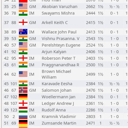
35
25
GM
Akobian Varuzhan
2662
1½
½ - ½
36
78
IM
Swayams Mishra
2444
1½
0 - 1
37
88
GM
Arkell Keith C
2415
1½
0 - 1
38
89
IM
Wallace John Paul
2413
1½
0 - 1
39
53
GM
Vishnu Prasanna. V
2543
1½
1 - 0
40
57
GM
Perelshteyn Eugene
2524
1½
1 - 0
41
92
Arjun Kalyan
2406
1½
1 - 0
42
95
IM
Roberson Peter T
2403
1½
1 - 0
43
61
IM
Praggnanandhaa R
2500
1½
1 - 0
Brown Michael
44
62
IM
2499
1½
1 - 0
William
45
101
IM
Karavade Eesha
2384
1½
½ - ½
46
67
GM
Salomon Johan
2476
1½
1 - 0
47
102
Woellermann Jan
2384
1½
0 - 1
48
107
IM
Ledger Andrew J
2361
1½
1 - 0
49
123
IM
Rudolf Anna
2286
1½
1 - 0
50
2
GM
Kramnik Vladimir
2803
1
1 - 0
51
69
IM
Zumsande Martin
2471
1
½ - ½