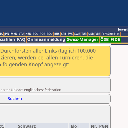
Servert
TA
JPN
MKD
LTU
NED
POL
POR
ROU
RUS
SRB
SVK
SWE
TUR
UKR
VIE
FontSize:11pt
ozahlen
FAQ
Onlineanmeldung
Swiss-Manager
ÖSB
FIDE
urchforsten aller Links (täglich 100.000
ieren, werden bei allen Turnieren, die
ch folgenden Knopf angezeigt:
,Letzter Upload: englishchessfederation
Suchen
t.
Schwarz
Elo
Nr.
PGN