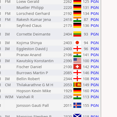
1
FM
Loew Gerald
2262
125
PGN
1
Mueller Philipp
2220
131
PGN
1
FM
Lorscheid Gerhard
2192
134
PGN
1
FM
Rakesh Kumar Jena
2418
87
PGN
1
Seyfried Claus
2173
136
PGN
1
IM
Cornette Deimante
2404
93
PGN
1
IM
Kojima Shinya
2403
94
PGN
1
IM
Eggleston David J
2400
96
PGN
1
Pranav Anand
2106
141
PGN
1
IM
Kavutskiy Konstantin
2390
100
PGN
1
Fischer Daniel
2100
142
PGN
1
Burrows Martin P
2085
146
PGN
1
IM
Bellin Robert
2344
108
PGN
1
CM
Thilakarathne G M H
2053
149
PGN
1
Hopson Kevin Mike
1929
160
PGN
1
WIM
Vaishali R
2329
113
PGN
1
Jonsson Gauti Pall
2011
155
PGN
½
IM
Mannion Stephen R
2320
118
PGN