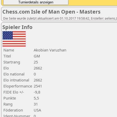
Chess.com Isle of Man Open - Masters
Die Seite wurde zuletzt aktualisiert am 01.10.2017 19:58:42, Ersteller: aeliens
Spieler Info
Name
Akobian Varuzhan
Titel
GM
Startrang
25
Elo
2662
Elo national
0
Elo intnational
2662
Eloperformance
2541
FIDE Elo +/-
-9,8
Punkte
5,5
Rang
31
Föderation
USA
Ident-Nummer
0