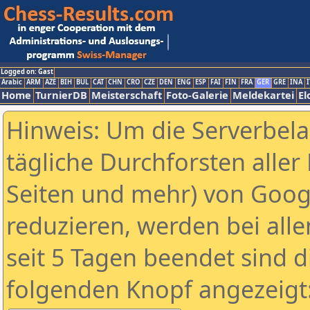
Logged on: Gast
Arabic
ARM
AZE
BIH
BUL
CAT
CHN
CRO
CZE
DEN
ENG
ESP
FAI
FIN
FRA
GER
GRE
INA
I
Home
TurnierDB
Meisterschaft
Foto-Galerie
Meldekartei
El
Hinweis: Um die Serverbel
tägliche Durchforsten aller 
Seiten und mehr) von Goog
reduzieren, werden bei alle
seit 5 Tagen beendet sind d
folgenden Knopf angezeigt