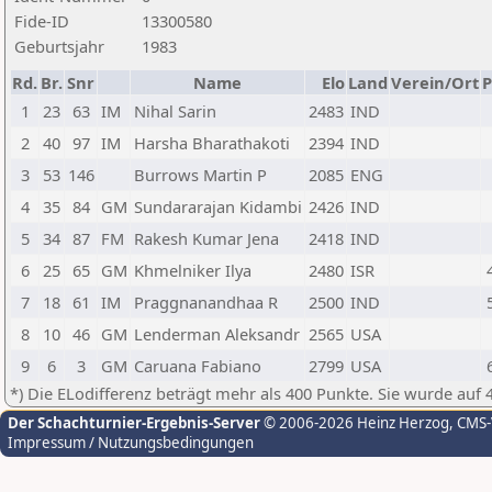
Fide-ID
13300580
Geburtsjahr
1983
Rd.
Br.
Snr
Name
Elo
Land
Verein/Ort
P
1
23
63
IM
Nihal Sarin
2483
IND
2
40
97
IM
Harsha Bharathakoti
2394
IND
3
53
146
Burrows Martin P
2085
ENG
4
35
84
GM
Sundararajan Kidambi
2426
IND
5
34
87
FM
Rakesh Kumar Jena
2418
IND
6
25
65
GM
Khmelniker Ilya
2480
ISR
7
18
61
IM
Praggnanandhaa R
2500
IND
8
10
46
GM
Lenderman Aleksandr
2565
USA
9
6
3
GM
Caruana Fabiano
2799
USA
*) Die ELodifferenz beträgt mehr als 400 Punkte. Sie wurde auf 
Der Schachturnier-Ergebnis-Server
© 2006-2026 Heinz Herzog
, CMS
Impressum / Nutzungsbedingungen