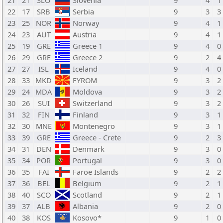
21
21
SLO
Slovenia
9
4
1
22
17
SRB
Serbia
9
3
3
23
25
NOR
Norway
9
4
1
24
23
AUT
Austria
9
4
1
25
19
GRE
Greece 1
9
4
0
26
29
GRE
Greece 2
9
2
4
27
27
ISL
Iceland
9
4
0
28
33
MKD
FYROM
9
3
2
29
24
MDA
Moldova
9
3
2
30
26
SUI
Switzerland
9
3
2
31
32
FIN
Finland
9
3
1
32
30
MNE
Montenegro
9
3
1
33
39
GRE
Greece - Crete
9
2
3
34
31
DEN
Denmark
9
3
0
35
34
POR
Portugal
9
3
0
36
35
FAI
Faroe Islands
9
2
2
37
36
BEL
Belgium
9
2
1
38
40
SCO
Scotland
9
2
1
39
37
ALB
Albania
9
2
0
40
38
KOS
Kosovo*
9
1
0