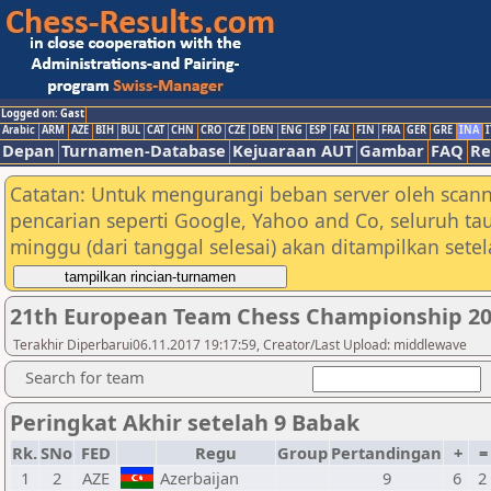
Logged on: Gast
Arabic
ARM
AZE
BIH
BUL
CAT
CHN
CRO
CZE
DEN
ENG
ESP
FAI
FIN
FRA
GER
GRE
INA
I
Depan
Turnamen-Database
Kejuaraan AUT
Gambar
FAQ
Re
Catatan: Untuk mengurangi beban server oleh scann
pencarian seperti Google, Yahoo and Co, seluruh ta
minggu (dari tanggal selesai) akan ditampilkan sete
21th European Team Chess Championship 2
Terakhir Diperbarui06.11.2017 19:17:59, Creator/Last Upload: middlewave
Search for team
Peringkat Akhir setelah 9 Babak
Rk.
SNo
FED
Regu
Group
Pertandingan
+
1
2
AZE
Azerbaijan
9
6
2