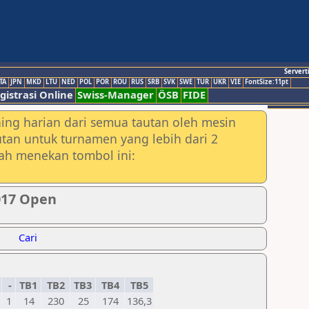
Servert
TA
JPN
MKD
LTU
NED
POL
POR
ROU
RUS
SRB
SVK
SWE
TUR
UKR
VIE
FontSize:11pt
gistrasi Online
Swiss-Manager
ÖSB
FIDE
ing harian dari semua tautan oleh mesin
utan untuk turnamen yang lebih dari 2
lah menekan tombol ini:
017 Open
Cari
=
-
TB1
TB2
TB3
TB4
TB5
1
14
230
25
174
136,3