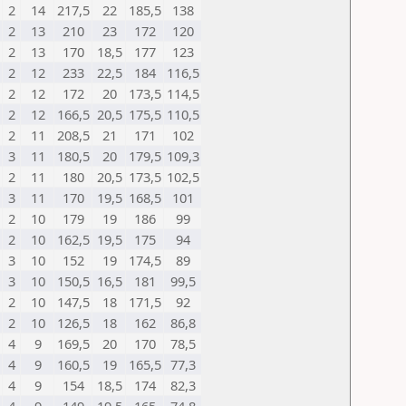
2
14
217,5
22
185,5
138
2
13
210
23
172
120
2
13
170
18,5
177
123
2
12
233
22,5
184
116,5
2
12
172
20
173,5
114,5
2
12
166,5
20,5
175,5
110,5
2
11
208,5
21
171
102
3
11
180,5
20
179,5
109,3
2
11
180
20,5
173,5
102,5
3
11
170
19,5
168,5
101
2
10
179
19
186
99
2
10
162,5
19,5
175
94
3
10
152
19
174,5
89
3
10
150,5
16,5
181
99,5
2
10
147,5
18
171,5
92
2
10
126,5
18
162
86,8
4
9
169,5
20
170
78,5
4
9
160,5
19
165,5
77,3
4
9
154
18,5
174
82,3