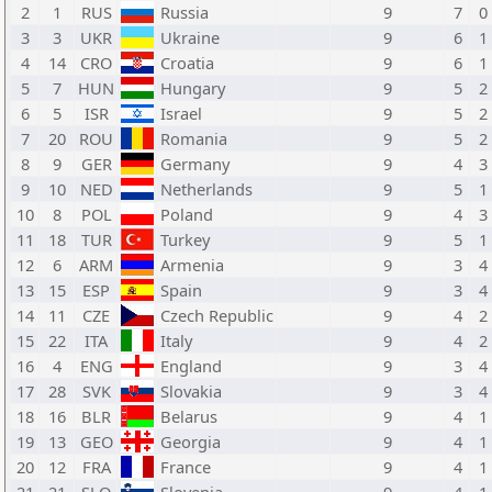
2
1
RUS
Russia
9
7
0
3
3
UKR
Ukraine
9
6
1
4
14
CRO
Croatia
9
6
1
5
7
HUN
Hungary
9
5
2
6
5
ISR
Israel
9
5
2
7
20
ROU
Romania
9
5
2
8
9
GER
Germany
9
4
3
9
10
NED
Netherlands
9
5
1
10
8
POL
Poland
9
4
3
11
18
TUR
Turkey
9
5
1
12
6
ARM
Armenia
9
3
4
13
15
ESP
Spain
9
3
4
14
11
CZE
Czech Republic
9
4
2
15
22
ITA
Italy
9
4
2
16
4
ENG
England
9
3
4
17
28
SVK
Slovakia
9
3
4
18
16
BLR
Belarus
9
4
1
19
13
GEO
Georgia
9
4
1
20
12
FRA
France
9
4
1