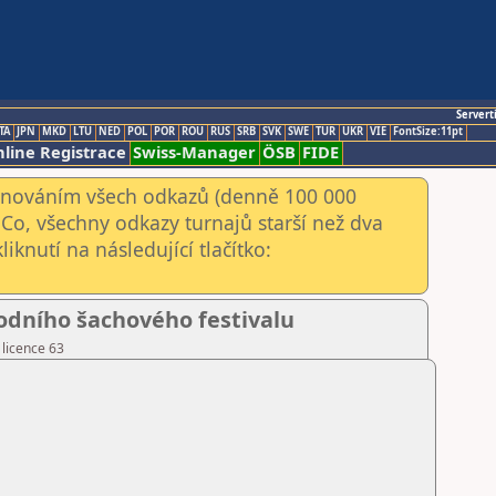
Servert
TA
JPN
MKD
LTU
NED
POL
POR
ROU
RUS
SRB
SVK
SWE
TUR
UKR
VIE
FontSize:11pt
line Registrace
Swiss-Manager
ÖSB
FIDE
kenováním všech odkazů (denně 100 000
Co, všechny odkazy turnajů starší než dva
iknutí na následující tlačítko:
odního šachového festivalu
 licence 63