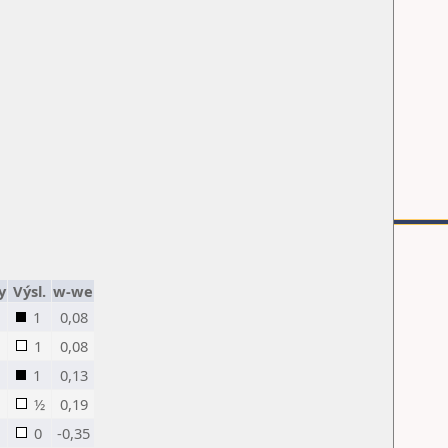
y
Výsl.
w-we
1
0,08
1
0,08
1
0,13
½
0,19
0
-0,35