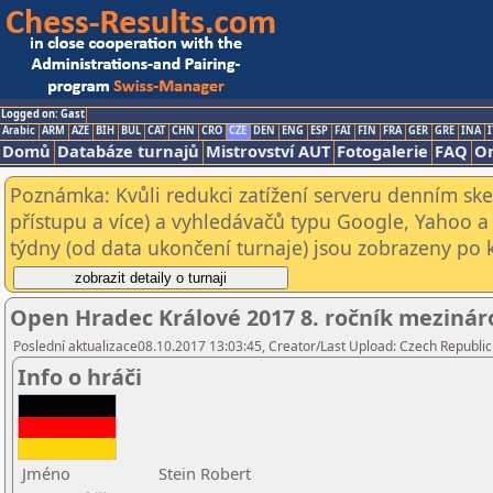
Logged on: Gast
Arabic
ARM
AZE
BIH
BUL
CAT
CHN
CRO
CZE
DEN
ENG
ESP
FAI
FIN
FRA
GER
GRE
INA
I
Domů
Databáze turnajů
Mistrovství AUT
Fotogalerie
FAQ
On
Poznámka: Kvůli redukci zatížení serveru denním s
přístupu a více) a vyhledávačů typu Google, Yahoo a 
týdny (od data ukončení turnaje) jsou zobrazeny po kl
Open Hradec Králové 2017 8. ročník mezinár
Poslední aktualizace08.10.2017 13:03:45, Creator/Last Upload: Czech Republic
Info o hráči
Jméno
Stein Robert