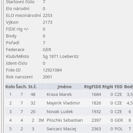
Startovní číslo
7
Elo národní
0
ELO mezinárodní
2253
Výkon
2173
FIDE rtg +/-
0
Body
6
Pořadí
7
Federace
GER
Klub/Město
Sg 1871 Loeberitz
Ident-číslo
0
Fide-ID
12921084
Rok narození
2001
Kolo
Šach.
St.č.
Jméno
RtgFIDE
RtgN
FED
Bod
1
7
48
Krasa Marek
1684
0
CZE
3,5
2
7
32
Majerik Vladimir
1826
0
CZE
4,5
3
7
20
Novak Ludek
1932
0
CZE
6
4
4
2
IM
Plischki Sebastian
2397
0
GER
6
5
2
3
Swicarz Maciej
2363
0
POL
7