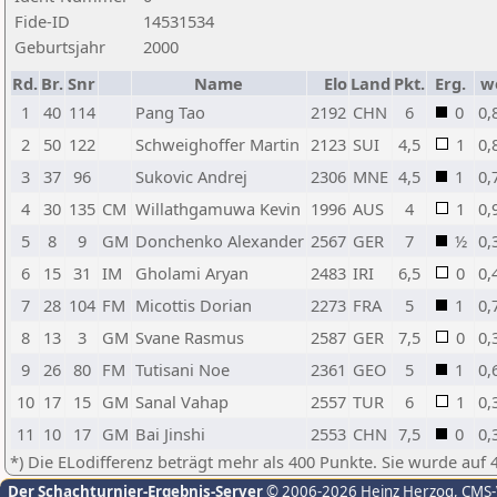
Fide-ID
14531534
Geburtsjahr
2000
Rd.
Br.
Snr
Name
Elo
Land
Pkt.
Erg.
w
1
40
114
Pang Tao
2192
CHN
6
0
0,
2
50
122
Schweighoffer Martin
2123
SUI
4,5
1
0,
3
37
96
Sukovic Andrej
2306
MNE
4,5
1
0,
4
30
135
CM
Willathgamuwa Kevin
1996
AUS
4
1
0,
5
8
9
GM
Donchenko Alexander
2567
GER
7
½
0,
6
15
31
IM
Gholami Aryan
2483
IRI
6,5
0
0,
7
28
104
FM
Micottis Dorian
2273
FRA
5
1
0,
8
13
3
GM
Svane Rasmus
2587
GER
7,5
0
0,
9
26
80
FM
Tutisani Noe
2361
GEO
5
1
0,
10
17
15
GM
Sanal Vahap
2557
TUR
6
1
0,
11
10
17
GM
Bai Jinshi
2553
CHN
7,5
0
0,
*) Die ELodifferenz beträgt mehr als 400 Punkte. Sie wurde auf 
Der Schachturnier-Ergebnis-Server
© 2006-2026 Heinz Herzog
, CMS