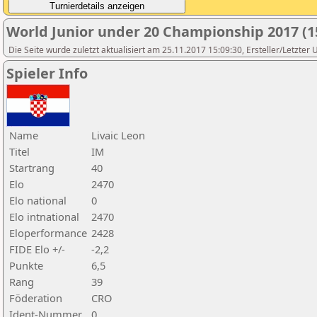
World Junior under 20 Championship 2017 (1
Die Seite wurde zuletzt aktualisiert am 25.11.2017 15:09:30, Ersteller/Letzter
Spieler Info
Name
Livaic Leon
Titel
IM
Startrang
40
Elo
2470
Elo national
0
Elo intnational
2470
Eloperformance
2428
FIDE Elo +/-
-2,2
Punkte
6,5
Rang
39
Föderation
CRO
Ident-Nummer
0