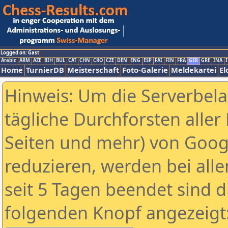
Logged on: Gast
Arabic
ARM
AZE
BIH
BUL
CAT
CHN
CRO
CZE
DEN
ENG
ESP
FAI
FIN
FRA
GER
GRE
INA
I
Home
TurnierDB
Meisterschaft
Foto-Galerie
Meldekartei
El
Hinweis: Um die Serverbel
tägliche Durchforsten aller 
Seiten und mehr) von Goog
reduzieren, werden bei alle
seit 5 Tagen beendet sind d
folgenden Knopf angezeigt