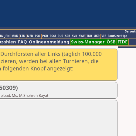
Servert
TA
JPN
MKD
LTU
NED
POL
POR
ROU
RUS
SRB
SVK
SWE
TUR
UKR
VIE
FontSize:11pt
ozahlen
FAQ
Onlineanmeldung
Swiss-Manager
ÖSB
FIDE
urchforsten aller Links (täglich 100.000
ieren, werden bei allen Turnieren, die
ch folgenden Knopf angezeigt:
50309)
 Upload: Ms. IA Shohreh Bayat