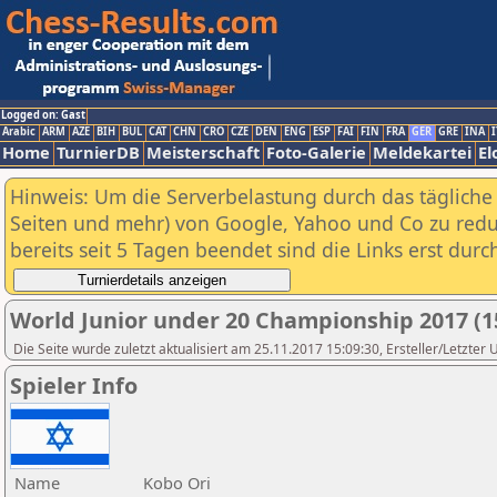
Logged on: Gast
Arabic
ARM
AZE
BIH
BUL
CAT
CHN
CRO
CZE
DEN
ENG
ESP
FAI
FIN
FRA
GER
GRE
INA
I
Home
TurnierDB
Meisterschaft
Foto-Galerie
Meldekartei
El
Hinweis: Um die Serverbelastung durch das tägliche D
Seiten und mehr) von Google, Yahoo und Co zu reduz
bereits seit 5 Tagen beendet sind die Links erst dur
World Junior under 20 Championship 2017 (1
Die Seite wurde zuletzt aktualisiert am 25.11.2017 15:09:30, Ersteller/Letzter
Spieler Info
Name
Kobo Ori