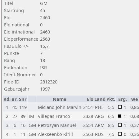
Titel
GM
Startrang
45
Elo
2460
Elo national
0
Elo intnational
2460
Eloperformance
2563
FIDE Elo +/-
15,7
Punkte
7
Rang
18
Föderation
ISR
Ident-Nummer
0
Fide-ID
2812320
Geburtsjahr
1997
Rd.
Br.
Snr
Name
Elo
Land
Pkt.
Erg.
we
1
45
119
Miciano John Marvin
2151
PHI
5,5
1
0,86
2
27
89
IM
Villegas Franco
2328
ARG
6,5
1
0,68
3
6
16
GM
Petrosyan Manuel
2554
ARM
8,5
1
0,37
4
1
11
GM
Alekseenko Kirill
2563
RUS
7,5
0
0,36