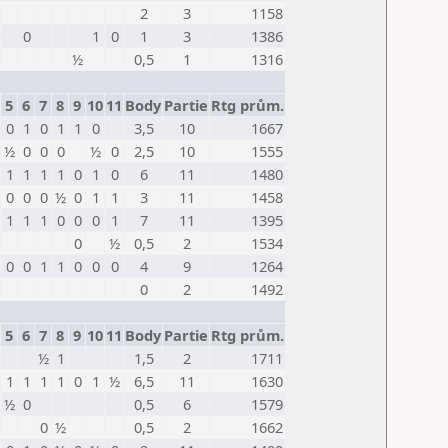
2
3
1158
0
1
0
1
3
1386
½
0,5
1
1316
5
6
7
8
9
10
11
Body
Partie
Rtg prům.
0
1
0
1
1
0
3,5
10
1667
½
0
0
0
½
0
2,5
10
1555
1
1
1
1
0
1
0
6
11
1480
0
0
0
½
0
1
1
3
11
1458
1
1
1
0
0
0
1
7
11
1395
0
½
0,5
2
1534
0
0
1
1
0
0
0
4
9
1264
0
2
1492
5
6
7
8
9
10
11
Body
Partie
Rtg prům.
½
1
1,5
2
1711
1
1
1
1
0
1
½
6,5
11
1630
½
0
0,5
6
1579
0
½
0,5
2
1662