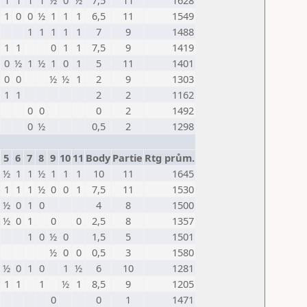
1
1
1
1
½
0
½
7,5
11
1628
1
0
0
½
1
1
1
6,5
11
1549
1
1
1
1
1
7
9
1488
1
1
0
1
1
7,5
9
1419
0
½
1
½
1
0
1
5
11
1401
0
0
½
½
1
2
9
1303
1
1
2
2
1162
0
0
0
2
1492
0
½
0,5
2
1298
5
6
7
8
9
10
11
Body
Partie
Rtg prům.
½
1
1
½
1
1
1
10
11
1645
1
1
1
½
0
0
1
7,5
11
1530
½
0
1
0
4
8
1500
½
0
1
0
0
2,5
8
1357
1
0
½
0
1,5
5
1501
½
0
0
0,5
3
1580
½
0
1
0
1
½
6
10
1281
1
1
1
½
1
8,5
9
1205
0
0
1
1471