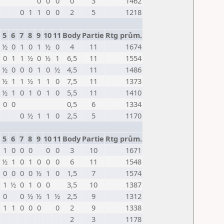
0
0
0
0
3
1462
0
1
1
0
0
2
5
1218
5
6
7
8
9
10
11
Body
Partie
Rtg prům.
½
0
1
0
1
½
0
4
11
1674
0
1
1
½
0
½
1
6,5
11
1554
½
0
0
0
1
0
½
4,5
11
1486
½
1
1
½
1
1
0
7,5
11
1373
½
1
0
1
0
1
0
5,5
11
1410
0
0
0,5
6
1334
0
½
1
1
0
2,5
5
1170
5
6
7
8
9
10
11
Body
Partie
Rtg prům.
1
0
0
0
0
0
3
10
1671
½
1
0
1
0
0
0
6
11
1548
0
0
0
0
½
1
0
1,5
7
1574
1
½
0
1
0
0
3,5
10
1387
0
0
½
½
1
½
2,5
9
1312
1
1
0
0
0
0
2
9
1338
2
3
1178