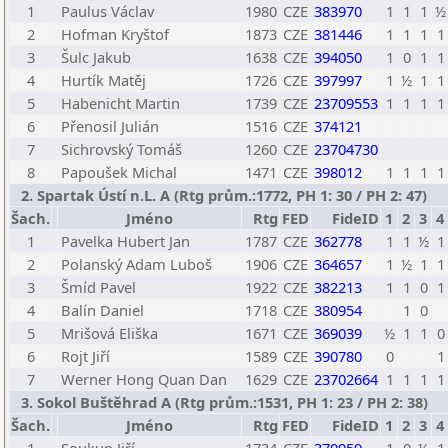
1
Paulus Václav
1980
CZE
383970
1
1
1
½
2
Hofman Kryštof
1873
CZE
381446
1
1
1
1
3
Šulc Jakub
1638
CZE
394050
1
0
1
1
4
Hurtík Matěj
1726
CZE
397997
1
½
1
1
5
Habenicht Martin
1739
CZE
23709553
1
1
1
1
6
Přenosil Julián
1516
CZE
374121
7
Sichrovský Tomáš
1260
CZE
23704730
8
Papoušek Michal
1471
CZE
398012
1
1
1
1
2. Spartak Ústí n.L. A (Rtg prům.:1772, PH 1: 30 / PH 2: 47)
Šach.
Jméno
Rtg
FED
FideID
1
2
3
4
1
Pavelka Hubert Jan
1787
CZE
362778
1
1
½
1
2
Polanský Adam Luboš
1906
CZE
364657
1
½
1
1
3
Šmíd Pavel
1922
CZE
382213
1
1
0
1
4
Balín Daniel
1718
CZE
380954
1
0
5
Mrišová Eliška
1671
CZE
369039
½
1
1
0
6
Rojt Jiří
1589
CZE
390780
0
1
7
Werner Hong Quan Dan
1629
CZE
23702664
1
1
1
1
3. Sokol Buštěhrad A (Rtg prům.:1531, PH 1: 23 / PH 2: 38)
Šach.
Jméno
Rtg
FED
FideID
1
2
3
4