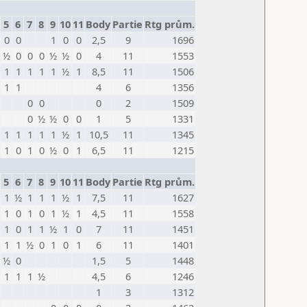
5
6
7
8
9
10
11
Body
Partie
Rtg prům.
0
0
1
0
0
2,5
9
1696
½
0
0
0
½
½
0
4
11
1553
1
1
1
1
1
½
1
8,5
11
1506
1
1
4
6
1356
0
0
0
2
1509
0
½
½
0
0
1
5
1331
1
1
1
1
1
½
1
10,5
11
1345
1
0
1
0
½
0
1
6,5
11
1215
5
6
7
8
9
10
11
Body
Partie
Rtg prům.
1
½
1
1
1
½
1
7,5
11
1627
1
0
1
0
1
½
1
4,5
11
1558
1
0
1
1
½
1
0
7
11
1451
1
1
½
0
1
0
1
6
11
1401
½
0
1,5
5
1448
1
1
1
½
4,5
6
1246
1
3
1312