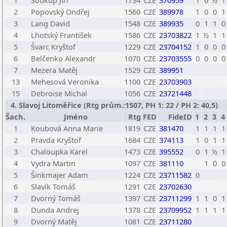
1
Soukup Jiří
1734
CZE
370959
1
0
½
1
2
Popovský Ondřej
1560
CZE
389978
1
0
0
1
3
Lang David
1548
CZE
389935
0
1
1
0
4
Lhotský František
1586
CZE
23703822
1
½
1
1
5
Švarc Kryštof
1229
CZE
23704152
1
0
0
0
6
Belčenko Alexandr
1070
CZE
23703555
0
0
0
0
7
Mezera Matěj
1529
CZE
389951
13
Mehesová Veronika
1100
CZE
23703903
15
Debroise Michal
1056
CZE
23721448
4. Slavoj Litoměřice (Rtg prům.:1507, PH 1: 22 / PH 2: 40,5)
Šach.
Jméno
Rtg
FED
FideID
1
2
3
4
1
Koubová Anna Marie
1819
CZE
381470
1
1
1
1
2
Pravda Kryštof
1684
CZE
374113
1
0
1
1
3
Chaloupka Karel
1473
CZE
395552
0
1
½
1
4
Vydra Martin
1097
CZE
381110
1
0
0
5
Šinkmajer Adam
1224
CZE
23711582
0
6
Slavík Tomáš
1291
CZE
23702630
7
Dvorný Tomáš
1397
CZE
23711299
1
1
0
1
8
Dunda Andrej
1378
CZE
23709952
1
1
1
1
9
Dvorný Matěj
1081
CZE
23711280