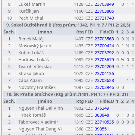
8
Lukeš Martin
1128
CZE
23703849
0
1
1
9
Kurčík Jan
1160
CZE
23703806
10
Pech Michal
1023
CZE
23721740
9. Sokol Buštěhrad B (Rtg prům.:1342, PH 1: 7 / PH 2: 26,5)
Šach.
Jméno
Rtg
FED
FideID
1
2
3
4
1
Beneš Matěj
1407
CZE
23703563
0
0
½
0
2
Mošovský Jakub
1435
CZE
23700424
0
1
½
0
3
Kubín Lukáš
1469
CZE
23703792
0
0
0
1
4
Hadrava Lukáš
1085
CZE
23703679
0
½
0
0
5
Tvaroh Vítězslav
1415
CZE
23704209
0
1
1
1
6
Straka Jakub
1072
CZE
23704136
7
Cába Adam
1095
CZE
23703628
1
1
9
Novotný František
1087
CZE
23703946
0
0
10. ŠK Praha Smíchov (Rtg prům.:1491, PH 1: 7 / PH 2: 21)
Šach.
Jméno
Rtg
FED
FideID
1
2
3
4
1
Nguyen Thai Dai Vinh
1802
CZE
375349
2
Hrbek Tomáš
1665
CZE
383848
0
1
0
0
3
Táborovec Vladimír
1319
CZE
23710535
0
0
0
0
4
Nguyen Thai Dang Vi
1368
CZE
398551