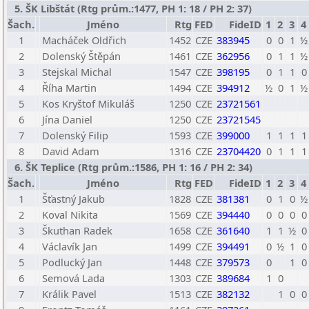
5. ŠK Libštát (Rtg prům.:1477, PH 1: 18 / PH 2: 37)
Šach.
Jméno
Rtg
FED
FideID
1
2
3
4
1
Macháček Oldřich
1452
CZE
383945
0
0
1
½
2
Dolenský Štěpán
1461
CZE
362956
0
1
1
½
3
Stejskal Michal
1547
CZE
398195
0
1
1
0
4
Říha Martin
1494
CZE
394912
½
0
1
½
5
Kos Kryštof Mikuláš
1250
CZE
23721561
6
Jína Daniel
1250
CZE
23721545
7
Dolenský Filip
1593
CZE
399000
1
1
1
1
8
David Adam
1316
CZE
23704420
0
1
1
1
6. ŠK Teplice (Rtg prům.:1586, PH 1: 16 / PH 2: 34)
Šach.
Jméno
Rtg
FED
FideID
1
2
3
4
1
Šťastný Jakub
1828
CZE
381381
0
1
0
½
2
Koval Nikita
1569
CZE
394440
0
0
0
0
3
Škuthan Radek
1658
CZE
361640
1
1
½
0
4
Václavík Jan
1499
CZE
394491
0
½
1
0
5
Podlucký Jan
1448
CZE
379573
0
1
0
6
Semová Lada
1303
CZE
389684
1
0
7
Králik Pavel
1513
CZE
382132
1
0
0