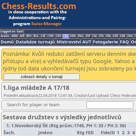
Logged on: Gast
Arabic
ARM
AZE
BIH
BUL
CAT
CHN
CRO
CZE
DEN
ENG
ESP
FAI
FIN
FRA
GER
GRE
INA
I
Domů
Databáze turnajů
Mistrovství AUT
Fotogalerie
FAQ
On
Poznámka: Kvůli redukci zatížení serveru denním s
přístupu a více) a vyhledávačů typu Google, Yahoo a 
týdny (od data ukončení turnaje) jsou zobrazeny po kl
1.liga mládeže A 17/18
Poslední aktualizace22.04.2018 12:41:34, Creator/Last Upload: Chess Federati
Search for player or team
Sestava družstev s výsledky jednotlivců
1. 1.Novoborský ŠK (Rtg prům.:1745, PH 1: 33 / PH 2: 56)
Šach.
Jméno
Rtg
FED
FideID
1
2
3
4