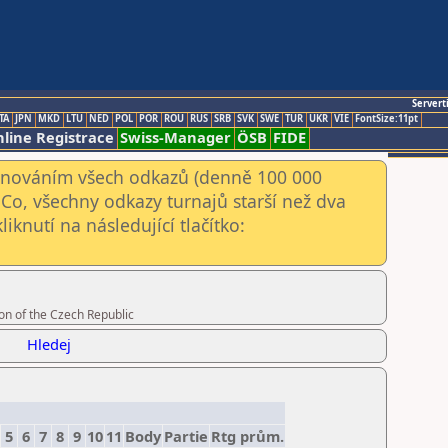
Servert
TA
JPN
MKD
LTU
NED
POL
POR
ROU
RUS
SRB
SVK
SWE
TUR
UKR
VIE
FontSize:11pt
line Registrace
Swiss-Manager
ÖSB
FIDE
kenováním všech odkazů (denně 100 000
Co, všechny odkazy turnajů starší než dva
iknutí na následující tlačítko:
on of the Czech Republic
Hledej
5
6
7
8
9
10
11
Body
Partie
Rtg prům.