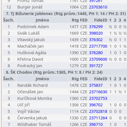
9
Frontz Tomáš
1161
CZE
397261
12
Burger Jonáš
1064
CZE
23703610
7. TJ Bižuterie Jablonec (Rtg prům.:1445, PH 1: 14 / PH 2: 31)
Šach.
Jméno
Rtg
FED
FideID
1
2
3
4
1
Podzimek Adam
1477
CZE
376299
½
0
0
½
2
Sivák Lukáš
1669
CZE
398020
1
½
½
½
3
Vltavský Jakub
1439
CZE
376302
½
0
1
1
4
Macháček Jan
1418
CZE
23717700
1
0
1
½
5
Hušková Agáta
1390
CZE
376280
1
0
1
0
6
Křelina David
1000
CZE
23709600
½
0
0
0
8
Podrazký Jan
1279
CZE
391727
8. ŠK Chodov (Rtg prům.:1365, PH 1: 8 / PH 2: 24)
Šach.
Jméno
Rtg
FED
FideID
1
2
3
4
1
Randák Richard
1478
CZE
375837
1
0
1
0
2
Očenášek Jan
1444
CZE
23716630
1
1
½
1
3
Kurčíková Monika
1360
CZE
23702753
4
Ulč Jiří
1306
CZE
396702
1
0
0
0
5
Vojíř Václav
1114
CZE
23702818
0
0
0
6
Červenka Jakub
1336
CZE
23711264
0
0
0
7
Wildhaber Tomáš
1266
CZE
396710
1
0
1