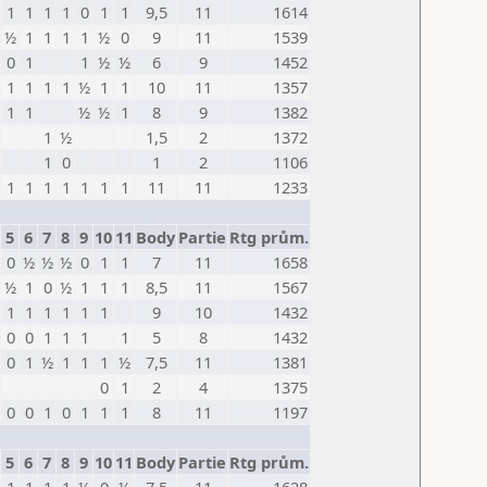
1
1
1
1
0
1
1
9,5
11
1614
½
1
1
1
1
½
0
9
11
1539
0
1
1
½
½
6
9
1452
1
1
1
1
½
1
1
10
11
1357
1
1
½
½
1
8
9
1382
1
½
1,5
2
1372
1
0
1
2
1106
1
1
1
1
1
1
1
11
11
1233
5
6
7
8
9
10
11
Body
Partie
Rtg prům.
0
½
½
½
0
1
1
7
11
1658
½
1
0
½
1
1
1
8,5
11
1567
1
1
1
1
1
1
9
10
1432
0
0
1
1
1
1
5
8
1432
0
1
½
1
1
1
½
7,5
11
1381
0
1
2
4
1375
0
0
1
0
1
1
1
8
11
1197
5
6
7
8
9
10
11
Body
Partie
Rtg prům.