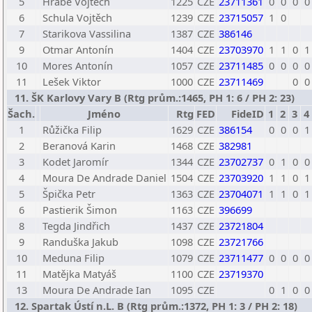
5
Hrabě Vojtěch
1225
CZE
23711361
0
0
0
0
6
Schula Vojtěch
1239
CZE
23715057
1
0
7
Starikova Vassilina
1387
CZE
386146
9
Otmar Antonín
1404
CZE
23703970
1
1
0
1
10
Mores Antonín
1057
CZE
23711485
0
0
0
0
11
Lešek Viktor
1000
CZE
23711469
0
0
11. ŠK Karlovy Vary B (Rtg prům.:1465, PH 1: 6 / PH 2: 23)
Šach.
Jméno
Rtg
FED
FideID
1
2
3
4
1
Růžička Filip
1629
CZE
386154
0
0
0
1
2
Beranová Karin
1468
CZE
382981
3
Kodet Jaromír
1344
CZE
23702737
0
1
0
0
4
Moura De Andrade Daniel
1504
CZE
23703920
1
1
0
1
5
Špička Petr
1363
CZE
23704071
1
1
0
1
6
Pastierik Šimon
1163
CZE
396699
8
Tegda Jindřich
1437
CZE
23721804
9
Randuška Jakub
1098
CZE
23721766
10
Meduna Filip
1079
CZE
23711477
0
0
0
0
11
Matějka Matyáš
1100
CZE
23719370
13
Moura De Andrade Ian
1095
CZE
0
1
0
0
12. Spartak Ústí n.L. B (Rtg prům.:1372, PH 1: 3 / PH 2: 18)