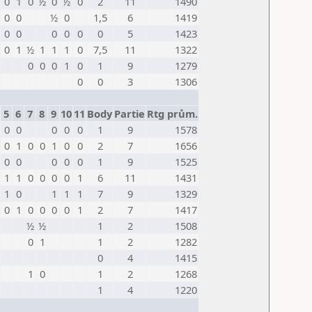
0
1
0
½
0
½
0
2
11
1490
0
0
½
0
1,5
6
1419
0
0
0
0
0
0
5
1423
0
1
½
1
1
1
0
7,5
11
1322
0
0
0
1
0
1
9
1279
0
0
3
1306
5
6
7
8
9
10
11
Body
Partie
Rtg prům.
0
0
0
0
0
1
9
1578
0
1
0
0
1
0
0
2
7
1656
0
0
0
0
0
1
9
1525
1
1
0
0
0
0
1
6
11
1431
1
0
1
1
1
7
9
1329
0
1
0
0
0
0
1
2
7
1417
½
½
1
2
1508
0
1
1
2
1282
0
4
1415
1
0
1
2
1268
1
4
1220