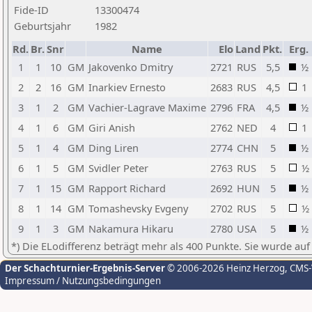
Fide-ID
13300474
Geburtsjahr
1982
Rd.
Br.
Snr
Name
Elo
Land
Pkt.
Erg.
1
1
10
GM
Jakovenko Dmitry
2721
RUS
5,5
½
2
2
16
GM
Inarkiev Ernesto
2683
RUS
4,5
1
3
1
2
GM
Vachier-Lagrave Maxime
2796
FRA
4,5
½
4
1
6
GM
Giri Anish
2762
NED
4
1
5
1
4
GM
Ding Liren
2774
CHN
5
½
6
1
5
GM
Svidler Peter
2763
RUS
5
½
7
1
15
GM
Rapport Richard
2692
HUN
5
½
8
1
14
GM
Tomashevsky Evgeny
2702
RUS
5
½
9
1
3
GM
Nakamura Hikaru
2780
USA
5
½
*) Die ELodifferenz beträgt mehr als 400 Punkte. Sie wurde auf
Der Schachturnier-Ergebnis-Server
© 2006-2026 Heinz Herzog
, CMS
Impressum / Nutzungsbedingungen