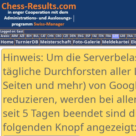
Logged on: Gast
Arabic
ARM
AZE
BIH
BUL
CAT
CHN
CRO
CZE
DEN
ENG
ESP
FAI
FIN
FRA
GER
GRE
INA
I
Home
TurnierDB
Meisterschaft
Foto-Galerie
Meldekartei
El
Hinweis: Um die Serverbela
tägliche Durchforsten aller 
Seiten und mehr) von Goog
reduzieren, werden bei alle
seit 5 Tagen beendet sind d
folgenden Knopf angezeigt