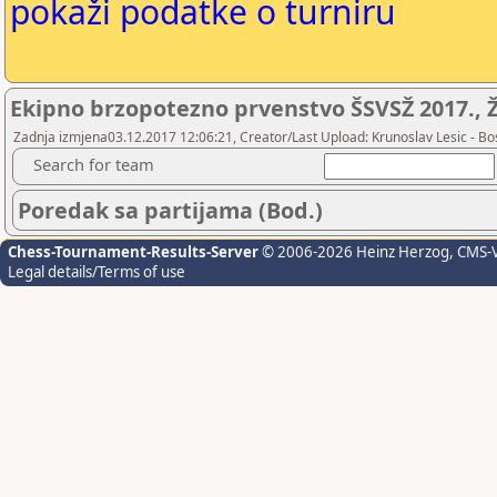
pokaži podatke o turniru
Ekipno brzopotezno prvenstvo ŠSVSŽ 2017., Ž
Zadnja izmjena03.12.2017 12:06:21, Creator/Last Upload: Krunoslav Lesic - Bos
Search for team
Poredak sa partijama (Bod.)
Chess-Tournament-Results-Server
© 2006-2026 Heinz Herzog
, CMS-
Legal details/Terms of use