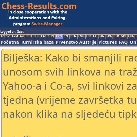
Logged on: Gast
Arabic
ARM
AZE
BIH
BUL
CAT
CHN
CRO
CZE
DEN
ENG
ESP
FAI
FIN
FRA
GER
GRE
INA
I
Početna
Turnirska baza
Prvenstvo Austrije
Pictures
FAQ
Onl
Bilješka: Kako bi smanjili 
unosom svih linkova na traž
Yahoo-a i Co-a, svi linkovi z
tjedna (vrijeme završetka tu
nakon klika na sljedeću tipk