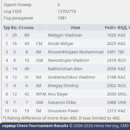
Идент.Номер
0
код FIDE
13702718
Год рождения
1981
Тур
Bo.
Ст.ном.
Имя
Рейт.
ФЕД.
1
20
69
Malygin Vladislav
1620
KAZ
2
16
43
CM
Ansat Aldiyar
2025
KAZ
3
5
8
IM
Khusenkhojaev Muhammad
2451
TJK
4
8
10
GM
Nevostrujev Vladimir
2419
RUS
5
14
40
Rakhimzhan Alen
2058
KAZ
6
12
31
IM
Grebenschikov Vladimir
2168
KAZ
7
4
6
IM
Khegay Dmitriy
2502
RUS
8
12
42
WFM
Anu Bayar
2030
MGL
9
7
7
GM
Gasanov Eldar
2488
UKR
10
10
19
IM
Gnusarev Pavel
2313
KAZ
*) Rating difference of more than 400. It was limited to 400.
сервер Chess-Tournament-Results
© 2006-2026 Heinz Herzog
, CMS-