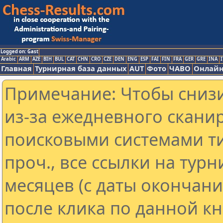
Logged on: Gast
Arabic
ARM
AZE
BIH
BUL
CAT
CHN
CRO
CZE
DEN
ENG
ESP
FAI
FIN
FRA
GER
GRE
INA
I
Главная
Турнирная база данных
AUT
Фото
ЧАВО
Онлайн
Примечание: Чтобы снизи
из-за ежедневного скани
поисковыми системами ти
проч., все ссылки на тур
месяцев (с даты окончан
после клика по данной кн