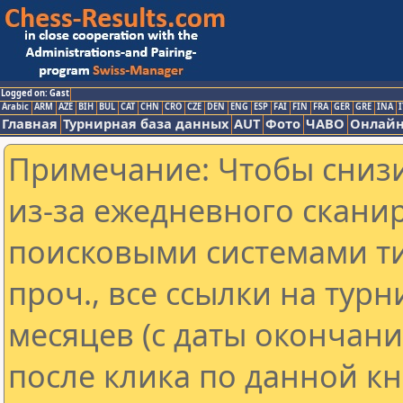
Logged on: Gast
Arabic
ARM
AZE
BIH
BUL
CAT
CHN
CRO
CZE
DEN
ENG
ESP
FAI
FIN
FRA
GER
GRE
INA
I
Главная
Турнирная база данных
AUT
Фото
ЧАВО
Онлайн
Примечание: Чтобы снизи
из-за ежедневного скани
поисковыми системами ти
проч., все ссылки на тур
месяцев (с даты окончан
после клика по данной кн