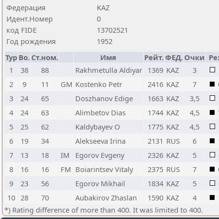
Федерация
KAZ
Идент.Номер
0
код FIDE
13702521
Год рождения
1952
Тур
Bo.
Ст.ном.
Имя
Рейт.
ФЕД.
Очки
Ре
1
38
88
Rakhmetulla Aldiyar
1369
KAZ
3
2
9
11
GM
Kostenko Petr
2416
KAZ
7
3
24
65
Doszhanov Edige
1663
KAZ
3,5
4
24
63
Alimbetov Dias
1744
KAZ
4,5
5
25
62
Kaldybayev O
1775
KAZ
4,5
6
19
34
Alekseeva Irina
2131
RUS
6
7
13
18
IM
Egorov Evgeny
2326
KAZ
5
8
16
16
FM
Boiarintsev Vitaly
2375
RUS
7
9
23
56
Egorov Mikhail
1834
KAZ
5
10
28
70
Aubakirov Zhaslan
1590
KAZ
4
*) Rating difference of more than 400. It was limited to 400.