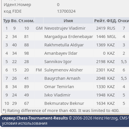
Идент.Номер
0
код FIDE
13700324
Тур
Bo.
Ст.ном.
Имя
Рейт.
ФЕД.
Очк
1
9
10
GM
Nevostrujev Vladimir
2419
RUS
7
2
34
81
Margadgua Erdenebayar
1446
MGL
4
3
40
88
Rakhmetulla Aldiyar
1369
KAZ
3
4
34
98
Amanbayev Ildar
0
KAZ
2
5
22
28
Sannikov Igor
2198
KAZ
5,5
6
15
20
FM
Suleymenov Alisher
2301
KAZ
6
7
26
41
Bauyrzhan Arnash
2048
KAZ
5,5
8
34
89
Omar Temirlan
1330
KAZ
4
9
24
49
Ivko Vladimir
1948
KAZ
5
10
29
67
Bekmuratov Beknur
1634
KAZ
5
*) Rating difference of more than 400. It was limited to 400.
сервер Chess-Tournament-Results
© 2006-2026 Heinz Herzog
, CMS-
условия использования