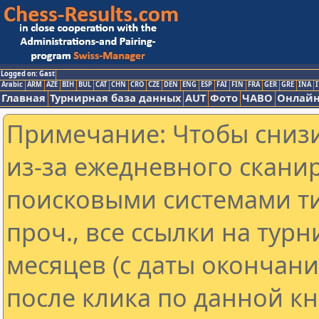
Logged on: Gast
Arabic
ARM
AZE
BIH
BUL
CAT
CHN
CRO
CZE
DEN
ENG
ESP
FAI
FIN
FRA
GER
GRE
INA
I
Главная
Турнирная база данных
AUT
Фото
ЧАВО
Онлайн
Примечание: Чтобы снизи
из-за ежедневного скани
поисковыми системами ти
проч., все ссылки на тур
месяцев (с даты окончан
после клика по данной кн