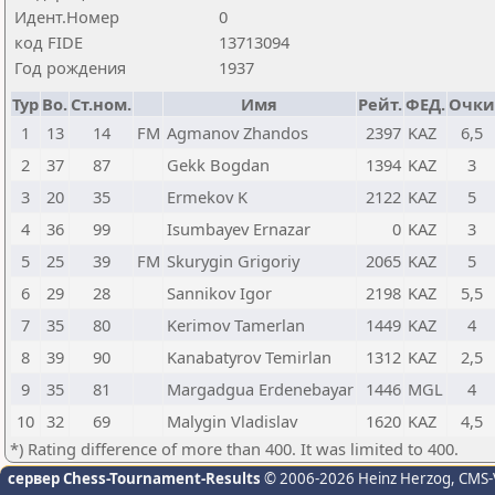
Идент.Номер
0
код FIDE
13713094
Год рождения
1937
Тур
Bo.
Ст.ном.
Имя
Рейт.
ФЕД.
Очки
1
13
14
FM
Agmanov Zhandos
2397
KAZ
6,5
2
37
87
Gekk Bogdan
1394
KAZ
3
3
20
35
Ermekov K
2122
KAZ
5
4
36
99
Isumbayev Ernazar
0
KAZ
3
5
25
39
FM
Skurygin Grigoriy
2065
KAZ
5
6
29
28
Sannikov Igor
2198
KAZ
5,5
7
35
80
Kerimov Tamerlan
1449
KAZ
4
8
39
90
Kanabatyrov Temirlan
1312
KAZ
2,5
9
35
81
Margadgua Erdenebayar
1446
MGL
4
10
32
69
Malygin Vladislav
1620
KAZ
4,5
*) Rating difference of more than 400. It was limited to 400.
сервер Chess-Tournament-Results
© 2006-2026 Heinz Herzog
, CMS-