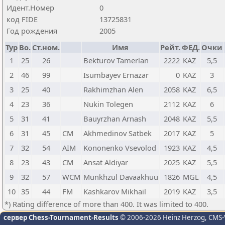
Идент.Номер
0
код FIDE
13725831
Год рождения
2005
Тур
Bo.
Ст.ном.
Имя
Рейт.
ФЕД.
Очки
1
25
26
Bekturov Tamerlan
2222
KAZ
5,5
2
46
99
Isumbayev Ernazar
0
KAZ
3
3
25
40
Rakhimzhan Alen
2058
KAZ
6,5
4
23
36
Nukin Tolegen
2112
KAZ
6
5
31
41
Bauyrzhan Arnash
2048
KAZ
5,5
6
31
45
CM
Akhmedinov Satbek
2017
KAZ
5
7
32
54
AIM
Kononenko Vsevolod
1923
KAZ
4,5
8
23
43
CM
Ansat Aldiyar
2025
KAZ
5,5
9
32
57
WCM
Munkhzul Davaakhuu
1826
MGL
4,5
10
35
44
FM
Kashkarov Mikhail
2019
KAZ
3,5
*) Rating difference of more than 400. It was limited to 400.
сервер Chess-Tournament-Results
© 2006-2026 Heinz Herzog
, CMS-