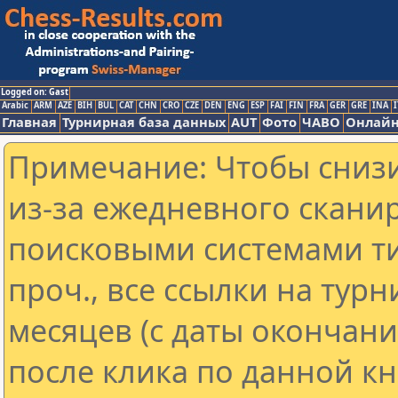
Logged on: Gast
Arabic
ARM
AZE
BIH
BUL
CAT
CHN
CRO
CZE
DEN
ENG
ESP
FAI
FIN
FRA
GER
GRE
INA
I
Главная
Турнирная база данных
AUT
Фото
ЧАВО
Онлайн
Примечание: Чтобы снизи
из-за ежедневного скани
поисковыми системами ти
проч., все ссылки на тур
месяцев (с даты окончан
после клика по данной кн