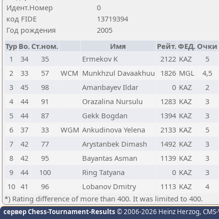
Идент.Номер
0
код FIDE
13719394
Год рождения
2005
Тур
Bo.
Ст.ном.
Имя
Рейт.
ФЕД.
Очки
1
34
35
Ermekov K
2122
KAZ
5
2
33
57
WCM
Munkhzul Davaakhuu
1826
MGL
4,5
3
45
98
Amanbayev Ildar
0
KAZ
2
4
44
91
Orazalina Nursulu
1283
KAZ
3
5
44
87
Gekk Bogdan
1394
KAZ
3
6
37
33
WGM
Ankudinova Yelena
2133
KAZ
5
7
42
77
Arystanbek Dimash
1492
KAZ
3
8
42
95
Bayantas Asman
1139
KAZ
3
9
44
100
Ring Tatyana
0
KAZ
3
10
41
96
Lobanov Dmitry
1113
KAZ
4
*) Rating difference of more than 400. It was limited to 400.
сервер Chess-Tournament-Results
© 2006-2026 Heinz Herzog
, CMS-