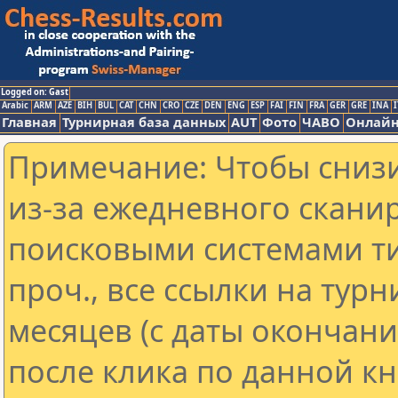
Logged on: Gast
Arabic
ARM
AZE
BIH
BUL
CAT
CHN
CRO
CZE
DEN
ENG
ESP
FAI
FIN
FRA
GER
GRE
INA
I
Главная
Турнирная база данных
AUT
Фото
ЧАВО
Онлайн
Примечание: Чтобы снизи
из-за ежедневного скани
поисковыми системами ти
проч., все ссылки на тур
месяцев (с даты окончан
после клика по данной кн