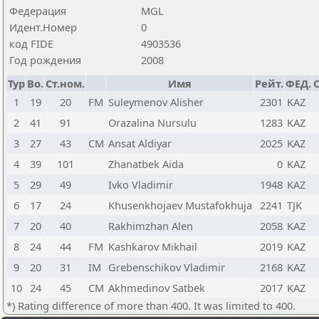
Федерация
MGL
Идент.Номер
0
код FIDE
4903536
Год рождения
2008
Тур
Bo.
Ст.ном.
Имя
Рейт.
ФЕД.
1
19
20
FM
Suleymenov Alisher
2301
KAZ
2
41
91
Orazalina Nursulu
1283
KAZ
3
27
43
CM
Ansat Aldiyar
2025
KAZ
4
39
101
Zhanatbek Aida
0
KAZ
5
29
49
Ivko Vladimir
1948
KAZ
6
17
24
Khusenkhojaev Mustafokhuja
2241
TJK
7
20
40
Rakhimzhan Alen
2058
KAZ
8
24
44
FM
Kashkarov Mikhail
2019
KAZ
9
20
31
IM
Grebenschikov Vladimir
2168
KAZ
10
24
45
CM
Akhmedinov Satbek
2017
KAZ
*) Rating difference of more than 400. It was limited to 400.