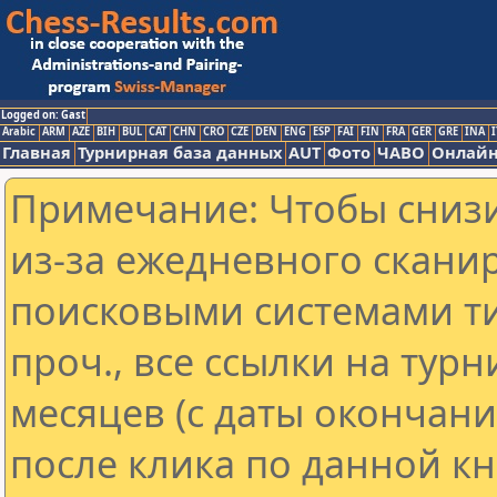
Logged on: Gast
Arabic
ARM
AZE
BIH
BUL
CAT
CHN
CRO
CZE
DEN
ENG
ESP
FAI
FIN
FRA
GER
GRE
INA
I
Главная
Турнирная база данных
AUT
Фото
ЧАВО
Онлайн
Примечание: Чтобы снизи
из-за ежедневного скани
поисковыми системами ти
проч., все ссылки на тур
месяцев (с даты окончан
после клика по данной кн