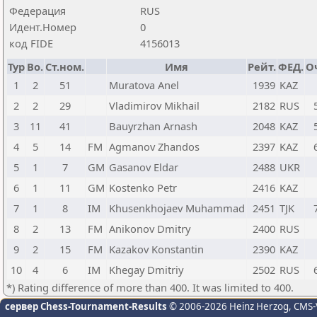
Федерация
RUS
Идент.Номер
0
код FIDE
4156013
Тур
Bo.
Ст.ном.
Имя
Рейт.
ФЕД.
О
1
2
51
Muratova Anel
1939
KAZ
2
2
29
Vladimirov Mikhail
2182
RUS
3
11
41
Bauyrzhan Arnash
2048
KAZ
4
5
14
FM
Agmanov Zhandos
2397
KAZ
5
1
7
GM
Gasanov Eldar
2488
UKR
6
1
11
GM
Kostenko Petr
2416
KAZ
7
1
8
IM
Khusenkhojaev Muhammad
2451
TJK
8
2
13
FM
Anikonov Dmitry
2400
RUS
9
2
15
FM
Kazakov Konstantin
2390
KAZ
10
4
6
IM
Khegay Dmitriy
2502
RUS
*) Rating difference of more than 400. It was limited to 400.
сервер Chess-Tournament-Results
© 2006-2026 Heinz Herzog
, CMS-