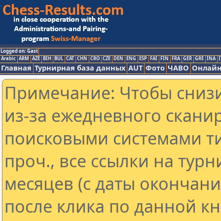
Logged on: Gast
Arabic
ARM
AZE
BIH
BUL
CAT
CHN
CRO
CZE
DEN
ENG
ESP
FAI
FIN
FRA
GER
GRE
INA
I
Главная
Турнирная база данных
AUT
Фото
ЧАВО
Онлайн
Примечание: Чтобы снизи
из-за ежедневного скани
поисковыми системами ти
проч., все ссылки на тур
месяцев (с даты окончан
после клика по данной кн