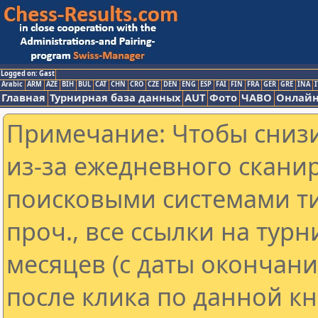
Logged on: Gast
Arabic
ARM
AZE
BIH
BUL
CAT
CHN
CRO
CZE
DEN
ENG
ESP
FAI
FIN
FRA
GER
GRE
INA
I
Главная
Турнирная база данных
AUT
Фото
ЧАВО
Онлайн
Примечание: Чтобы снизи
из-за ежедневного скани
поисковыми системами ти
проч., все ссылки на тур
месяцев (с даты окончан
после клика по данной кн