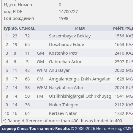
Идент.Номер
0
код FIDE
14700727
Год рождения
1998
Тур
Bo.
Ст.ном.
Имя
Рейт.
ФЕ
1
23
72
Sarsembayev Bektay
1556
KA
2
19
65
Doszhanov Edige
1663
KA
3
8
11
GM
Kostenko Petr
2416
KA
4
6
5
GM
Gabrielian Artur
2507
RU
5
11
42
WFM
Anu Bayar
2030
MG
6
17
68
CM
Amgalantengis Enkh-Amgalan
1628
MG
7
14
38
WFM
Nasybullina Alfia
2074
RU
8
14
50
FM
Ulziikhishigjargal Ochirkhuyag
1941
MG
9
14
36
Nukin Tolegen
2112
KA
10
16
64
Kertaev Natan
1732
KA
*) Rating difference of more than 400. It was limited to 400.
сервер Chess-Tournament-Results
© 2006-2026 Heinz Herzog
, CMS-