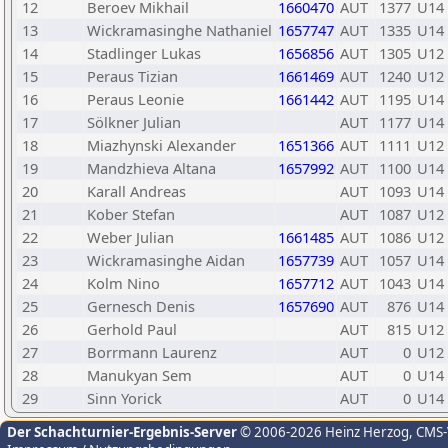
12
Beroev Mikhail
1660470
AUT
1377
U14
13
Wickramasinghe Nathaniel
1657747
AUT
1335
U14
14
Stadlinger Lukas
1656856
AUT
1305
U12
15
Peraus Tizian
1661469
AUT
1240
U12
16
Peraus Leonie
1661442
AUT
1195
U14
17
Sölkner Julian
AUT
1177
U14
18
Miazhynski Alexander
1651366
AUT
1111
U12
19
Mandzhieva Altana
1657992
AUT
1100
U14
20
Karall Andreas
AUT
1093
U14
21
Kober Stefan
AUT
1087
U12
22
Weber Julian
1661485
AUT
1086
U12
23
Wickramasinghe Aidan
1657739
AUT
1057
U14
24
Kolm Nino
1657712
AUT
1043
U14
25
Gernesch Denis
1657690
AUT
876
U14
26
Gerhold Paul
AUT
815
U12
27
Borrmann Laurenz
AUT
0
U12
28
Manukyan Sem
AUT
0
U14
29
Sinn Yorick
AUT
0
U14
Der Schachturnier-Ergebnis-Server
© 2006-2026 Heinz Herzog
, CMS