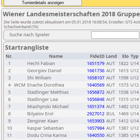
Wiener Landesmeisterschaften 2018 Gruppe
Die Seite wurde zuletzt aktualisiert am 05.01.2018 16:08:54, Ersteller: GTS A
Schachverband (TA)
Suche nach Spieler
Startrangliste
Nr.
Name
FideID
Land
Elo
Typ
1
Hechl Fabian
1651579
AUT
1822
U14
2
Georgiev Daniel
1661736
AUT
1613
U12
3
Shi William
1658107
AUT
1598
U12
4
WCM
Enache Dorothea
1640569
AUT
1573
U12
5
Stadlinger Matthias
1656872
AUT
1538
U14
6
Stadlinger Lea
1656848
AUT
1515
U14
7
Miazhynski Michael
1651374
AUT
1482
U12
8
Bilyalov Erol
2927012
BUL
1469
U14
9
Zenginer Kaan
1653903
AUT
1412
U14
10
Kaspar Sebastian
1657984
AUT
1387
U12
11
Dodu Crina Karina
1640550
AUT
1385
U14