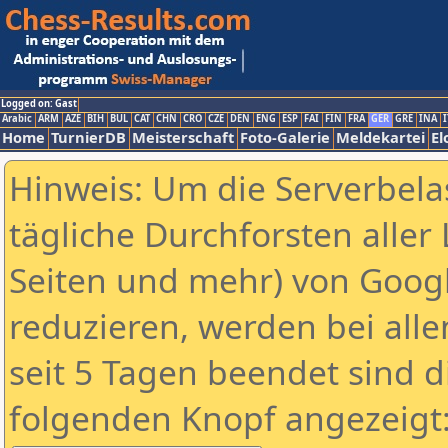
Logged on: Gast
Arabic
ARM
AZE
BIH
BUL
CAT
CHN
CRO
CZE
DEN
ENG
ESP
FAI
FIN
FRA
GER
GRE
INA
I
Home
TurnierDB
Meisterschaft
Foto-Galerie
Meldekartei
El
Hinweis: Um die Serverbela
tägliche Durchforsten aller 
Seiten und mehr) von Goog
reduzieren, werden bei alle
seit 5 Tagen beendet sind d
folgenden Knopf angezeigt