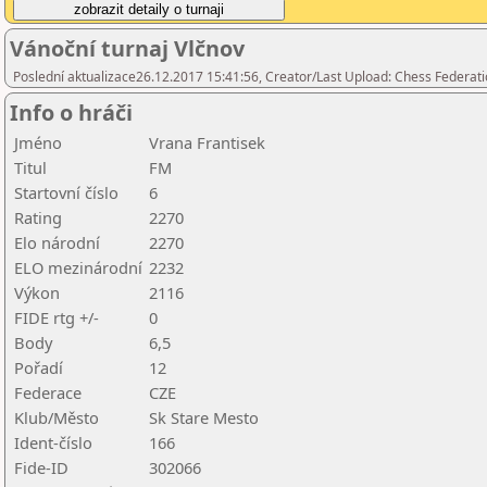
Vánoční turnaj Vlčnov
Poslední aktualizace26.12.2017 15:41:56, Creator/Last Upload: Chess Federati
Info o hráči
Jméno
Vrana Frantisek
Titul
FM
Startovní číslo
6
Rating
2270
Elo národní
2270
ELO mezinárodní
2232
Výkon
2116
FIDE rtg +/-
0
Body
6,5
Pořadí
12
Federace
CZE
Klub/Město
Sk Stare Mesto
Ident-číslo
166
Fide-ID
302066