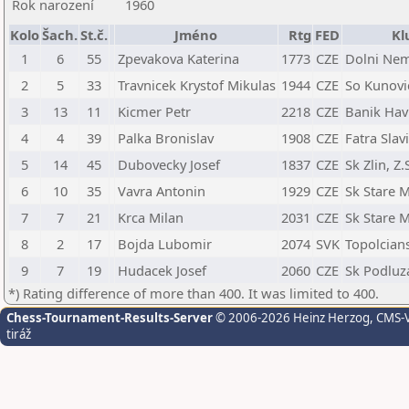
Rok narození
1960
Kolo
Šach.
St.č.
Jméno
Rtg
FED
Kl
1
6
55
Zpevakova Katerina
1773
CZE
Dolni Nem
2
5
33
Travnicek Krystof Mikulas
1944
CZE
So Kunovi
3
13
11
Kicmer Petr
2218
CZE
Banik Hav
4
4
39
Palka Bronislav
1908
CZE
Fatra Slav
5
14
45
Dubovecky Josef
1837
CZE
Sk Zlin, Z.
6
10
35
Vavra Antonin
1929
CZE
Sk Stare 
7
7
21
Krca Milan
2031
CZE
Sk Stare 
8
2
17
Bojda Lubomir
2074
SVK
Topolcian
9
7
19
Hudacek Josef
2060
CZE
Sk Podluz
*) Rating difference of more than 400. It was limited to 400.
Chess-Tournament-Results-Server
© 2006-2026 Heinz Herzog
, CMS-
tiráž