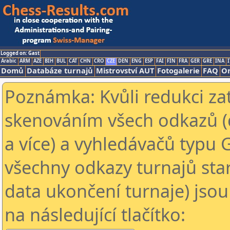
Logged on: Gast
Arabic
ARM
AZE
BIH
BUL
CAT
CHN
CRO
CZE
DEN
ENG
ESP
FAI
FIN
FRA
GER
GRE
INA
I
Domů
Databáze turnajů
Mistrovství AUT
Fotogalerie
FAQ
On
Poznámka: Kvůli redukci za
skenováním všech odkazů (
a více) a vyhledávačů typu 
všechny odkazy turnajů star
data ukončení turnaje) jsou
na následující tlačítko: