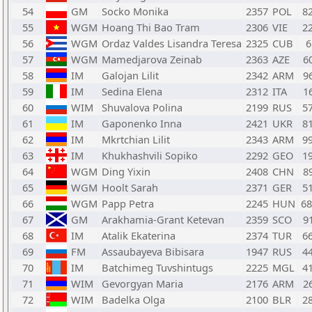
54
GM
Socko Monika
2357
POL
8
55
WGM
Hoang Thi Bao Tram
2306
VIE
2
56
WGM
Ordaz Valdes Lisandra Teresa
2325
CUB
6
57
WGM
Mamedjarova Zeinab
2363
AZE
6
58
IM
Galojan Lilit
2342
ARM
9
59
IM
Sedina Elena
2312
ITA
1
60
WIM
Shuvalova Polina
2199
RUS
5
61
IM
Gaponenko Inna
2421
UKR
8
62
IM
Mkrtchian Lilit
2343
ARM
9
63
IM
Khukhashvili Sopiko
2292
GEO
1
64
WGM
Ding Yixin
2408
CHN
8
65
WGM
Hoolt Sarah
2371
GER
5
66
WGM
Papp Petra
2245
HUN
6
67
GM
Arakhamia-Grant Ketevan
2359
SCO
9
68
IM
Atalik Ekaterina
2374
TUR
6
69
FM
Assaubayeva Bibisara
1947
RUS
4
70
IM
Batchimeg Tuvshintugs
2225
MGL
4
71
WIM
Gevorgyan Maria
2176
ARM
2
72
WIM
Badelka Olga
2100
BLR
2