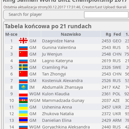
Ostatnia aktualizacja strony30.12.2017 17:31:46, Creator/Last Upload: tkarali
Search for player
Tabela końcowa po 21 rundach
M-sce
Nazwisko
Rg
Fed
1
1
GM
Dzagnidze Nana
2453
GEO
2
2
GM
Gunina Valentina
2543
RUS
5
3
GM
Ju Wenjun
2548
CHN
7
4
GM
Lagno Kateryna
2619
RUS
2
5
GM
Cramling Pia
2326
SWE
2
6
GM
Tan Zhongyi
2543
CHN
5
7
GM
Kosteniuk Alexandra
2526
RUS
5
8
IM
Abdumalik Zhansaya
2417
KAZ
7
9
WGM
Kulon Klaudia
2361
POL
9
10
WGM
Mammadzada Gunay
2037
AZE
3
11
GM
Ushenina Anna
2457
UKR
2
12
GM
Zhukova Natalia
2372
UKR
9
13
GM
Danielian Elina
2429
ARM
7
14
WGM
Goryachkina Aleksandra
2440
RUS
4