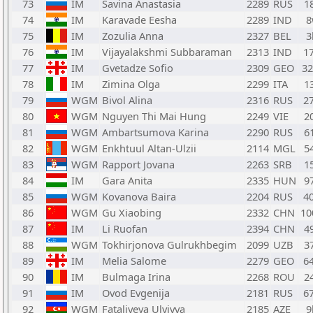
73
IM
Savina Anastasia
2289
RUS
1
74
IM
Karavade Eesha
2289
IND
8
75
IM
Zozulia Anna
2327
BEL
3
76
IM
Vijayalakshmi Subbaraman
2313
IND
1
77
IM
Gvetadze Sofio
2309
GEO
3
78
IM
Zimina Olga
2299
ITA
1
79
WGM
Bivol Alina
2316
RUS
2
80
WGM
Nguyen Thi Mai Hung
2249
VIE
2
81
WGM
Ambartsumova Karina
2290
RUS
6
82
WGM
Enkhtuul Altan-Ulzii
2114
MGL
5
83
WGM
Rapport Jovana
2263
SRB
1
84
IM
Gara Anita
2335
HUN
9
85
WGM
Kovanova Baira
2204
RUS
4
86
WGM
Gu Xiaobing
2332
CHN
10
87
IM
Li Ruofan
2394
CHN
4
88
WGM
Tokhirjonova Gulrukhbegim
2099
UZB
3
89
IM
Melia Salome
2279
GEO
6
90
IM
Bulmaga Irina
2268
ROU
2
91
IM
Ovod Evgenija
2181
RUS
6
92
WGM
Fataliyeva Ulviyya
2185
AZE
9