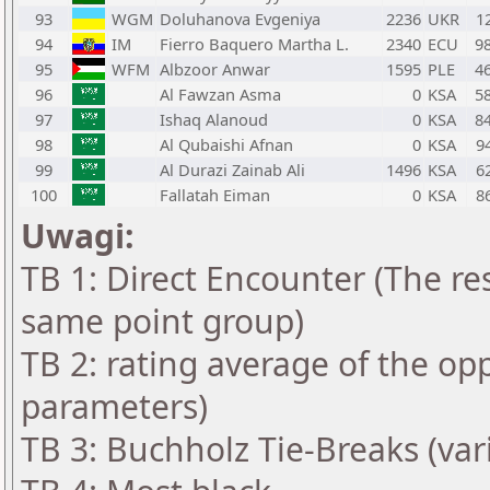
93
WGM
Doluhanova Evgeniya
2236
UKR
1
94
IM
Fierro Baquero Martha L.
2340
ECU
9
95
WFM
Albzoor Anwar
1595
PLE
4
96
Al Fawzan Asma
0
KSA
5
97
Ishaq Alanoud
0
KSA
8
98
Al Qubaishi Afnan
0
KSA
9
99
Al Durazi Zainab Ali
1496
KSA
6
100
Fallatah Eiman
0
KSA
8
Uwagi:
TB 1: Direct Encounter (The res
same point group)
TB 2: rating average of the op
parameters)
TB 3: Buchholz Tie-Breaks (var