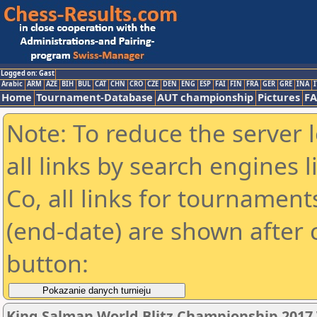
Logged on: Gast
Arabic
ARM
AZE
BIH
BUL
CAT
CHN
CRO
CZE
DEN
ENG
ESP
FAI
FIN
FRA
GER
GRE
INA
I
Home
Tournament-Database
AUT championship
Pictures
F
Note: To reduce the server 
all links by search engines
Co, all links for tournamen
(end-date) are shown after c
button:
King Salman World Blitz Championship 201