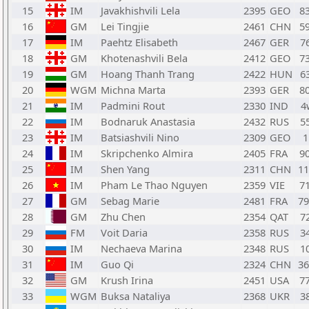
15
IM
Javakhishvili Lela
2395
GEO
8
16
GM
Lei Tingjie
2461
CHN
5
17
IM
Paehtz Elisabeth
2467
GER
7
18
GM
Khotenashvili Bela
2412
GEO
7
19
GM
Hoang Thanh Trang
2422
HUN
6
20
WGM
Michna Marta
2393
GER
8
21
IM
Padmini Rout
2330
IND
4
22
IM
Bodnaruk Anastasia
2432
RUS
5
23
IM
Batsiashvili Nino
2309
GEO
1
24
IM
Skripchenko Almira
2405
FRA
9
25
IM
Shen Yang
2311
CHN
1
26
IM
Pham Le Thao Nguyen
2359
VIE
7
27
GM
Sebag Marie
2481
FRA
7
28
GM
Zhu Chen
2354
QAT
7
29
FM
Voit Daria
2358
RUS
3
30
IM
Nechaeva Marina
2348
RUS
1
31
IM
Guo Qi
2324
CHN
3
32
GM
Krush Irina
2451
USA
7
33
WGM
Buksa Nataliya
2368
UKR
3