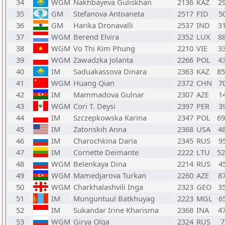
34
WGM
Nakhbayeva Guliskhan
2136
KAZ
2
35
GM
Stefanova Antoaneta
2517
FID
5
36
GM
Harika Dronavalli
2537
IND
3
37
WGM
Berend Elvira
2352
LUX
8
38
WGM
Vo Thi Kim Phung
2210
VIE
3
39
WGM
Zawadzka Jolanta
2266
POL
4
40
IM
Saduakassova Dinara
2363
KAZ
8
41
WGM
Huang Qian
2372
CHN
7
42
IM
Mammadova Gulnar
2307
AZE
1
43
WGM
Cori T. Deysi
2397
PER
3
44
IM
Szczepkowska Karina
2347
POL
6
45
IM
Zatonskih Anna
2368
USA
4
46
IM
Charochkina Daria
2345
RUS
9
47
IM
Cornette Deimante
2222
LTU
5
48
WGM
Belenkaya Dina
2214
RUS
4
49
WGM
Mamedjarova Turkan
2260
AZE
8
50
WGM
Charkhalashvili Inga
2323
GEO
3
51
IM
Munguntuul Batkhuyag
2223
MGL
6
52
IM
Sukandar Irine Kharisma
2368
INA
4
53
WGM
Girya Olga
2324
RUS
7