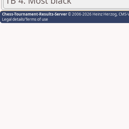
TB 4: Most black
Chess-Tournament-Results-Server
© 2006-2026 Heinz Herzog
, CMS-
Legal details/Terms of use