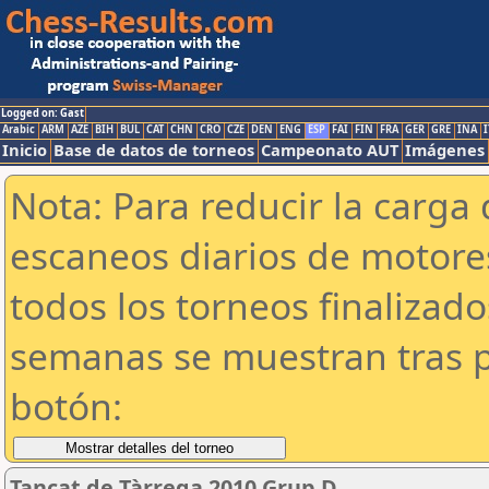
Logged on: Gast
Arabic
ARM
AZE
BIH
BUL
CAT
CHN
CRO
CZE
DEN
ENG
ESP
FAI
FIN
FRA
GER
GRE
INA
I
Inicio
Base de datos de torneos
Campeonato AUT
Imágenes
Nota: Para reducir la carga 
escaneos diarios de motor
todos los torneos finalizad
semanas se muestran tras p
botón:
Tancat de Tàrrega 2010 Grup D