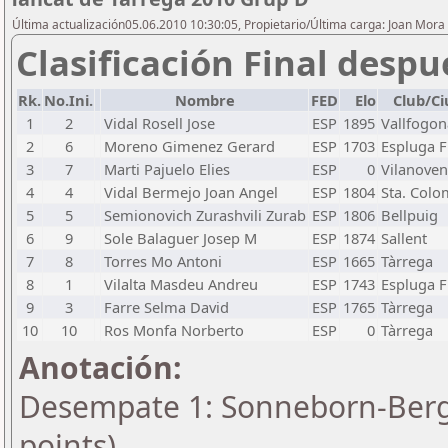
Última actualización05.06.2010 10:30:05, Propietario/Última carga: Joan Mora
Clasificación Final despu
Rk.
No.Ini.
Nombre
FED
Elo
Club/C
1
2
Vidal Rosell Jose
ESP
1895
Vallfogon
2
6
Moreno Gimenez Gerard
ESP
1703
Espluga F
3
7
Marti Pajuelo Elies
ESP
0
Vilanoven
4
4
Vidal Bermejo Joan Angel
ESP
1804
Sta. Colo
5
5
Semionovich Zurashvili Zurab
ESP
1806
Bellpuig
6
9
Sole Balaguer Josep M
ESP
1874
Sallent
7
8
Torres Mo Antoni
ESP
1665
Tàrrega
8
1
Vilalta Masdeu Andreu
ESP
1743
Espluga F
9
3
Farre Selma David
ESP
1765
Tàrrega
10
10
Ros Monfa Norberto
ESP
0
Tàrrega
Anotación:
Desempate 1: Sonneborn-Berge
points)