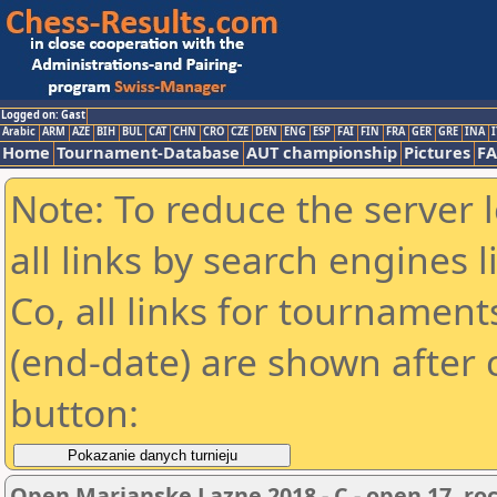
Logged on: Gast
Arabic
ARM
AZE
BIH
BUL
CAT
CHN
CRO
CZE
DEN
ENG
ESP
FAI
FIN
FRA
GER
GRE
INA
I
Home
Tournament-Database
AUT championship
Pictures
F
Note: To reduce the server 
all links by search engines
Co, all links for tournamen
(end-date) are shown after c
button:
Open Marianske Lazne 2018 - C - open 17. r