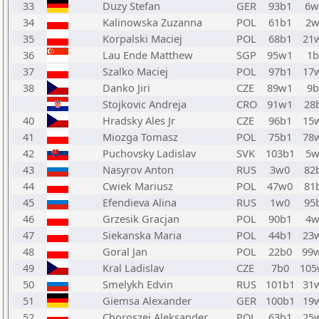
33
Duzy Stefan
GER
93b1
6
34
Kalinowska Zuzanna
POL
61b1
2w
35
Korpalski Maciej
POL
68b1
21
36
Lau Ende Matthew
SGP
95w1
1b
37
Szalko Maciej
POL
97b1
17
38
Danko Jiri
CZE
89w1
9b
Stojkovic Andreja
CRO
91w1
28
40
Hradsky Ales Jr
CZE
96b1
15
41
Miozga Tomasz
POL
75b1
78
42
Puchovsky Ladislav
SVK
103b1
5w
43
Nasyrov Anton
RUS
3w0
82
44
Cwiek Mariusz
POL
47w0
81
45
Efendieva Alina
RUS
1w0
95
46
Grzesik Gracjan
POL
90b1
4w
47
Siekanska Maria
POL
44b1
23
48
Goral Jan
POL
22b0
99
49
Kral Ladislav
CZE
7b0
105
50
Smelykh Edvin
RUS
101b1
31
51
Giemsa Alexander
GER
100b1
19
52
Choroszej Aleksander
POL
63b1
25