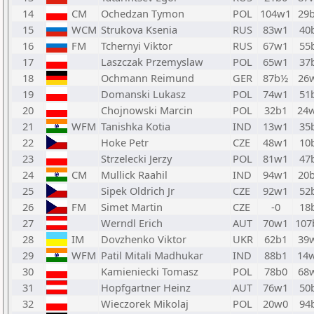
14
CM
Ochedzan Tymon
POL
104w1
29
15
WCM
Strukova Ksenia
RUS
83w1
40
16
FM
Tchernyi Viktor
RUS
67w1
55
17
Laszczak Przemyslaw
POL
65w1
37
18
Ochmann Reimund
GER
87b½
26
19
Domanski Lukasz
POL
74w1
51
20
Chojnowski Marcin
POL
32b1
24
21
WFM
Tanishka Kotia
IND
13w1
35
22
Hoke Petr
CZE
48w1
10
23
Strzelecki Jerzy
POL
81w1
47
24
CM
Mullick Raahil
IND
94w1
20
25
Sipek Oldrich Jr
CZE
92w1
52
26
FM
Simet Martin
CZE
-0
18
27
Werndl Erich
AUT
70w1
107
28
IM
Dovzhenko Viktor
UKR
62b1
39
29
WFM
Patil Mitali Madhukar
IND
88b1
14
30
Kamieniecki Tomasz
POL
78b0
68
31
Hopfgartner Heinz
AUT
76w1
50
32
Wieczorek Mikolaj
POL
20w0
94