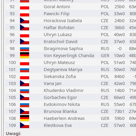
92
Goral Antoni
POL
25b0
63
93
Pawicki Filip
POL
33w0
80
94
Horackova Isabela
CZE
24b0
32
95
Haftar Bohdan
CZE
36b0
45
96
Uhryn Lukasz
POL
40w0
83
97
Kratochvil David
CZE
37w0
65
98
Ibragimova Saphia
RUS
-0
88
99
Von Keyserlingk Chanda
GER
10w0
48
100
Uhryn Mateusz
POL
51w0
74
101
Degtyareva Mariya
RUS
50w0
76
102
Siekanska Zofia
POL
84b0
-
103
Vana Jan
CZE
42w0
79
104
Khudenko Vladimir
RUS
14b0
71
105
Gorbachev Egor
CZE
66w0
49
106
Evdokimov Nikita
RUS
55w0
67
107
Brunova Blanka
CZE
73b1
27
108
Haeberlein Andreas
GER
59b0
69
109
Klestkova Eva
CZE
57w0
60
Uwagi: