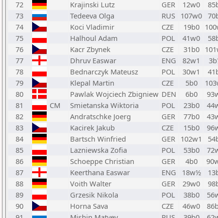
72
Krajinski Lutz
GER
12w0
85
73
Tedeeva Olga
RUS
107w0
70
74
Koci Vladimir
CZE
19b0
100
75
Halhoul Adam
POL
41w0
58
76
Kacr Zbynek
CZE
31b0
101
77
Dhruv Easwar
ENG
82w1
3b
78
Bednarczyk Mateusz
POL
30w1
41
79
Klepal Martin
CZE
5b0
103
80
Pawlak Wojciech Zbigniew
DEN
6b0
93
81
CM
Smietanska Wiktoria
POL
23b0
44
82
Andratschke Joerg
GER
77b0
43
83
Kacirek Jakub
CZE
15b0
96
84
Bartsch Winfried
GER
102w1
54
85
Lazniewska Zofia
POL
53b0
72
86
Schoeppe Christian
GER
4b0
90
87
Keerthana Easwar
ENG
18w½
13
88
Voith Walter
GER
29w0
98
89
Grzesik Nikola
POL
38b0
56
90
Horna Sava
CZE
46w0
86
91
Mishin Matvey
RUS
39b0
62