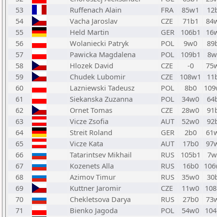
53
Ruffenach Alain
FRA
85w1
12
54
Vacha Jaroslav
CZE
71b1
84
55
Held Martin
GER
106b1
16
56
Wolaniecki Patryk
POL
9w0
89
57
Pawicka Magdalena
POL
109b1
8
58
Hlozek David
CZE
-0
75
59
Chudek Lubomir
CZE
108w1
11
60
Lazniewski Tadeusz
POL
8b0
109
61
Siekanska Zuzanna
POL
34w0
64
62
Ornet Tomas
CZE
28w0
91
63
Vicze Zsofia
AUT
52w0
92
64
Streit Roland
GER
2b0
61
65
Vicze Kata
AUT
17b0
97
66
Tatarintsev Mikhail
RUS
105b1
7
67
Kozenets Alla
RUS
16b0
106
68
Azimov Timur
RUS
35w0
30
69
Kuttner Jaromir
CZE
11w0
108
70
Chekletsova Darya
RUS
27b0
73
71
Bienko Jagoda
POL
54w0
104