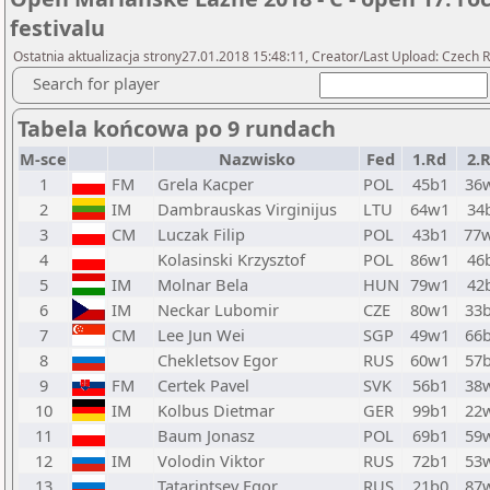
festivalu
Ostatnia aktualizacja strony27.01.2018 15:48:11, Creator/Last Upload: Czech R
Search for player
Tabela końcowa po 9 rundach
M-sce
Nazwisko
Fed
1.Rd
2.
1
FM
Grela Kacper
POL
45b1
36
2
IM
Dambrauskas Virginijus
LTU
64w1
34
3
CM
Luczak Filip
POL
43b1
77
4
Kolasinski Krzysztof
POL
86w1
46
5
IM
Molnar Bela
HUN
79w1
42
6
IM
Neckar Lubomir
CZE
80w1
33
7
CM
Lee Jun Wei
SGP
49w1
66
8
Chekletsov Egor
RUS
60w1
57
9
FM
Certek Pavel
SVK
56b1
38
10
IM
Kolbus Dietmar
GER
99b1
22
11
Baum Jonasz
POL
69b1
59
12
IM
Volodin Viktor
RUS
72b1
53
13
Tatarintsev Egor
RUS
21b0
87