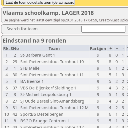
Vlaams schoolkamp. LAGER 2018
De pagina werd het laatst gewijzigd op20.01.2018 17:04:59, Creator/Last Upl
Search for team
Eindstand na 9 ronden
Rk.
SNo
Team
Partijen
+
=
-
1
2
St-Barbara Gent 1
9
8
0
1
2
29
Sint-Pietersinstituut Turnhout 10
9
8
0
1
3
1
SFB Melle
9
6
1
2
4
30
Sint-Pietersinstituut Turnhout 11
9
5
1
3
5
4
BA Beerse 1
9
5
2
2
6
37
VBS De Bijenkorf Sleidinge 1
9
4
3
2
7
3
St-Michiel Leopoldsburg 1
9
5
1
3
8
27
SJ Oude Bareel Sint-Amandsberg
9
4
3
2
9
31
Sint-Pietersinstituut Turnhout 12 M
9
4
2
3
10
42
SportBS Destelbergen
9
6
1
2
11
8
BSGO Brugge Centrum 1
9
5
1
3
12
43
Sint-Pietersinstituut Turnhout 17
9
4
2
3