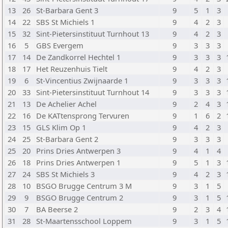
13
26
St-Barbara Gent 3
9
5
1
3
14
22
SBS St Michiels 1
9
4
2
3
15
32
Sint-Pietersinstituut Turnhout 13
9
4
2
3
16
5
GBS Evergem
9
3
3
3
17
14
De Zandkorrel Hechtel 1
9
3
3
3
18
17
Het Reuzenhuis Tielt
9
4
2
3
19
6
St-Vincentius Zwijnaarde 1
9
3
3
3
20
33
Sint-Pietersinstituut Turnhout 14
9
3
3
3
21
13
De Achelier Achel
9
2
4
3
22
16
De KATtensprong Tervuren
9
1
6
2
23
15
GLS Klim Op 1
9
4
2
3
24
25
St-Barbara Gent 2
9
3
3
3
25
20
Prins Dries Antwerpen 3
9
4
1
4
26
18
Prins Dries Antwerpen 1
9
5
1
3
27
24
SBS St Michiels 3
9
4
2
3
28
10
BSGO Brugge Centrum 3 M
9
3
1
5
29
9
BSGO Brugge Centrum 2
9
3
1
5
30
7
BA Beerse 2
9
2
3
4
31
28
St-Maartensschool Loppem
9
3
1
5