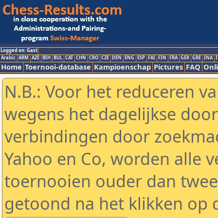
Logged on: Gast
Arabic
ARM
AZE
BIH
BUL
CAT
CHN
CRO
CZE
DEN
ENG
ESP
FAI
FIN
FRA
GER
GRE
INA
I
Home
Toernooi-database
Kampioenschap
Pictures
FAQ
Onli
N.B.: Voor het reduceren va
wegens het dagelijkse door
verbindingen door zoekmac
Yahoo en Co, worden alle v
toernooien ouder dan twe
getoond na het klikken op 