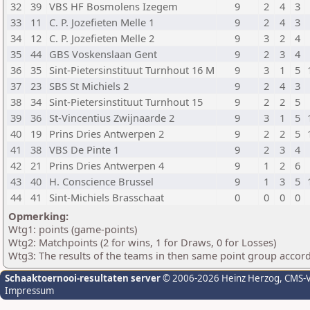
32
39
VBS HF Bosmolens Izegem
9
2
4
3
33
11
C. P. Jozefieten Melle 1
9
2
4
3
34
12
C. P. Jozefieten Melle 2
9
3
2
4
35
44
GBS Voskenslaan Gent
9
2
3
4
36
35
Sint-Pietersinstituut Turnhout 16 M
9
3
1
5
37
23
SBS St Michiels 2
9
2
4
3
38
34
Sint-Pietersinstituut Turnhout 15
9
2
2
5
39
36
St-Vincentius Zwijnaarde 2
9
3
1
5
40
19
Prins Dries Antwerpen 2
9
2
2
5
41
38
VBS De Pinte 1
9
2
3
4
42
21
Prins Dries Antwerpen 4
9
1
2
6
43
40
H. Conscience Brussel
9
1
3
5
44
41
Sint-Michiels Brasschaat
0
0
0
0
Opmerking:
Wtg1: points (game-points)
Wtg2: Matchpoints (2 for wins, 1 for Draws, 0 for Losses)
Wtg3: The results of the teams in then same point group accor
Schaaktoernooi-resultaten server
© 2006-2026 Heinz Herzog
, CMS-
Impressum